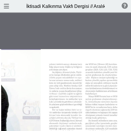
DOWNLOAD
İktisadi Kalkınma Vakfı Dergisi // Aralık 2015
publication.pdf
11.5 MB