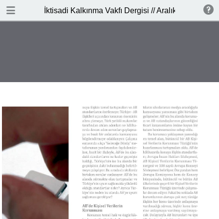
DOWNLOAD
İktisadi Kalkınma Vakfı Dergisi // Aralık 2015
publication.pdf
11.5 MB