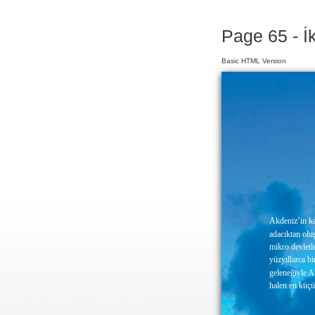
Page 65 - İk
Basic HTML Version
Akdeniz’in ka
adacıktan olu
mikro devlet
yüzyıllarca bi
geleneğiyle A
halen en küçü