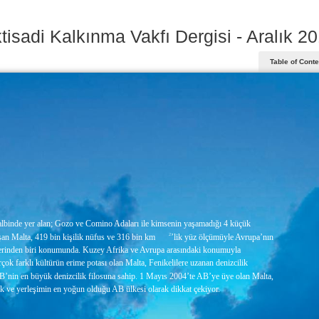
tisadi Kalkınma Vakfı Dergisi - Aralık 2
Table of Cont
lbinde yer alan; Gozo ve Comino Adaları ile kimsenin yaşamadığı 4 küçük
şan Malta, 419 bin kişilik nüfus ve 316 bin km
2
’lik yüz ölçümüyle Avrupa’nın
lerinden biri konumunda. Kuzey Afrika ve Avrupa arasındaki konumuyla
rçok farklı kültürün erime potası olan Malta, Fenikelilere uzanan denizcilik
B’nin en büyük denizcilik filosuna sahip. 1 Mayıs 2004’te AB’ye üye olan Malta,
k ve yerleşimin en yoğun olduğu AB ülkesi olarak dikkat çekiyor.