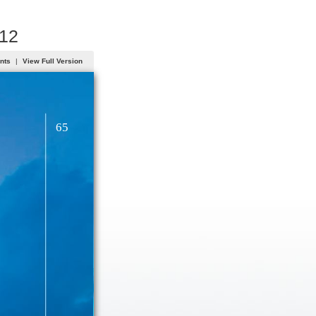
012
ents
|
View Full Version
65