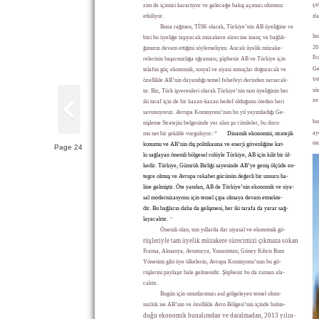
çe
zim de içimizi karartıyor ve geleceğe bakış açımızı olumsuz
etkiliyor.
if
Buna rağmen, TİSK olarak, Türkiye’nin AB üyeliğine ve
lı
bizi bu üyeliğe taşıyacak müzakere sürecine inanç ve bağlılı-
20
ğımızın devam ettiğini söylemeliyim. Ancak üyelik müzake-
Fr
relerinin başarısızlığa uğraması, şüphesiz AB ve Türkiye için
Ge
telafisi güç ekonomik, sosyal ve siyasi sonuçlar doğuracak ve
ve
özellikle AB’nin dayandığı temel felsefeyi derinden sarsacak-
sü
tır. Biz, Türk işverenleri olarak Türkiye’nin tam üyeliğinin her
ze
iki taraf için de bir kazan-kazan hedef olduğunu öteden beri
savunuyoruz. Avrupa Komisyonu’nun bu yıl yayımladığı Ge-
bu
nişleme Stratejisi belgesinde yer alan şu cümleler, bu duru-
ay
mu net bir şekilde vurguluyor: “
Dinamik ekonomisi, stratejik
mu
konumu ve AB’nin dış politikasına ve enerji güvenliğine kat-
Page 24
kı sağlayan önemli bölgesel rolüyle Türkiye, AB için kilit bir ül-
kedir. Türkiye, Gümrük Birliği sayesinde AB’ye geniş ölçüde en-
tegre olmuş ve Avrupa rekabet gücünün değerli bir unsuru ha-
line gelmiştir. Öte yandan, AB de Türkiye’nin ekonomik ve siya-
sal modernizasyonu için temel çıpa olmaya devam etmekte-
dir. Bu bağların daha da gelişmesi, her iki tarafa da yarar sağ-
layacaktır.
”
Önemli olan, son yıllarda dar siyasal ve ekonomik gö-
rüşleriyle tam üyelik müzakere sürecimizi çıkmaza sokan
Fransa, Almanya, Avusturya, Yunanistan, Güney Kıbrıs Rum
Yönetimi gibi üye ülkelerin, Avrupa Komisyonu’nun bu gö-
rüşlerini paylaşır hale gelmesidir. Şüphesiz bu da zaman ala-
caktır.
Bugün için umutlarımızı asıl gölgeleyen temel olum-
suzluk ise AB’nin ve özellikle Avro Bölgesi’nin içinde bulun-
duğu ekonomik bunalımdan ve daralmadan, 2013 yılın-