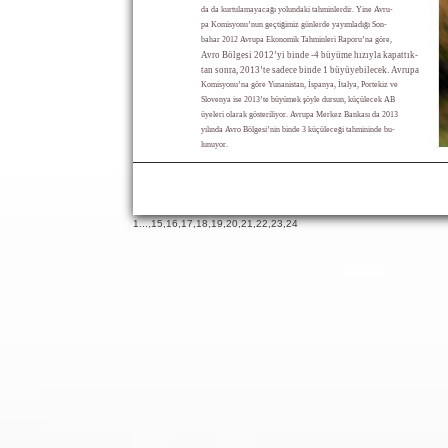
da da kurtulamayacağı yolundaki tahminlerdir. Yine Avru-
pa Komisyonu’nun geçtiğimiz günlerde yayımladığı Son-
bahar 2012 Avrupa Ekonomik Tahminleri Raporu’na göre,
Avro Bölgesi 2012’yi binde -4 büyüme hızıyla kapattık-
tan sonra, 2013’te sadece binde 1 büyüyebilecek. Avrupa
Komisyonu’na göre Yunanistan, İspanya, İtalya, Portekiz ve
Slovenya ise 2013’te büyümek şöyle dursun, küçülecek AB
üyeleri olarak gösteriliyor. Avrupa Merkez Bankası da 2013
yılında Avro Bölgesi’nin binde 3 küçüleceği tahmininde bu-
lunuyor.
1
...,
15
,
16
,
17
,
18
,
19
,
20
,
21
,
22
,
23
,
24