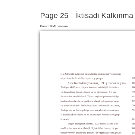
Page 25 - İktisadi Kalkınma 
Basic HTML Version
rek AB üyelik sürecinin hızlandırılmasında resmi ve gayri res-
na
mi platformlarda etkili çalışmalar yapmıştır.
mi
Yine Konfederasyonumuz, 1995 yılından bu yana,
mi
Türkiye-AB Karma İstişare Komitesi’nde büyük bir istikrar
ol
ve devamlılıkla temsil ediliyor ve bu platformda, AB üye-
lik sürecine paralel olarak Türk sanayi ve işverenlerini ilgi-
da
no
lendiren konuları hassasiyetle ele alarak çok yönlü çalışma-
lar gerçekleştiriyor. Bütün bu çalışmalarda temel amacımız,
20
ya
Türkiye’nin ve Türk iş dünyasının sosyal ve ekonomik men-
faatlerini AB nezdinde de en üst düzeyde korumak ve geliş-
ke
tirmektir.
Bugün geldiğimiz noktada, 2005 yılında açılan tam
la
nı
üyelik müzakere süreci büyük ölçüde fiilen durmuş bir gö-
rünüm veriyor. Bu durum, Türkiye’de yaşayan herkes gibi, bi-
ka