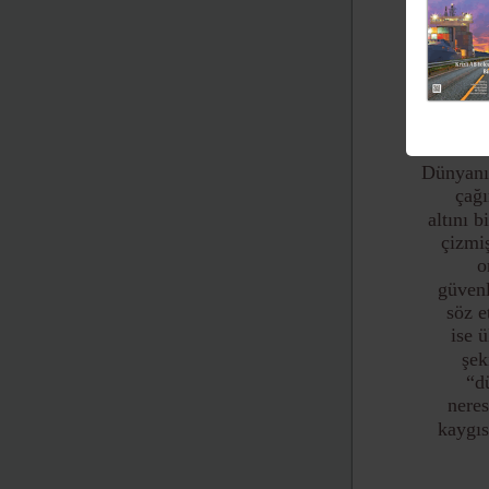
Or
Dünyanın
çağ
altını 
çizmiş
o
güvenl
söz e
ise 
şek
“d
neres
kaygı