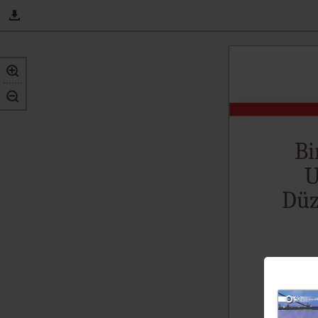
Bi
U
Düz
T