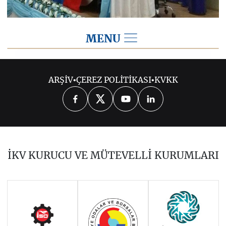
MENU
2015
ARŞİV
•
ÇEREZ POLİTİKASI
•
KVKK
2026
2025
2024
2023
2022
2021
2020
2019
2018
İKV KURUCU VE MÜTEVELLİ KURUMLARI
2017
2016
2014
Haziran 2011 - Ocak 2014