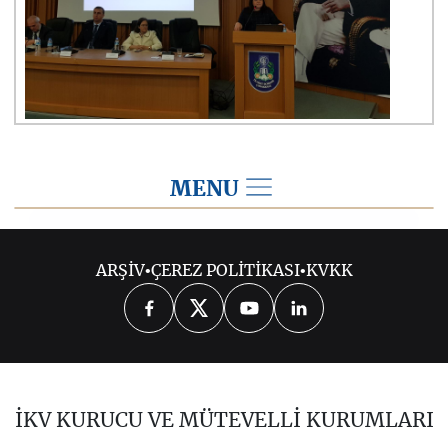
MENU
2017
ARŞİV
•
ÇEREZ POLİTİKASI
•
KVKK
2026
2025
2024
2023
2022
2021
2020
2019
2018
İKV KURUCU VE MÜTEVELLİ KURUMLARI
2016
2015
2014