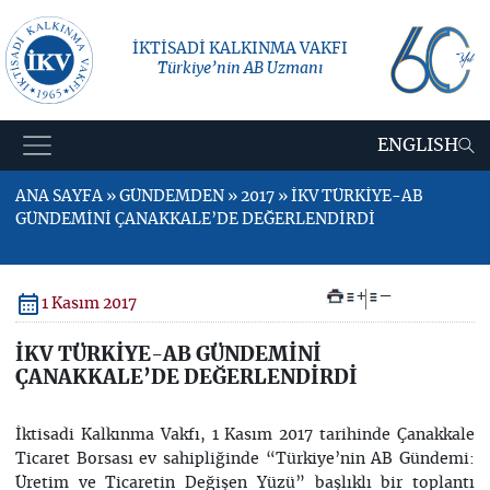
İKTİSADİ KALKINMA VAKFI
Türkiye’nin AB Uzmanı
ENGLISH
ANA SAYFA » GÜNDEMDEN » 2017 » İKV TÜRKİYE-AB
GÜNDEMİNİ ÇANAKKALE’DE DEĞERLENDİRDİ
+
–
1 Kasım 2017
İKV TÜRKİYE-AB GÜNDEMİNİ
ÇANAKKALE’DE DEĞERLENDİRDİ
İktisadi Kalkınma Vakfı, 1 Kasım 2017 tarihinde Çanakkale
Ticaret Borsası ev sahipliğinde “Türkiye’nin AB Gündemi:
Üretim ve Ticaretin Değişen Yüzü” başlıklı bir toplantı