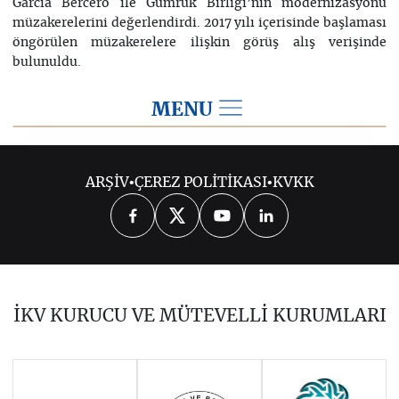
Garcia Bercero ile Gümrük Birliği’nin modernizasyonu
müzakerelerini değerlendirdi. 2017 yılı içerisinde başlaması
öngörülen müzakerelere ilişkin görüş alış verişinde
bulunuldu.
MENU
2017
ARŞİV
•
ÇEREZ POLİTİKASI
•
KVKK
2026
2025
2024
2023
2022
2021
2020
2019
2018
İKV KURUCU VE MÜTEVELLİ KURUMLARI
2016
2015
2014
Haziran 2011 - Ocak 2014