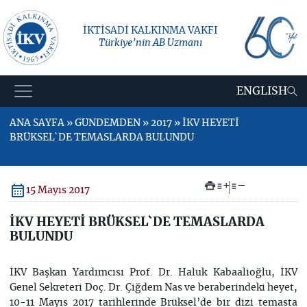
İKTİSADİ KALKINMA VAKFI
Türkiye’nin AB Uzmanı
ENGLISH
ANA SAYFA » GÜNDEMDEN » 2017 » İKV HEYETİ
BRÜKSEL`DE TEMASLARDA BULUNDU
+
–
15 Mayıs 2017
İKV HEYETİ BRÜKSEL`DE TEMASLARDA
BULUNDU
İKV Başkan Yardımcısı Prof. Dr. Haluk Kabaalioğlu, İKV
Genel Sekreteri Doç. Dr. Çiğdem Nas ve beraberindeki heyet,
10-11 Mayıs 2017 tarihlerinde Brüksel’de bir dizi temasta