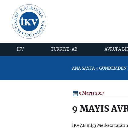
İKV
TÜRKİYE-AB
AVRUPA Bİ
ANA SAYFA » GÜNDEMDEN »
9 Mayıs 2017
9 MAYIS AV
İKV AB Bilgi Merkezi tarafın