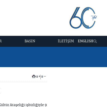
R
BASIN
İLETİŞİM
ENGLISH
+
–
I
ltür Ataşeliği işbirliğiyle 9