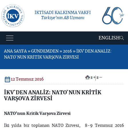
İKTİSADİ KALKINMA VAKFI
Türkiye’nin AB Uzmanı
ENGLISH
ANA SAYFA » GÜNDEMDEN » 2016 » İKV`DEN ANALİZ:
NATO`NUN KRİTİK VARŞOVA ZİRVESİ
+
–
12 Temmuz 2016
İKV`DEN ANALİZ: NATO`NUN KRİTİK
VARŞOVA ZİRVESİ
NATO’nun Kritik Varşova Zirvesi
İki yılda bir toplanan NATO Zirvesi, 8-9 Temmuz 2016