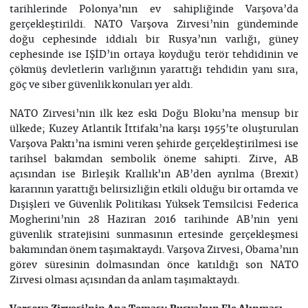
tarihlerinde Polonya’nın ev sahipliğinde Varşova’da
gerçekleştirildi. NATO Varşova Zirvesi’nin gündeminde
doğu cephesinde iddialı bir Rusya’nın varlığı, güney
cephesinde ise IŞİD’in ortaya koyduğu terör tehdidinin ve
çökmüş devletlerin varlığının yarattığı tehdidin yanı sıra,
göç ve siber güvenlik konuları yer aldı.
NATO Zirvesi’nin ilk kez eski Doğu Bloku’na mensup bir
ülkede; Kuzey Atlantik İttifakı’na karşı 1955’te oluşturulan
Varşova Paktı’na ismini veren şehirde gerçekleştirilmesi ise
tarihsel bakımdan sembolik öneme sahipti. Zirve, AB
açısından ise Birleşik Krallık’ın AB’den ayrılma (Brexit)
kararının yarattığı belirsizliğin etkili olduğu bir ortamda ve
Dışişleri ve Güvenlik Politikası Yüksek Temsilcisi Federica
Mogherini’nin 28 Haziran 2016 tarihinde AB’nin yeni
güvenlik stratejisini sunmasının ertesinde gerçekleşmesi
bakımından önem taşımaktaydı. Varşova Zirvesi, Obama’nın
görev süresinin dolmasından önce katıldığı son NATO
Zirvesi olması açısından da anlam taşımaktaydı.