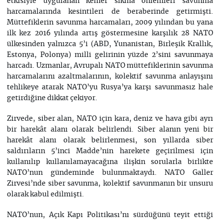
etkisiyle uygulanan kemer sıkma önlemleri savunma
harcamalarında kesintileri de beraberinde getirmişti.
Müttefiklerin savunma harcamaları, 2009 yılından bu yana
ilk kez 2016 yılında artış göstermesine karşılık 28 NATO
ülkesinden yalnızca 5’i (ABD, Yunanistan, Birleşik Krallık,
Estonya, Polonya) milli gelirinin yüzde 2’sini savunmaya
harcadı. Uzmanlar, Avrupalı NATO müttefiklerinin savunma
harcamalarını azaltmalarının, kolektif savunma anlayışını
tehlikeye atarak NATO’yu Rusya’ya karşı savunmasız hale
getirdiğine dikkat çekiyor.
Zirvede, siber alan, NATO için kara, deniz ve hava gibi ayrı
bir harekât alanı olarak belirlendi. Siber alanın yeni bir
harekât alanı olarak belirlenmesi, son yıllarda siber
saldırıların 5’inci Madde’nin harekete geçirilmesi için
kullanılıp kullanılamayacağına ilişkin sorularla birlikte
NATO’nun gündeminde bulunmaktaydı. NATO Galler
Zirvesi’nde siber savunma, kolektif savunmanın bir unsuru
olarak kabul edilmişti.
NATO’nun, Açık Kapı Politikası’nı sürdüğünü teyit ettiği