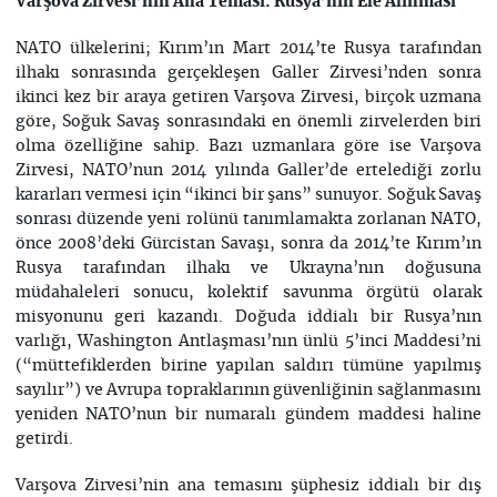
Varşova Zirvesi’nin Ana Teması: Rusya’nın Ele Alınması
NATO ülkelerini; Kırım’ın Mart 2014’te Rusya tarafından
ilhakı sonrasında gerçekleşen Galler Zirvesi’nden sonra
ikinci kez bir araya getiren Varşova Zirvesi, birçok uzmana
göre, Soğuk Savaş sonrasındaki en önemli zirvelerden biri
olma özelliğine sahip. Bazı uzmanlara göre ise Varşova
Zirvesi, NATO’nun 2014 yılında Galler’de ertelediği zorlu
kararları vermesi için “ikinci bir şans” sunuyor. Soğuk Savaş
sonrası düzende yeni rolünü tanımlamakta zorlanan NATO,
önce 2008’deki Gürcistan Savaşı, sonra da 2014’te Kırım’ın
Rusya tarafından ilhakı ve Ukrayna’nın doğusuna
müdahaleleri sonucu, kolektif savunma örgütü olarak
misyonunu geri kazandı. Doğuda iddialı bir Rusya’nın
varlığı, Washington Antlaşması’nın ünlü 5’inci Maddesi’ni
(“müttefiklerden birine yapılan saldırı tümüne yapılmış
sayılır”) ve Avrupa topraklarının güvenliğinin sağlanmasını
yeniden NATO’nun bir numaralı gündem maddesi haline
getirdi.
Varşova Zirvesi’nin ana temasını şüphesiz iddialı bir dış