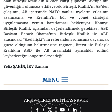
olan Birleşik Krallık’ın AB’den çıkışı şüphesiz, Avrupa’nın
güvenliğini olumsuz etkileyecek. Birleşik Krallık’ın AB’den
çıkışının, AB içerisinde NATO yanlısı üyelerin etkisinin
azalmasına ve Kremlin’in böl ve yönet stratejisi
uygulamasına zemin hazırlaması bekleniyor. Konuyu
Birleşik Krallık açısından değerlendirmek gerekirse, ABD
Başkanı Barack Obama’nın Birleşik Krallık ile ABD
arasındaki “özel ilişki”nin referandum sonucuna dayanacak
güçte olduğunu belirtmesine rağmen, Brexit ile Birleşik
Krallık’ın ABD ile AB arasındaki ayrıcalıklı rolünü
kaybedeceğini öngörmek zor değil.
Yeliz ŞAHİN, İKV Uzmanı
MENU
2016
ARŞİV
•
ÇEREZ POLİTİKASI
•
KVKK