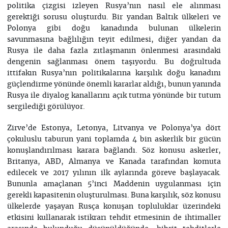
politika çizgisi izleyen Rusya’nın nasıl ele alınması
gerektiği sorusu oluşturdu. Bir yandan Baltık ülkeleri ve
Polonya gibi doğu kanadında bulunan ülkelerin
savunmasına bağlılığın teyit edilmesi, diğer yandan da
Rusya ile daha fazla zıtlaşmanın önlenmesi arasındaki
dengenin sağlanması önem taşıyordu. Bu doğrultuda
ittifakın Rusya’nın politikalarına karşılık doğu kanadını
güçlendirme yönünde önemli kararlar aldığı, bunun yanında
Rusya ile diyalog kanallarını açık tutma yönünde bir tutum
sergilediği görülüyor.
Zirve’de Estonya, Letonya, Litvanya ve Polonya’ya dört
çokuluslu taburun yani toplamda 4 bin askerlik bir gücün
konuşlandırılması karara bağlandı. Söz konusu askerler,
Britanya, ABD, Almanya ve Kanada tarafından komuta
edilecek ve 2017 yılının ilk aylarında göreve başlayacak.
Bununla amaçlanan 5’inci Maddenin uygulanması için
gerekli kapasitenin oluşturulması. Buna karşılık, söz konusu
ülkelerde yaşayan Rusça konuşan topluluklar üzerindeki
etkisini kullanarak istikrarı tehdit etmesinin de ihtimaller