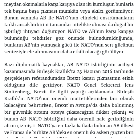
meydan okumalarla karşı karşıya olan iki kuruluşun bunlarla
tek başına başa çıkması mümkün veya akılcı görünmüyor.
Bunun yanında AB ile NATO’nun elindeki enstrümanların
farklı ancak birbirini tamamlar nitelikte olması da doğal bir
işbirliği ihtiyacı doğuruyor. NATO ve AB’nin karşı karşıya
bulunduğu tehditler göz önünde bulundurulduğunda,
bunların AB’nin yumuşak gücü ile NATO’nun sert gücünün
senteziyle ele alınmasının daha etkili olacağı görülüyor.
Bazı diplomatik kaynaklar, AB-NATO işbirliğinin aciliyet
kazanmasında Birleşik Krallık’ta 23 Haziran 2016 tarihinde
gerçekleşen referandumdan Brexit kararı çıkmasının etkili
olduğunu dile getiriyor. NATO Genel Sekreteri Jens
Stoltenberg, Brexit ile ilgili yaptığı açıklamada, Birleşik
Krallık’ın NATO’nun önemli müttefiklerinden biri olarak
kalacağını belirtirken, Brexit’in Avrupa’da daha bölünmüş
bir güvenlik ortamı ortaya çıkaracağına dikkat çekmiş ve
bunun AB-NATO işbirliğini daha önemli hale getirdiğinin
altını çizmişti. NATO’ya en fazla katkıda bulunan AB ülkesi
ve Fransa ile birlikte AB’deki en önemli iki askeri güçten biri