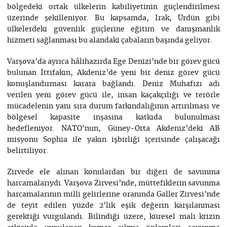
bölgedeki ortak ülkelerin kabiliyetinin güçlendirilmesi
üzerinde şekilleniyor. Bu kapsamda, Irak, Ürdün gibi
ülkelerdeki güvenlik güçlerine eğitim ve danışmanlık
hizmeti sağlanması bu alandaki çabaların başında geliyor.
Varşova’da ayrıca hâlihazırda Ege Denizi’nde bir görev gücü
bulunan İttifakın, Akdeniz’de yeni bir deniz görev gücü
konuşlandırması karara bağlandı. Deniz Muhafızı adı
verilen yeni görev gücü ile, insan kaçakçılığı ve terörle
mücadelenin yanı sıra durum farkındalığının artırılması ve
bölgesel kapasite inşasına katkıda bulunulması
hedefleniyor. NATO’nun, Güney-Orta Akdeniz’deki AB
misyonu Sophia ile yakın işbirliği içerisinde çalışacağı
belirtiliyor.
Zirvede ele alınan konulardan bir diğeri de savunma
harcamalarıydı. Varşova Zirvesi’nde, müttefiklerin savunma
harcamalarının milli gelirlerine oranında Galler Zirvesi’nde
de teyit edilen yüzde 2’lik eşik değerin karşılanması
gerektiği vurgulandı. Bilindiği üzere, küresel mali krizin