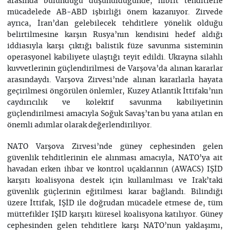
arasında bulunduğu düşünüldüğünde, hibrit tehditlerle
mücadelede AB-ABD işbirliği önem kazanıyor. Zirvede
ayrıca, İran’dan gelebilecek tehditlere yönelik olduğu
belirtilmesine karşın Rusya’nın kendisini hedef aldığı
iddiasıyla karşı çıktığı balistik füze savunma sisteminin
operasyonel kabiliyete ulaştığı teyit edildi. Ukrayna silahlı
kuvvetlerinin güçlendirilmesi de Varşova’da alınan kararlar
arasındaydı. Varşova Zirvesi’nde alınan kararlarla hayata
geçirilmesi öngörülen önlemler, Kuzey Atlantik İttifakı’nın
caydırıcılık ve kolektif savunma kabiliyetinin
güçlendirilmesi amacıyla Soğuk Savaş’tan bu yana atılan en
önemli adımlar olarak değerlendiriliyor.
NATO Varşova Zirvesi’nde güney cephesinden gelen
güvenlik tehditlerinin ele alınması amacıyla, NATO’ya ait
havadan erken ihbar ve kontrol uçaklarının (AWACS) IŞİD
karşıtı koalisyona destek için kullanılması ve Irak’taki
güvenlik güçlerinin eğitilmesi karar bağlandı. Bilindiği
üzere İttifak, IŞİD ile doğrudan mücadele etmese de, tüm
müttefikler IŞİD karşıtı küresel koalisyona katılıyor. Güney
cephesinden gelen tehditlere karşı NATO’nun yaklaşımı,