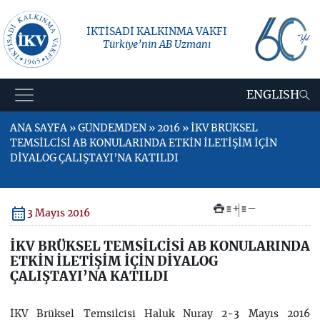
İKTİSADİ KALKINMA VAKFI
Türkiye’nin AB Uzmanı
ENGLISH
ANA SAYFA » GÜNDEMDEN » 2016 » İKV BRÜKSEL
TEMSİLCİSİ AB KONULARINDA ETKİN İLETİŞİM İÇİN
DİYALOG ÇALIŞTAYI’NA KATILDI
+
–
3 Mayıs 2016
İKV BRÜKSEL TEMSİLCİSİ AB KONULARINDA
ETKİN İLETİŞİM İÇİN DİYALOG
ÇALIŞTAYI’NA KATILDI
İKV Brüksel Temsilcisi Haluk Nuray 2-3 Mayıs 2016