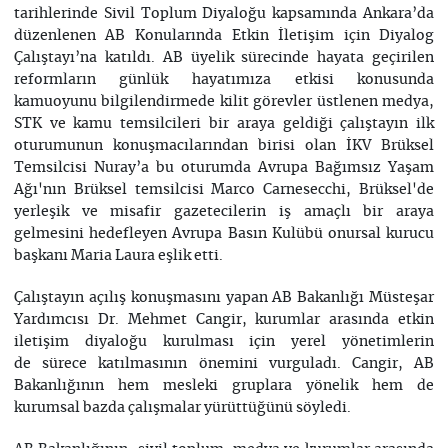
tarihlerinde Sivil Toplum Diyaloğu kapsamında Ankara’da
düzenlenen AB Konularında Etkin İletişim için Diyalog
Çalıştayı’na katıldı. AB üyelik sürecinde hayata geçirilen
reformların günlük hayatımıza etkisi konusunda
kamuoyunu bilgilendirmede kilit görevler üstlenen medya,
STK ve kamu temsilcileri bir araya geldiği çalıştayın ilk
oturumunun konuşmacılarından birisi olan İKV Brüksel
Temsilcisi Nuray’a bu oturumda Avrupa Bağımsız Yaşam
Ağı'nın Brüksel temsilcisi Marco Carnesecchi, Brüksel'de
yerleşik ve misafir gazetecilerin iş amaçlı bir araya
gelmesini hedefleyen Avrupa Basın Kulübü onursal kurucu
başkanı Maria Laura eşlik etti.
Çalıştayın açılış konuşmasını yapan AB Bakanlığı Müsteşar
Yardımcısı Dr. Mehmet Cangir, kurumlar arasında etkin
iletişim diyaloğu kurulması için yerel yönetimlerin
de sürece katılmasının önemini vurguladı. Cangir, AB
Bakanlığının hem mesleki gruplara yönelik hem de
kurumsal bazda çalışmalar yürüttüğünü söyledi.