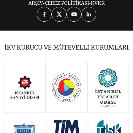
ARŞİV
•
ÇEREZ POLİTİKASI
•
KVKK
2026
2025
2024
2023
2022
2021
2020
2019
2018
İKV KURUCU VE MÜTEVELLİ KURUMLARI
2017
2015
2014
Haziran 2011 - Ocak 2014