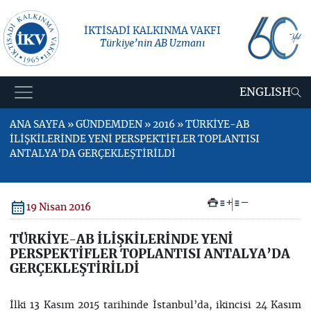
İKTİSADİ KALKINMA VAKFI
Türkiye’nin AB Uzmanı
ENGLISH
ANA SAYFA » GÜNDEMDEN » 2016 » TÜRKİYE-AB
İLİŞKİLERİNDE YENİ PERSPEKTİFLER TOPLANTISI
ANTALYA’DA GERÇEKLEŞTİRİLDİ
+
–
19 Nisan 2016
TÜRKİYE-AB İLİŞKİLERİNDE YENİ
PERSPEKTİFLER TOPLANTISI ANTALYA’DA
GERÇEKLEŞTİRİLDİ
İlki 13 Kasım 2015 tarihinde İstanbul’da, ikincisi 24 Kasım