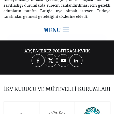
iradeye sahip olması gerektiğini; ancak, siyasi iradenin
zayıfladığı durumlarda sürecin canlandırılması için gerekli
adımların tarafın Birliğe üye olmak isteyen Türkiye
tarafından gelmesi gerektiğini sözlerine ekledi.
MENU
2016
ARŞİV
•
ÇEREZ POLİTİKASI
•
KVKK
2026
2025
2024
2023
2022
2021
2020
2019
2018
İKV KURUCU VE MÜTEVELLİ KURUMLARI
2017
2015
2014
Haziran 2011 - Ocak 2014