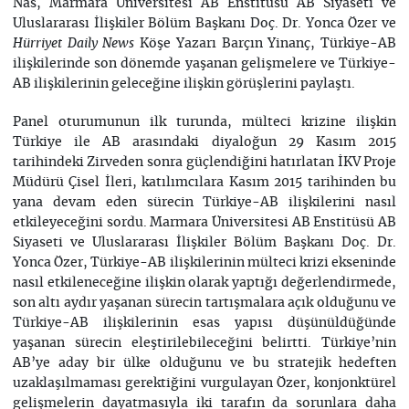
Nas, Marmara Üniversitesi AB Enstitüsü AB Siyaseti ve
Uluslararası İlişkiler Bölüm Başkanı Doç. Dr. Yonca Özer ve
Köşe Yazarı Barçın Yinanç, Türkiye-AB
Hürriyet Daily News
ilişkilerinde son dönemde yaşanan gelişmelere ve Türkiye-
AB ilişkilerinin geleceğine ilişkin görüşlerini paylaştı.
Panel oturumunun ilk turunda, mülteci krizine ilişkin
Türkiye ile AB arasındaki diyaloğun 29 Kasım 2015
tarihindeki Zirveden sonra güçlendiğini hatırlatan İKV Proje
Müdürü Çisel İleri, katılımcılara Kasım 2015 tarihinden bu
yana devam eden sürecin Türkiye-AB ilişkilerini nasıl
etkileyeceğini sordu. Marmara Üniversitesi AB Enstitüsü AB
Siyaseti ve Uluslararası İlişkiler Bölüm Başkanı Doç. Dr.
Yonca Özer, Türkiye-AB ilişkilerinin mülteci krizi ekseninde
nasıl etkileneceğine ilişkin olarak yaptığı değerlendirmede,
son altı aydır yaşanan sürecin tartışmalara açık olduğunu ve
Türkiye-AB ilişkilerinin esas yapısı düşünüldüğünde
yaşanan sürecin eleştirilebileceğini belirtti. Türkiye’nin
AB’ye aday bir ülke olduğunu ve bu stratejik hedeften
uzaklaşılmaması gerektiğini vurgulayan Özer, konjonktürel
gelişmelerin dayatmasıyla iki tarafın da sorunlara daha