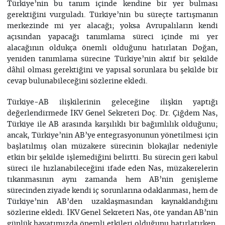
Türkiye’nin bu tanım içinde kendine bir yer bulması
gerektiğini vurguladı. Türkiye’nin bu süreçte tartışmanın
merkezinde mi yer alacağı; yoksa Avrupalıların kendi
açısından yapacağı tanımlama süreci içinde mi yer
alacağının oldukça önemli olduğunu hatırlatan Doğan,
yeniden tanımlama sürecine Türkiye’nin aktif bir şekilde
dâhil olması gerektiğini ve yapısal sorunlara bu şekilde bir
cevap bulunabileceğini sözlerine ekledi.
Türkiye-AB ilişkilerinin geleceğine ilişkin yaptığı
değerlendirmede İKV Genel Sekreteri Doç. Dr. Çiğdem Nas,
Türkiye ile AB arasında karşılıklı bir bağımlılık olduğunu;
ancak, Türkiye’nin AB’ye entegrasyonunun yönetilmesi için
başlatılmış olan müzakere sürecinin blokajlar nedeniyle
etkin bir şekilde işlemediğini belirtti. Bu sürecin geri kabul
süreci ile hızlanabileceğini ifade eden Nas, müzakerelerin
tıkanmasının aynı zamanda hem AB’nin genişleme
sürecinden ziyade kendi iç sorunlarına odaklanması, hem de
Türkiye’nin AB’den uzaklaşmasından kaynaklandığını
sözlerine ekledi. İKV Genel Sekreteri Nas, öte yandan AB’nin
günlük hayatımızda önemli etkileri olduğunu hatırlatırken,