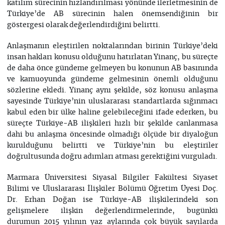
katılım sürecinin hızlandırılması yönünde ilerletmesinin de
Türkiye’de AB sürecinin halen önemsendiğinin bir
göstergesi olarak değerlendirdiğini belirtti.
Anlaşmanın eleştirilen noktalarından birinin Türkiye’deki
insan hakları konusu olduğunu hatırlatan Yinanç, bu süreçte
de daha önce gündeme gelmeyen bu konunun AB basınında
ve kamuoyunda gündeme gelmesinin önemli olduğunu
sözlerine ekledi. Yinanç aynı şekilde, söz konusu anlaşma
sayesinde Türkiye’nin uluslararası standartlarda sığınmacı
kabul eden bir ülke haline gelebileceğini ifade ederken, bu
süreçte Türkiye-AB ilişkileri hızlı bir şekilde canlanmasa
dahi bu anlaşma öncesinde olmadığı ölçüde bir diyaloğun
kurulduğunu belirtti ve Türkiye’nin bu eleştiriler
doğrultusunda doğru adımları atması gerektiğini vurguladı.
Marmara Üniversitesi Siyasal Bilgiler Fakültesi Siyaset
Bilimi ve Uluslararası İlişkiler Bölümü Öğretim Üyesi Doç.
Dr. Erhan Doğan ise Türkiye-AB ilişkilerindeki son
gelişmelere ilişkin değerlendirmelerinde, bugünkü
durumun 2015 yılının yaz aylarında çok büyük sayılarda