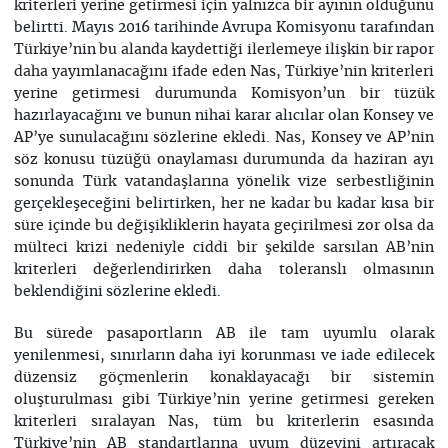
kriterleri yerine getirmesi için yalnızca bir ayının olduğunu
belirtti. Mayıs 2016 tarihinde Avrupa Komisyonu tarafından
Türkiye’nin bu alanda kaydettiği ilerlemeye ilişkin bir rapor
daha yayımlanacağını ifade eden Nas, Türkiye’nin kriterleri
yerine getirmesi durumunda Komisyon’un bir tüzük
hazırlayacağını ve bunun nihai karar alıcılar olan Konsey ve
AP’ye sunulacağını sözlerine ekledi. Nas, Konsey ve AP’nin
söz konusu tüzüğü onaylaması durumunda da haziran ayı
sonunda Türk vatandaşlarına yönelik vize serbestliğinin
gerçekleşeceğini belirtirken, her ne kadar bu kadar kısa bir
süre içinde bu değişikliklerin hayata geçirilmesi zor olsa da
mülteci krizi nedeniyle ciddi bir şekilde sarsılan AB’nin
kriterleri değerlendirirken daha toleranslı olmasının
beklendiğini sözlerine ekledi.
Bu sürede pasaportların AB ile tam uyumlu olarak
yenilenmesi, sınırların daha iyi korunması ve iade edilecek
düzensiz göçmenlerin konaklayacağı bir sistemin
oluşturulması gibi Türkiye’nin yerine getirmesi gereken
kriterleri sıralayan Nas, tüm bu kriterlerin esasında
Türkiye’nin AB standartlarına uyum düzeyini artıracak