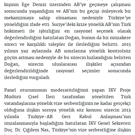
kişinin Ege Denizi üzerinden AB’ye geçmeye çalışması
sonucunda yaşandığını ve AB’nin bu geçişi önleyecek bir
mekanizmaya sahip olmaması nedeniyle Türkiye’ye
yöneldiğini ifade etti. Suriye’deki krize yönelik AB’nin Türk
hükümeti ile işbirliğini en rasyonel seçenek olarak
değerlendirdiğini hatırlatan Doğan, bunun da bir müzakere
süreci ve karşılıklı talepler ile ilerlediğini belirtti. 2015
yılının yaz aylarında AB sınırlarına yönelik kontrolsüz
göçün artması nedeniyle de bu sürecin hızlandığını belirten
Doğan, sürecin uluslararası ilişkiler açısından
değerlendirildiğinde rasyonel seçimler sonucunda
ilerlediğini vurguladı.
Panel oturumunun moderatörlüğünü yapan İKV Proje
Müdürü Çisel İleri tarafından yöneltilen Türk
vatandaşlarına yönelik vize serbestliğinin ne kadar gerçekçi
olduğuna ilişkin soruya yönelik söz konusu sürecin 2013
yılında Türkiye-AB Geri Kabul Anlaşması’nın
imzalanmasıyla başladığını hatırlatan İKV Genel Sekreteri
Doç. Dr. Çiğdem Nas, Türkiye’nin vize serbestliğine ilişkin