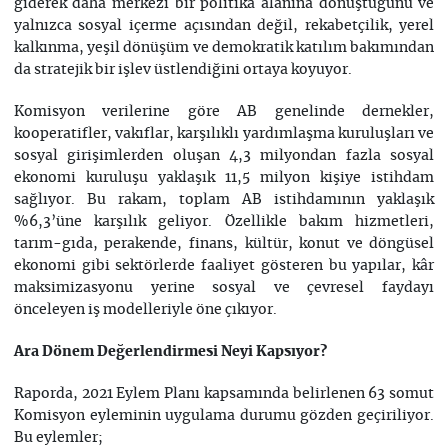
giderek daha merkezi bir politika alanına dönüştüğünü ve
yalnızca sosyal içerme açısından değil, rekabetçilik, yerel
kalkınma, yeşil dönüşüm ve demokratik katılım bakımından
da stratejik bir işlev üstlendiğini ortaya koyuyor.
Komisyon verilerine göre AB genelinde dernekler,
kooperatifler, vakıflar, karşılıklı yardımlaşma kuruluşları ve
sosyal girişimlerden oluşan 4,3 milyondan fazla sosyal
ekonomi kuruluşu yaklaşık 11,5 milyon kişiye istihdam
sağlıyor. Bu rakam, toplam AB istihdamının yaklaşık
%6,3’üne karşılık geliyor. Özellikle bakım hizmetleri,
tarım-gıda, perakende, finans, kültür, konut ve döngüsel
ekonomi gibi sektörlerde faaliyet gösteren bu yapılar, kâr
maksimizasyonu yerine sosyal ve çevresel faydayı
önceleyen iş modelleriyle öne çıkıyor.
Ara Dönem Değerlendirmesi Neyi Kapsıyor?
Raporda, 2021 Eylem Planı kapsamında belirlenen 63 somut
Komisyon eyleminin uygulama durumu gözden geçiriliyor.
Bu eylemler;