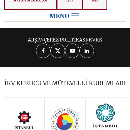
AVRUPA BİRLİĞİ
İKV
AB
MENU
2026
ARŞİV
•
ÇEREZ POLİTİKASI
•
KVKK
2025
2024
2023
2022
2021
2020
2019
2018
2017
İKV KURUCU VE MÜTEVELLİ KURUMLARI
2016
2015
2014
Haziran 2011 - Ocak 2014