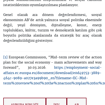
piyasa standartlarının oluşturulması ve sosyal ekonomi
istatistiklerinin uyumlaştırılması planlanıyor.
Genel olarak ara dönem değerlendirmesi, sosyal
ekonominin AB’de artık yalnızca sosyal politika ekseninde
değil; yeşil dönüşüm, dijitalleşme, konut, enerji
toplulukları, kültür, turizm ve demokratik katılım gibi çok
boyutlu politika alanlarında da stratejik bir araç olarak
değerlendirildiğini gösteriyor.
European Commission, “Mid-term review of the action
[1]
plan for the social economy - main achievements and way
forward”, 30.03.2026.
https://employment-social-
affairs.ec.europa.eu/document/download/e0d49753-3889-
464c-9089-a027e3a99b90_en?filename=EC-Mid-
term%20review%20of%20the%20action%20plan%20for%20