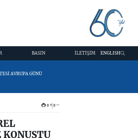
R
BASIN
İLETİŞİM
ENGLISH
İTESİ AVRUPA GÜNÜ
+
–
REL
E KONUŞTU