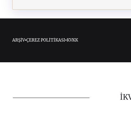
ARŞİV
•
ÇEREZ POLİTİKASI
•
KVKK
İK