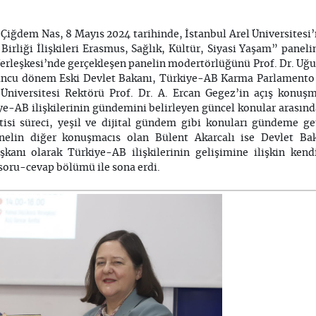
. Çiğdem Nas, 8 Mayıs 2024 tarihinde, İstanbul Arel Üniversite
liği İlişkileri Erasmus, Sağlık, Kültür, Siyasi Yaşam” paneli
rleşkesi’nde gerçekleşen panelin modertörlüğünü Prof. Dr. Uğu
’uncu dönem Eski Devlet Bakanı, Türkiye-AB Karma Parlament
 Üniversitesi Rektörü Prof. Dr. A. Ercan Gegez’in açış konuş
ye-AB ilişkilerinin gündemini belirleyen güncel konular arasınd
tisi süreci, yeşil ve dijital gündem gibi konuları gündeme get
Panelin diğer konuşmacıs olan Bülent Akarcalı ise Devlet B
nı olarak Türkiye-AB ilişkilerinin gelişimine ilişkin kendi
 soru-cevap bölümü ile sona erdi.