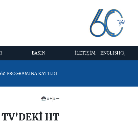
R
BASIN
İLETİŞİM
ENGLISH
 360 PROGRAMINA KATILDI
+
–
 TV’DEKİ HT