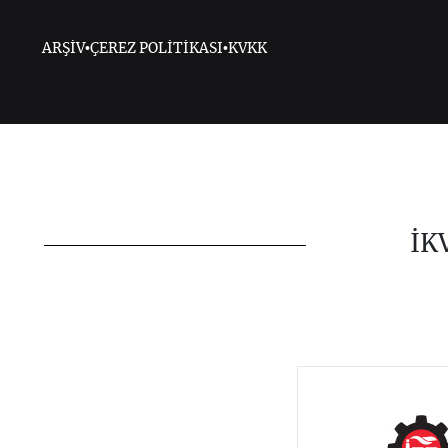
ARŞİV
•
ÇEREZ POLİTİKASI
•
KVKK
İK