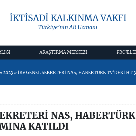
İKTİSADİ KALKINMA VAKFI
Türkiye’nin AB Uzmanı
RLİĞİ
ARAŞTIRMA MERKEZİ
PROJELE
 2023 » İKV GENEL SEKRETERİ NAS, HABERTÜRK TV’DEKİ HT
SEKRETERİ NAS, HABERTÜRK
MINA KATILDI