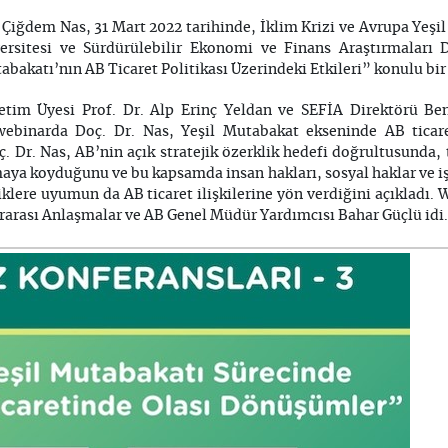
. Çiğdem Nas, 31 Mart 2022 tarihinde, İklim Krizi ve Avrupa Yeş
versitesi ve Sürdürülebilir Ekonomi ve Finans Araştırmaları 
abakatı’nın AB Ticaret Politikası Üzerindeki Etkileri” konulu bi
etim Üyesi Prof. Dr. Alp Erinç Yeldan ve SEFİA Direktörü Ben
ebinarda Doç. Dr. Nas, Yeşil Mutabakat ekseninde AB ticare
 Dr. Nas, AB’nin açık stratejik özerklik hedefi doğrultusunda, t
aya koyduğunu ve bu kapsamda insan hakları, sosyal haklar ve işç
klere uyumun da AB ticaret ilişkilerine yön verdiğini açıkladı.
ararası Anlaşmalar ve AB Genel Müdür Yardımcısı Bahar Güçlü idi.