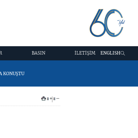
R
BASIN
İLETİŞİM
ENGLISH
DA KONUŞTU
+
–