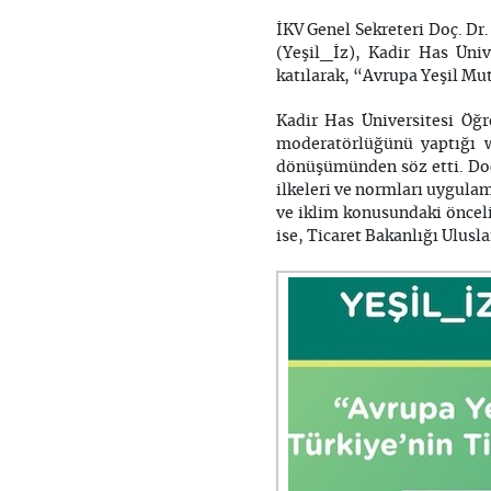
İKV Genel Sekreteri Doç. Dr
(Yeşil_İz), Kadir Has Üni
katılarak, “Avrupa Yeşil Mut
Kadir Has Üniversitesi Öğr
moderatörlüğünü yaptığı w
dönüşümünden söz etti. Doç.
ilkeleri ve normları uygulam
ve iklim konusundaki önceli
ise, Ticaret Bakanlığı Ulusl