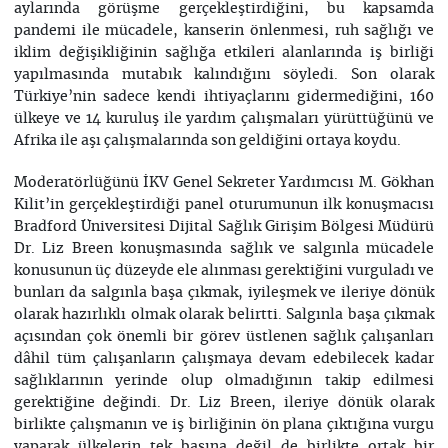
aylarında görüşme gerçekleştirdiğini, bu kapsamda
pandemi ile mücadele, kanserin önlenmesi, ruh sağlığı ve
iklim değişikliğinin sağlığa etkileri alanlarında iş birliği
yapılmasında mutabık kalındığını söyledi. Son olarak
Türkiye’nin sadece kendi ihtiyaçlarını gidermediğini, 160
ülkeye ve 14 kuruluş ile yardım çalışmaları yürüttüğünü ve
Afrika ile aşı çalışmalarında son geldiğini ortaya koydu.
Moderatörlüğünü İKV Genel Sekreter Yardımcısı M. Gökhan
Kilit’in gerçekleştirdiği panel oturumunun ilk konuşmacısı
Bradford Üniversitesi Dijital Sağlık Girişim Bölgesi Müdürü
Dr. Liz Breen konuşmasında sağlık ve salgınla mücadele
konusunun üç düzeyde ele alınması gerektiğini vurguladı ve
bunları da salgınla başa çıkmak, iyileşmek ve ileriye dönük
olarak hazırlıklı olmak olarak belirtti. Salgınla başa çıkmak
açısından çok önemli bir görev üstlenen sağlık çalışanları
dâhil tüm çalışanların çalışmaya devam edebilecek kadar
sağlıklarının yerinde olup olmadığının takip edilmesi
gerektiğine değindi. Dr. Liz Breen, ileriye dönük olarak
birlikte çalışmanın ve iş birliğinin ön plana çıktığına vurgu
yaparak ülkelerin tek başına değil de birlikte ortak bir