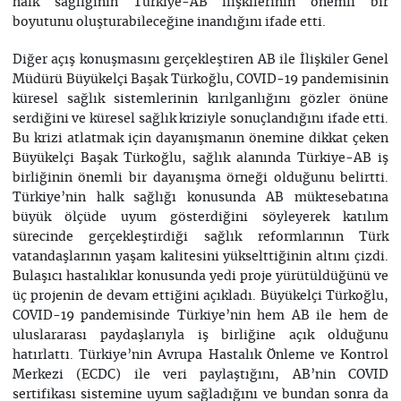
halk sağlığının Türkiye-AB ilişkilerinin önemli bir
boyutunu oluşturabileceğine inandığını ifade etti.
Diğer açış konuşmasını gerçekleştiren AB ile İlişkiler Genel
Müdürü Büyükelçi Başak Türkoğlu, COVID-19 pandemisinin
küresel sağlık sistemlerinin kırılganlığını gözler önüne
serdiğini ve küresel sağlık kriziyle sonuçlandığını ifade etti.
Bu krizi atlatmak için dayanışmanın önemine dikkat çeken
Büyükelçi Başak Türkoğlu, sağlık alanında Türkiye-AB iş
birliğinin önemli bir dayanışma örneği olduğunu belirtti.
Türkiye’nin halk sağlığı konusunda AB müktesebatına
büyük ölçüde uyum gösterdiğini söyleyerek katılım
sürecinde gerçekleştirdiği sağlık reformlarının Türk
vatandaşlarının yaşam kalitesini yükselttiğinin altını çizdi.
Bulaşıcı hastalıklar konusunda yedi proje yürütüldüğünü ve
üç projenin de devam ettiğini açıkladı. Büyükelçi Türkoğlu,
COVID-19 pandemisinde Türkiye’nin hem AB ile hem de
uluslararası paydaşlarıyla iş birliğine açık olduğunu
hatırlattı. Türkiye’nin Avrupa Hastalık Önleme ve Kontrol
Merkezi (ECDC) ile veri paylaştığını, AB’nin COVID
sertifikası sistemine uyum sağladığını ve bundan sonra da