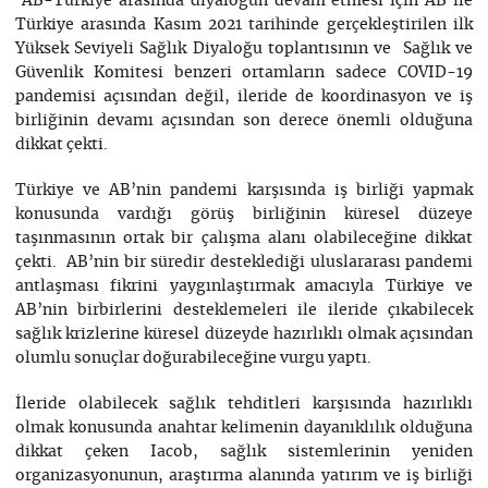
AB-Türkiye arasında diyaloğun devam etmesi için AB ile
Türkiye arasında Kasım 2021 tarihinde gerçekleştirilen ilk
Yüksek Seviyeli Sağlık Diyaloğu toplantısının ve Sağlık ve
Güvenlik Komitesi benzeri ortamların sadece COVID-19
pandemisi açısından değil, ileride de koordinasyon ve iş
birliğinin devamı açısından son derece önemli olduğuna
dikkat çekti.
Türkiye ve AB’nin pandemi karşısında iş birliği yapmak
konusunda vardığı görüş birliğinin küresel düzeye
taşınmasının ortak bir çalışma alanı olabileceğine dikkat
çekti. AB’nin bir süredir desteklediği uluslararası pandemi
antlaşması fikrini yaygınlaştırmak amacıyla Türkiye ve
AB’nin birbirlerini desteklemeleri ile ileride çıkabilecek
sağlık krizlerine küresel düzeyde hazırlıklı olmak açısından
olumlu sonuçlar doğurabileceğine vurgu yaptı.
İleride olabilecek sağlık tehditleri karşısında hazırlıklı
olmak konusunda anahtar kelimenin dayanıklılık olduğuna
dikkat çeken Iacob, sağlık sistemlerinin yeniden
organizasyonunun, araştırma alanında yatırım ve iş birliği