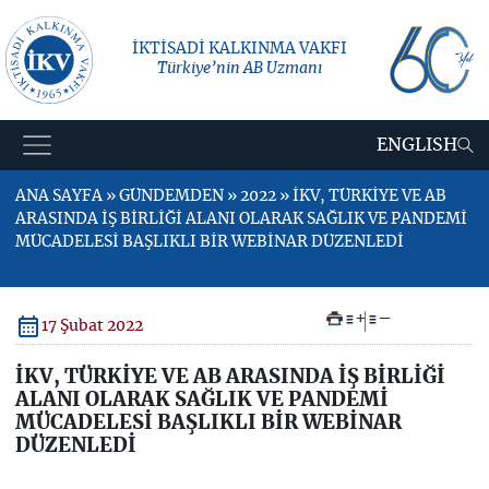
İKTİSADİ KALKINMA VAKFI
Türkiye’nin AB Uzmanı
ENGLISH
ANA SAYFA » GÜNDEMDEN » 2022 » İKV, TÜRKİYE VE AB
ARASINDA İŞ BİRLİĞİ ALANI OLARAK SAĞLIK VE PANDEMİ
MÜCADELESİ BAŞLIKLI BİR WEBİNAR DÜZENLEDİ
+
–
17 Şubat 2022
İKV, TÜRKİYE VE AB ARASINDA İŞ BİRLİĞİ
ALANI OLARAK SAĞLIK VE PANDEMİ
MÜCADELESİ BAŞLIKLI BİR WEBİNAR
DÜZENLEDİ