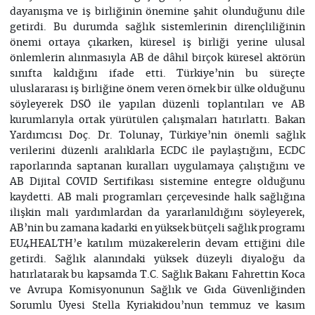
dayanışma ve iş birliğinin önemine şahit olunduğunu dile
getirdi. Bu durumda sağlık sistemlerinin dirençliliğinin
önemi ortaya çıkarken, küresel iş birliği yerine ulusal
önlemlerin alınmasıyla AB de dâhil birçok küresel aktörün
sınıfta kaldığını ifade etti. Türkiye’nin bu süreçte
uluslararası iş birliğine önem veren örnek bir ülke olduğunu
söyleyerek DSÖ ile yapılan düzenli toplantıları ve AB
kurumlarıyla ortak yürütülen çalışmaları hatırlattı. Bakan
Yardımcısı Doç. Dr. Tolunay, Türkiye’nin önemli sağlık
verilerini düzenli aralıklarla ECDC ile paylaştığını, ECDC
raporlarında saptanan kuralları uygulamaya çalıştığını ve
AB Dijital COVID Sertifikası sistemine entegre olduğunu
kaydetti. AB mali programları çerçevesinde halk sağlığına
ilişkin mali yardımlardan da yararlanıldığını söyleyerek,
AB’nin bu zamana kadarki en yüksek bütçeli sağlık programı
EU4HEALTH’e katılım müzakerelerin devam ettiğini dile
getirdi. Sağlık alanındaki yüksek düzeyli diyaloğu da
hatırlatarak bu kapsamda T.C. Sağlık Bakanı Fahrettin Koca
ve Avrupa Komisyonunun Sağlık ve Gıda Güvenliğinden
Sorumlu Üyesi Stella Kyriakidou’nun temmuz ve kasım