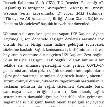
İktisadi Kalkınma Vakfı (İKV), T.C. Dışişleri Bakanlığı AB
Başkanlığı iş birliğinde, Avrupa’nın Geleceği ve Türkiye
Webinar Serisi kapsamında, 17 Şubat 2022 tarihinde,
“Türkiye ve AB Arasında İş Birliği Alanı Olarak Sağlık ve
Pandemi Mücadelesi” başlıklı bir webinar düzenledi.
Webinarın ilk açış konuşmasını yapan İKV Başkanı Ayhan
Zeytinoğlu, son dönemde sağlığın devletler arasında çok
önemli bir iş birliği alanı hâline geldiğini söyleyerek
sözlerine başladı. Sağlık konusunda iş birliğinin sınır ötesi
boyutunun önemine dikkat çeken İKV Başkanı Zeytinoğlu,
iklim kriziyle sağlığın “Tek Sağlık” olarak bütüncül bir
şekilde ele alınması gerektiğini dile getirdi. COVID-19
pandemisi ardından çöken sağlık sistemlerinin toplumların
işleyişinde yarattığı sorunlara değinerek kanser, obezite,
antimikrobiyal direnç, diyabet ve diğer kronik hastalıklar ile
yaşlanan nüfusun da sağlık sistemleri üzerinde baskı
yaratmaya devam ettiğini hatırlattı. Son olarak, sağlık
sistemlerinin dayanıklılığını ve hazırlıklı hâle gelmesini
sağlamada iş birliğinin hayati önem taşıdığını söyleyerek