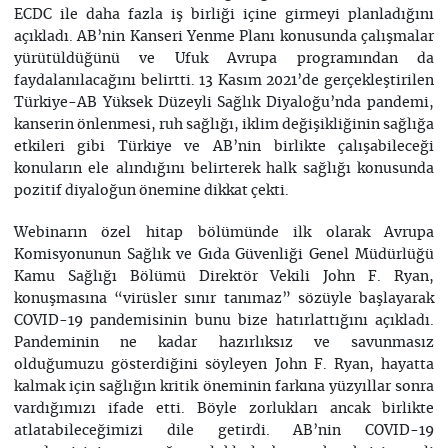
ECDC ile daha fazla iş birliği içine girmeyi planladığını
açıkladı. AB’nin Kanseri Yenme Planı konusunda çalışmalar
yürütüldüğünü ve Ufuk Avrupa programından da
faydalanılacağını belirtti. 13 Kasım 2021’de gerçekleştirilen
Türkiye-AB Yüksek Düzeyli Sağlık Diyaloğu’nda pandemi,
kanserin önlenmesi, ruh sağlığı, iklim değişikliğinin sağlığa
etkileri gibi Türkiye ve AB’nin birlikte çalışabileceği
konuların ele alındığını belirterek halk sağlığı konusunda
pozitif diyaloğun önemine dikkat çekti.
Webinarın özel hitap bölümünde ilk olarak Avrupa
Komisyonunun Sağlık ve Gıda Güvenliği Genel Müdürlüğü
Kamu Sağlığı Bölümü Direktör Vekili John F. Ryan,
konuşmasına “virüsler sınır tanımaz” sözüyle başlayarak
COVID-19 pandemisinin bunu bize hatırlattığını açıkladı.
Pandeminin ne kadar hazırlıksız ve savunmasız
olduğumuzu gösterdiğini söyleyen John F. Ryan, hayatta
kalmak için sağlığın kritik öneminin farkına yüzyıllar sonra
vardığımızı ifade etti. Böyle zorlukları ancak birlikte
atlatabileceğimizi dile getirdi. AB’nin COVID-19