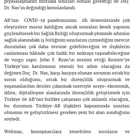
piyasalaşmanın mutlaka sınırları olması gerektiği de Doç.
Dr. Nas’ın değindiği konulardandı.
AB’nin COVID-19 pandemisinin ilk dönemlerinde çok
eleştirilere maruz kaldığını ancak sonraları kendi yapısını
güçlendirerek bir Sağlık Birliği oluşturmak yönünde adımlar
sağlık alanındaki iş birliğinin sınırlarını çizmediğini mevcut
durumdan çok daha ötesine gidebileceğini ve ilişkilerin
canlanması hâlinde çok farklı bir noktaya taşınabileceğine
de vurgu yaptı. John F. Ryan’ın sözünü ettiği Komite’ye
Türkiye’nin katılımının önemli bir adım olacağına da
değinen Doç. Dr. Nas, karşı karşıya olunan sorunun ortak bir
sorun olduğunu, ortak bir dirençlilik oluşturmak ve
yaşananlardan dersler çıkarmak suretiyle sosyo-ekonomik,
iklim, dijitalleşme alanlarında dirençlilik geliştirmek için
Türkiye ile AB’nin birlikte çalışması çok anlamlı olacağını,
bu durumun Türkiye-AB ilişkileri kapsamında sınırları
olmayan ve geliştirilmesi gereken yeni bir alan sunduğunu
söyledi.
Webinar, konuşmacılara yöneltilen soruların ve