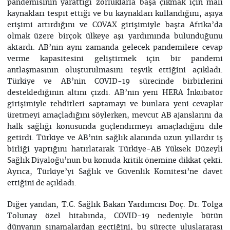
pandemisinin yarattığı zorluklarla başa çıkmak için mali
kaynakları tespit ettiği ve bu kaynakları kullandığını, aşıya
erişimi artırdığını ve COVAX girişimiyle başta Afrika’da
olmak üzere birçok ülkeye aşı yardımında bulunduğunu
aktardı. AB’nin aynı zamanda gelecek pandemilere cevap
verme kapasitesini geliştirmek için bir pandemi
antlaşmasının oluşturulmasını teşvik ettiğini açıkladı.
Türkiye ve AB’nin COVID-19 sürecinde birbirlerini
desteklediğinin altını çizdi. AB’nin yeni HERA İnkubatör
girişimiyle tehditleri saptamayı ve bunlara yeni cevaplar
üretmeyi amaçladığını söylerken, mevcut AB ajanslarını da
halk sağlığı konusunda güçlendirmeyi amaçladığını dile
getirdi. Türkiye ve AB’nin sağlık alanında uzun yıllardır iş
birliği yaptığını hatırlatarak Türkiye-AB Yüksek Düzeyli
Sağlık Diyaloğu’nun bu konuda kritik önemine dikkat çekti.
Ayrıca, Türkiye’yi Sağlık ve Güvenlik Komitesi’ne davet
ettiğini de açıkladı.
Diğer yandan, T.C. Sağlık Bakan Yardımcısı Doç. Dr. Tolga
Tolunay özel hitabında, COVID-19 nedeniyle bütün
dünyanın sınamalardan geçtiğini, bu süreçte uluslararası