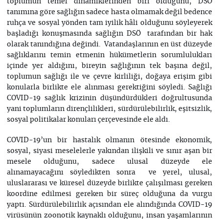
toplumun temel dinamiklerinden biri olduğunu, DSÖ
tanımına göre sağlığın sadece hasta olmamak değil bedence
ruhça ve sosyal yönden tam iyilik hâli olduğunu söyleyerek
başladığı konuşmasında sağlığın DSÖ tarafından bir hak
olarak tanındığına değindi. Vatandaşlarının en üst düzeyde
sağlıklarını temin etmenin hükümetlerin sorumlulukları
içinde yer aldığını, bireyin sağlığının tek başına değil,
toplumun sağlığı ile ve çevre kirliliği, doğaya erişim gibi
konularla birlikte ele alınması gerektiğini söyledi. Sağlığı
COVID-19 sağlık krizinin düşündürdükleri doğrultusunda
yani toplumların dirençlilikleri, sürdürülebilirlik, eşitsizlik,
sosyal politikalar konuları çerçevesinde ele aldı.
COVID-19’un bir hastalık olmanın ötesinde ekonomik,
sosyal, siyasi meselelerle yakından ilişkili ve sınır aşan bir
mesele olduğunu, sadece ulusal düzeyde ele
alınamayacağını söyledikten sonra ve yerel, ulusal,
uluslararası ve küresel düzeyde birlikte çalışılması gereken
koordine edilmesi gereken bir süreç olduğuna da vurgu
yaptı. Sürdürülebilirlik açısından ele alındığında COVID-19
virüsünün zoonotik kaynaklı olduğunu, insan yaşamlarının