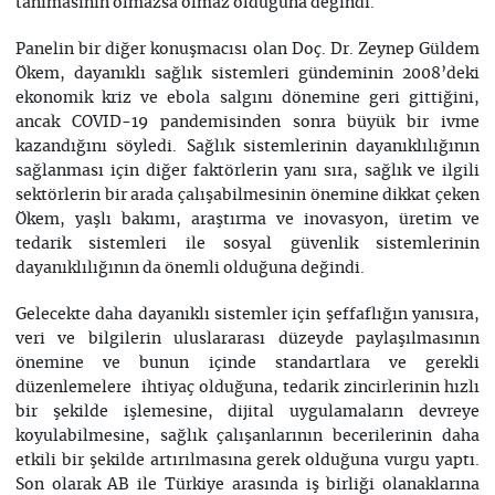
tanımasının olmazsa olmaz olduğuna değindi.
Panelin bir diğer konuşmacısı olan Doç. Dr. Zeynep Güldem
Ökem, dayanıklı sağlık sistemleri gündeminin 2008’deki
ekonomik kriz ve ebola salgını dönemine geri gittiğini,
ancak COVID-19 pandemisinden sonra büyük bir ivme
kazandığını söyledi. Sağlık sistemlerinin dayanıklılığının
sağlanması için diğer faktörlerin yanı sıra, sağlık ve ilgili
sektörlerin bir arada çalışabilmesinin önemine dikkat çeken
Ökem, yaşlı bakımı, araştırma ve inovasyon, üretim ve
tedarik sistemleri ile sosyal güvenlik sistemlerinin
dayanıklılığının da önemli olduğuna değindi.
Gelecekte daha dayanıklı sistemler için şeffaflığın yanısıra,
veri ve bilgilerin uluslararası düzeyde paylaşılmasının
önemine ve bunun içinde standartlara ve gerekli
düzenlemelere ihtiyaç olduğuna, tedarik zincirlerinin hızlı
bir şekilde işlemesine, dijital uygulamaların devreye
koyulabilmesine, sağlık çalışanlarının becerilerinin daha
etkili bir şekilde artırılmasına gerek olduğuna vurgu yaptı.
Son olarak AB ile Türkiye arasında iş birliği olanaklarına