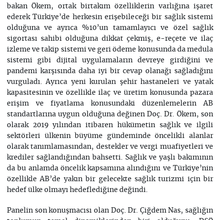
bakan Ökem, ortak birtakım özelliklerin varlığına işaret
ederek Türkiye’de herkesin erişebileceği bir sağlık sistemi
olduğuna ve ayrıca %10’un tamamlayıcı ve özel sağlık
sigortası sahibi olduğuna dikkat çekmiş, e-reçete ve ilaç
izleme ve takip sistemi ve geri ödeme konusunda da medula
sistemi gibi dijital uygulamaların devreye girdiğini ve
pandemi karşısında daha iyi bir cevap olanağı sağladığını
vurguladı. Ayrıca yeni kurulan şehir hastaneleri ve yatak
kapasitesinin ve özellikle ilaç ve üretim konusunda pazara
erişim ve fiyatlama konusundaki düzenlemelerin AB
standartlarına uygun olduğuna değinen Doç. Dr. Ökem, son
olarak 2019 yılından itibaren hükümetin sağlık ve ilgili
sektörleri ülkenin büyüme gündeminde öncelikli alanlar
olarak tanımlamasından, destekler ve vergi muafiyetleri ve
krediler sağlandığından bahsetti. Sağlık ve yaşlı bakımının
da bu anlamda öncelik kapsamına alındığını ve Türkiye’nin
özellikle AB’de yakın bir gelecekte sağlık turizmi için bir
hedef ülke olmayı hedeflediğine değindi.
Panelin son konuşmacısı olan Doç. Dr. Çiğdem Nas, sağlığın