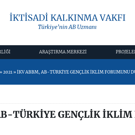
İKTİSADİ KALKINMA VAKFI
Türkiye’nin AB Uzmanı
RLİĞİ
ARAŞTIRMA MERKEZİ
PROJELE
 2021 » İKV ABBM, AB-TÜRKİYE GENÇLİK İKLİM FORUMUNU 
AB-TÜRKİYE GENÇLİK İKLİ