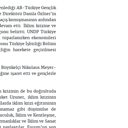
zenlediği AB-Türkiye Gençlik
e Direktörü Damla Özlüer'in
 açış konuşmasının ardından
evam etti. İklim krizine ve
unu belirtti. UNDP Türkiye
n toparlanırken ekonomileri
yonu Türkiye İşbirliği Bölüm
liğin harekete geçirilmesi
 Büyükelçi Nikolaus Meyer-
ğine işaret etti ve gençlerle
m krizinin de bu doğrultuda
ket Uzuner, iklim krizinin
llarda iklim krizi eğitiminin
lanamaz gibi düşünülse de
unuculuk, İklim ve Kentleşme,
Uzmanlıklar ve İklim ve Sanat
ni paylaştılar. Forum’un son