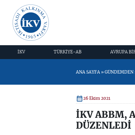
İKV
TÜRKİYE-AB
AVRUPA Bİ
ANA SAYFA » GÜNDEMDEN »
26 Ekim 2021
İKV ABBM, 
DÜZENLEDİ