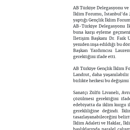
AB Türkiye Delegasyonu ve İ
İklim Forumu, İstanbul'da 
yaptığı Gençlik İklim Foru
AB-Türkiye Delegasyonu İkl
buna karşı eyleme geçmeni
İletişim Başkanı Dr. Faik 
yeniden inşa edildiği bu dö
Başkan Yardımcısı Laurent
gerektiğini ifade etti.
AB Türkiye Gençlik İklim 
Landrut, daha yaşanılabilir 
birlikte herkesi bu değişimi
Sanatçı Zülfü Livaneli, Av
çözülmesi gerektiğini ifa
edebiyatta da iklim kurgu il
gerekliliğine değindi. İ
tasarlayanabileceğini belirt
İklim Adaleti ve Haklar, İkl
başlıklarında paralel çalış