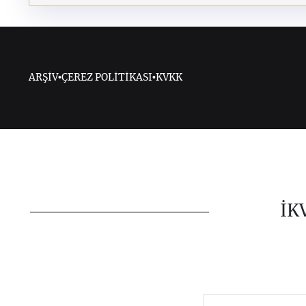
ARŞİV
•
ÇEREZ POLİTİKASI
•
KVKK
İK