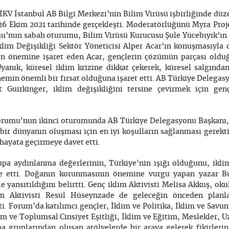
KV İstanbul AB Bilgi Merkezi’nin Bilim Virüsü işbirliğinde dü
26 Ekim 2021 tarihinde gerçekleşti. Moderatörlüğünü Myra Proj
mu’nun sabah oturumu, Bilim Virüsü Kurucusu Şule Yücebıyık’ın
im Değişikliği Sektör Yöneticisi Alper Acar’ın konuşmasıyla d
n önemine işaret eden Acar, gençlerin çözümün parçası olduğ
Uyanık, küresel iklim krizine dikkat çekerek, küresel salgında
nemin önemli bir fırsat olduğuna işaret etti. AB Türkiye Delegas
 Guirkinger, iklim değişikliğini tersine çevirmek için genç
Forumu'nun ikinci oturumunda AB Türkiye Delegasyonu Başkanı,
bir dünyanın oluşması için en iyi koşulların sağlanması gerekti
 hayata geçirmeye davet etti.
rupa aydınlanma değerlerinin, Türkiye'nin ışığı olduğunu, ikli
de etti. Doğanın korunmasının önemine vurgu yapan yazar Bu
e yansıtıldığını belirtti. Genç iklim Aktivisti Melisa Akkuş, oku
klim Aktivisti Resul Hüseynzade de geleceğin önceden plan
ti. Forum’da katılımcı gençler, İklim ve Politika, İklim ve Sav
im ve Toplumsal Cinsiyet Eşitliği, İklim ve Eğitim, Meslekler, 
ma gruplarından oluşan atölyelerde bir araya gelerek fikirleri