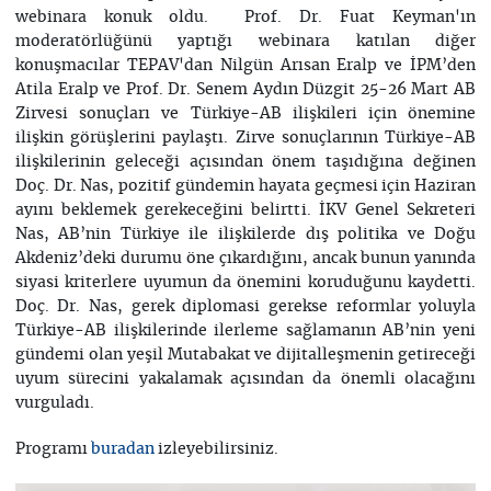
webinara konuk oldu. Prof. Dr. Fuat Keyman'ın
moderatörlüğünü yaptığı webinara katılan diğer
konuşmacılar TEPAV'dan Nilgün Arısan Eralp ve İPM’den
Atila Eralp ve Prof. Dr. Senem Aydın Düzgit 25-26 Mart AB
Zirvesi sonuçları ve Türkiye-AB ilişkileri için önemine
ilişkin görüşlerini paylaştı. Zirve sonuçlarının Türkiye-AB
ilişkilerinin geleceği açısından önem taşıdığına değinen
Doç. Dr. Nas, pozitif gündemin hayata geçmesi için Haziran
ayını beklemek gerekeceğini belirtti. İKV Genel Sekreteri
Nas, AB’nin Türkiye ile ilişkilerde dış politika ve Doğu
Akdeniz’deki durumu öne çıkardığını, ancak bunun yanında
siyasi kriterlere uyumun da önemini koruduğunu kaydetti.
Doç. Dr. Nas, gerek diplomasi gerekse reformlar yoluyla
Türkiye-AB ilişkilerinde ilerleme sağlamanın AB’nin yeni
gündemi olan yeşil Mutabakat ve dijitalleşmenin getireceği
uyum sürecini yakalamak açısından da önemli olacağını
vurguladı.
Programı
izleyebilirsiniz.
buradan