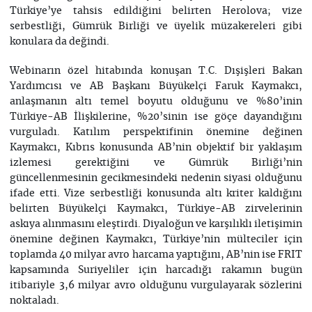
Türkiye’ye tahsis edildiğini belirten Herolova; vize
serbestliği, Gümrük Birliği ve üyelik müzakereleri gibi
konulara da değindi.
Webinarın özel hitabında konuşan T.C. Dışişleri Bakan
Yardımcısı ve AB Başkanı Büyükelçi Faruk Kaymakcı,
anlaşmanın altı temel boyutu olduğunu ve %80’inin
Türkiye-AB İlişkilerine, %20’sinin ise göçe dayandığını
vurguladı. Katılım perspektifinin önemine değinen
Kaymakcı, Kıbrıs konusunda AB’nin objektif bir yaklaşım
izlemesi gerektiğini ve Gümrük Birliği’nin
güncellenmesinin gecikmesindeki nedenin siyasi olduğunu
ifade etti. Vize serbestliği konusunda altı kriter kaldığını
belirten Büyükelçi Kaymakcı, Türkiye-AB zirvelerinin
askıya alınmasını eleştirdi. Diyaloğun ve karşılıklı iletişimin
önemine değinen Kaymakcı, Türkiye’nin mülteciler için
toplamda 40 milyar avro harcama yaptığını, AB’nin ise FRIT
kapsamında Suriyeliler için harcadığı rakamın bugün
itibariyle 3,6 milyar avro olduğunu vurgulayarak sözlerini
noktaladı.