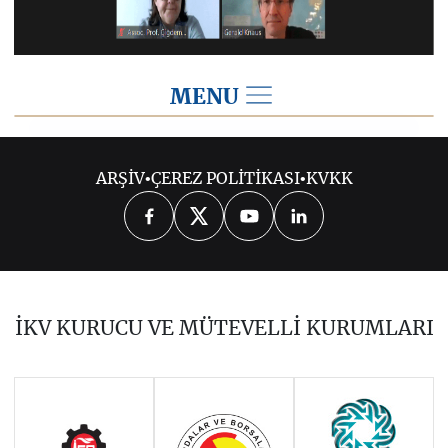
MENU
2021
ARŞİV
•
ÇEREZ POLİTİKASI
•
KVKK
2026
2025
2024
2023
2022
2020
2019
2018
2017
İKV KURUCU VE MÜTEVELLİ KURUMLARI
2016
2015
2014
Haziran 2011 - Ocak 2014