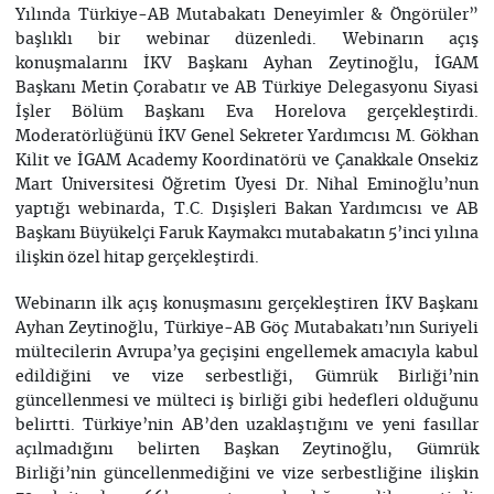
Yılında Türkiye-AB Mutabakatı Deneyimler & Öngörüler”
başlıklı bir webinar düzenledi. Webinarın açış
konuşmalarını İKV Başkanı Ayhan Zeytinoğlu, İGAM
Başkanı Metin Çorabatır ve AB Türkiye Delegasyonu Siyasi
İşler Bölüm Başkanı Eva Horelova gerçekleştirdi.
Moderatörlüğünü İKV Genel Sekreter Yardımcısı M. Gökhan
Kilit ve İGAM Academy Koordinatörü ve Çanakkale Onsekiz
Mart Üniversitesi Öğretim Üyesi Dr. Nihal Eminoğlu’nun
yaptığı webinarda, T.C. Dışişleri Bakan Yardımcısı ve AB
Başkanı Büyükelçi Faruk Kaymakcı mutabakatın 5’inci yılına
ilişkin özel hitap gerçekleştirdi.
Webinarın ilk açış konuşmasını gerçekleştiren İKV Başkanı
Ayhan Zeytinoğlu, Türkiye-AB Göç Mutabakatı’nın Suriyeli
mültecilerin Avrupa’ya geçişini engellemek amacıyla kabul
edildiğini ve vize serbestliği, Gümrük Birliği’nin
güncellenmesi ve mülteci iş birliği gibi hedefleri olduğunu
belirtti. Türkiye’nin AB’den uzaklaştığını ve yeni fasıllar
açılmadığını belirten Başkan Zeytinoğlu, Gümrük
Birliği’nin güncellenmediğini ve vize serbestliğine ilişkin