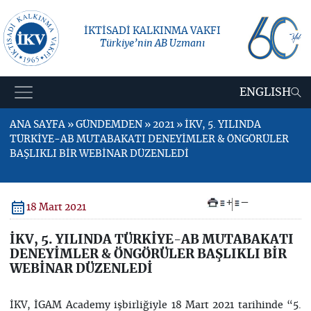
İKTİSADİ KALKINMA VAKFI
Türkiye’nin AB Uzmanı
ENGLISH
ANA SAYFA » GÜNDEMDEN » 2021 » İKV, 5. YILINDA
TÜRKİYE-AB MUTABAKATI DENEYİMLER & ÖNGÖRÜLER
BAŞLIKLI BİR WEBİNAR DÜZENLEDİ
+
–
18 Mart 2021
İKV, 5. YILINDA TÜRKİYE-AB MUTABAKATI
DENEYİMLER & ÖNGÖRÜLER BAŞLIKLI BİR
WEBİNAR DÜZENLEDİ
İKV, İGAM Academy işbirliğiyle 18 Mart 2021 tarihinde “5.