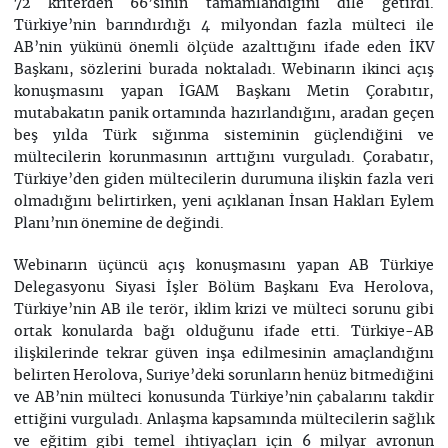
72 kriterden 66’sının tamamlandığını dile getirdi.
Türkiye’nin barındırdığı 4 milyondan fazla mülteci ile
AB’nin yükünü önemli ölçüde azalttığını ifade eden İKV
Başkanı, sözlerini burada noktaladı. Webinarın ikinci açış
konuşmasını yapan İGAM Başkanı Metin Çorabıtır,
mutabakatın panik ortamında hazırlandığını, aradan geçen
beş yılda Türk sığınma sisteminin güçlendiğini ve
mültecilerin korunmasının arttığını vurguladı. Çorabatır,
Türkiye’den giden mültecilerin durumuna ilişkin fazla veri
olmadığını belirtirken, yeni açıklanan İnsan Hakları Eylem
Planı’nın önemine de değindi.
Webinarın üçüncü açış konuşmasını yapan AB Türkiye
Delegasyonu Siyasi İşler Bölüm Başkanı Eva Herolova,
Türkiye’nin AB ile terör, iklim krizi ve mülteci sorunu gibi
ortak konularda bağı olduğunu ifade etti. Türkiye-AB
ilişkilerinde tekrar güven inşa edilmesinin amaçlandığını
belirten Herolova, Suriye’deki sorunların henüz bitmediğini
ve AB’nin mülteci konusunda Türkiye’nin çabalarını takdir
ettiğini vurguladı. Anlaşma kapsamında mültecilerin sağlık
ve eğitim gibi temel ihtiyaçları için 6 milyar avronun