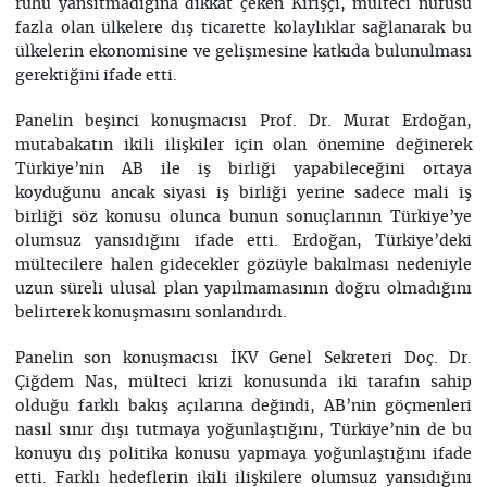
ruhu yansıtmadığına dikkat çeken Kirişçi, mülteci nüfusu
fazla olan ülkelere dış ticarette kolaylıklar sağlanarak bu
ülkelerin ekonomisine ve gelişmesine katkıda bulunulması
gerektiğini ifade etti.
Panelin beşinci konuşmacısı Prof. Dr. Murat Erdoğan,
mutabakatın ikili ilişkiler için olan önemine değinerek
Türkiye’nin AB ile iş birliği yapabileceğini ortaya
koyduğunu ancak siyasi iş birliği yerine sadece mali iş
birliği söz konusu olunca bunun sonuçlarının Türkiye’ye
olumsuz yansıdığını ifade etti. Erdoğan, Türkiye’deki
mültecilere halen gidecekler gözüyle bakılması nedeniyle
uzun süreli ulusal plan yapılmamasının doğru olmadığını
belirterek konuşmasını sonlandırdı.
Panelin son konuşmacısı İKV Genel Sekreteri Doç. Dr.
Çiğdem Nas, mülteci krizi konusunda iki tarafın sahip
olduğu farklı bakış açılarına değindi, AB’nin göçmenleri
nasıl sınır dışı tutmaya yoğunlaştığını, Türkiye’nin de bu
konuyu dış politika konusu yapmaya yoğunlaştığını ifade
etti. Farklı hedeflerin ikili ilişkilere olumsuz yansıdığını