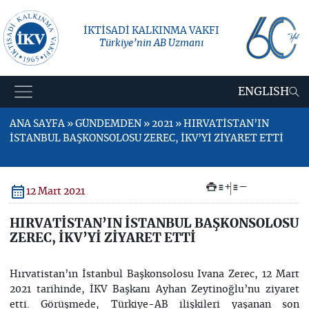
İKTİSADİ KALKINMA VAKFI
Türkiye’nin AB Uzmanı
ENGLISH
ANA SAYFA » GÜNDEMDEN » 2021 » HIRVATİSTAN’IN
İSTANBUL BAŞKONSOLOSU ZEREC, İKV’Yİ ZİYARET ETTİ
+
–
12 Mart 2021
HIRVATİSTAN’IN İSTANBUL BAŞKONSOLOSU
ZEREC, İKV’Yİ ZİYARET ETTİ
Hırvatistan’ın İstanbul Başkonsolosu Ivana Zerec, 12 Mart
2021 tarihinde, İKV Başkanı Ayhan Zeytinoğlu’nu ziyaret
etti. Görüşmede, Türkiye-AB ilişkileri yaşanan son