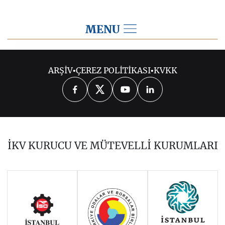
MENU
2021
ARŞİV
•
ÇEREZ POLİTİKASI
•
KVKK
2026
2025
2024
2023
2022
2020
2019
2018
2017
İKV KURUCU VE MÜTEVELLİ KURUMLARI
2016
2015
2014
Haziran 2011 - Ocak 2014