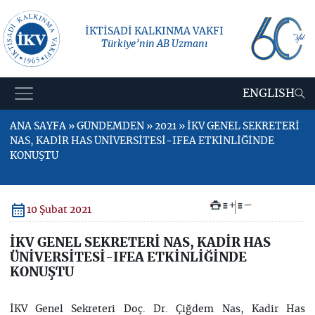
İKTİSADİ KALKINMA VAKFI
Türkiye’nin AB Uzmanı
ENGLISH
ANA SAYFA » GÜNDEMDEN » 2021 » İKV GENEL SEKRETERİ
NAS, KADİR HAS ÜNİVERSİTESİ-IFEA ETKİNLİĞİNDE
KONUŞTU
+
–
10 Şubat 2021
İKV GENEL SEKRETERİ NAS, KADİR HAS
ÜNİVERSİTESİ-IFEA ETKİNLİĞİNDE
KONUŞTU
İKV Genel Sekreteri Doç. Dr. Çiğdem Nas, Kadir Has