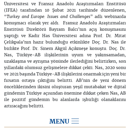
Üniversitesi ve Fransız Anadolu Araştırmaları Enstitüsü
(IFEA) tarafından 10 Şubat 2021 tarihinde düzenlenen,
“
” adlı webinarda
Turkey and Europe: Issues and Challenges
konuşmacı olarak yer aldı. Fransız Anadolu Araştırmaları
Enstitüsü Direktörü Bayram Balcı’nın açış konuşmasını
yaptığı ve Kadir Has Üniversitesi adına Prof. Dr. Mitat
Çelikpala’nın hazır bulunduğu etkinlikte Doç. Dr. Nas ile
birlikte Prof. Dr. Sinem Akgül Açıkmeşe konuştu. Doç. Dr.
Nas, Türkiye-AB ilişkilerinin uyum ve yakınsamadan,
uzaklaşma ve ayrışma yönünde ilerlediğini belirtirken, son
yıllardaki olumsuz gelişmelere dikkat çekti. Nas, 2020 sonu
ve 2021 başında Türkiye-AB ilişkilerini onarmak için yeni bir
fırsatın ortaya çıktığını belirtti. AB’nin de yeni dönem
önceliklerinden ikisini oluşturan yeşil mutabakat ve dijital
gündemin Türkiye açısından önemine dikkat çeken Nas, AB
ile pozitif gündemin bu alanlarda işbirliği olanaklarını
artıracağını belirtti.
MENU