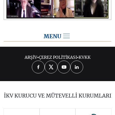
MENU
2021
ARŞİV
•
ÇEREZ POLİTİKASI
•
KVKK
2026
2025
2024
2023
2022
2020
2019
2018
2017
İKV KURUCU VE MÜTEVELLİ KURUMLARI
2016
2015
2014
Haziran 2011 - Ocak 2014