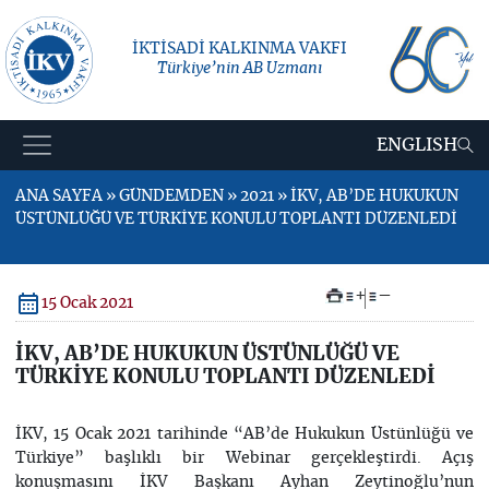
İKTİSADİ KALKINMA VAKFI
Türkiye’nin AB Uzmanı
ENGLISH
ANA SAYFA » GÜNDEMDEN » 2021 » İKV, AB’DE HUKUKUN
ÜSTÜNLÜĞÜ VE TÜRKİYE KONULU TOPLANTI DÜZENLEDİ
+
–
15 Ocak 2021
İKV, AB’DE HUKUKUN ÜSTÜNLÜĞÜ VE
TÜRKİYE KONULU TOPLANTI DÜZENLEDİ
İKV, 15 Ocak 2021 tarihinde “AB’de Hukukun Üstünlüğü ve
Türkiye” başlıklı bir Webinar gerçekleştirdi. Açış
konuşmasını İKV Başkanı Ayhan Zeytinoğlu’nun