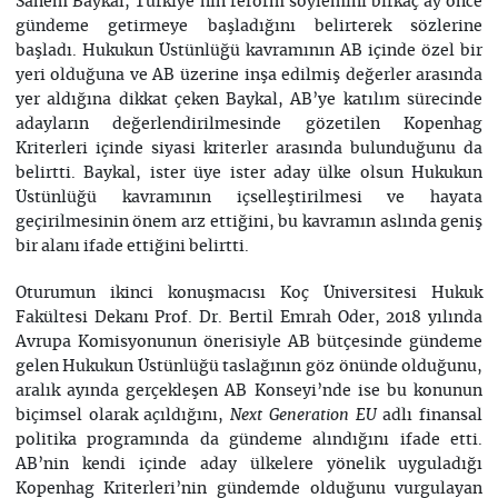
Sanem Baykal, Türkiye’nin reform söylemini birkaç ay önce
gündeme getirmeye başladığını belirterek sözlerine
başladı. Hukukun Üstünlüğü kavramının AB içinde özel bir
yeri olduğuna ve AB üzerine inşa edilmiş değerler arasında
yer aldığına dikkat çeken Baykal, AB’ye katılım sürecinde
adayların değerlendirilmesinde gözetilen Kopenhag
Kriterleri içinde siyasi kriterler arasında bulunduğunu da
belirtti. Baykal, ister üye ister aday ülke olsun Hukukun
Üstünlüğü kavramının içselleştirilmesi ve hayata
geçirilmesinin önem arz ettiğini, bu kavramın aslında geniş
bir alanı ifade ettiğini belirtti.
Oturumun ikinci konuşmacısı Koç Üniversitesi Hukuk
Fakültesi Dekanı Prof. Dr. Bertil Emrah Oder, 2018 yılında
Avrupa Komisyonunun önerisiyle AB bütçesinde gündeme
gelen Hukukun Üstünlüğü taslağının göz önünde olduğunu,
aralık ayında gerçekleşen AB Konseyi’nde ise bu konunun
biçimsel olarak açıldığını,
adlı finansal
Next Generation EU
politika programında da gündeme alındığını ifade etti.
AB’nin kendi içinde aday ülkelere yönelik uyguladığı
Kopenhag Kriterleri’nin gündemde olduğunu vurgulayan