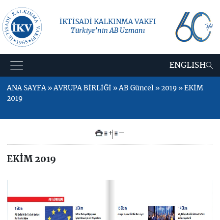
İKTİSADİ KALKINMA VAKFI
Türkiye’nin AB Uzmanı
ENGLISH
ANA SAYFA » AVRUPA BİRLİĞİ » AB Güncel » 2019 » EKİM
2019
+
–
EKİM 2019