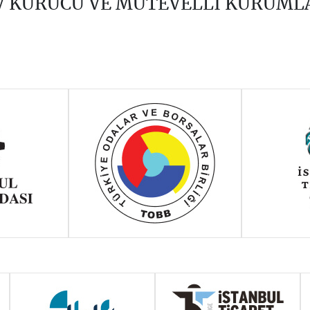
V KURUCU VE MÜTEVELLİ KURUML