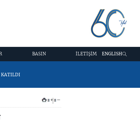
R
BASIN
İLETİŞİM
ENGLISH
 KATILDI
+
–
U