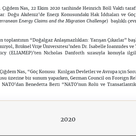
r. Çiğdem Nas, 22 Ekim 2020 tarihinde Heinrich Böll Vakfı tara
lar: Doğu Akdeniz’de Enerji Konusundaki Hak İddiaları ve Göç
terranean Energy Claims and the Migration Challenge
) başlıklı çe
en toplantının “Doğalgaz Anlaşmazlıkları: Yarışan Çıkarlar” baş
iryol, Brüksel Vrije Üniversitesi’nden Dr. Isabelle Ioannides ve
icy (ELIAMEP)’ten Nicholas Danforth sırasıyla konuyla ilgi
 Çiğdem Nas, “Göç Konusu: Kırılgan Devletler ve Avrupa için Soru
su üzerine bir sunum yaparken, German Council on Foreign Rel
e NATO’dan Benedetta Berti “NATO’nun Rolü ve Transatlantik G
2020