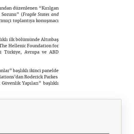
fından düzenlenen “Kırılgan
Fragile States and
 Sorunu” (
vrimiçi toplantıya konuşmacı
lıklı ilk bölümünde Altınbaş
 The Hellenic Foundation for
li Türkiye, Avrupa ve ABD
nlar” başlıklı ikinci panelde
ations’dan Roderick Parkes
üvenlik Yapıları” başlıklı