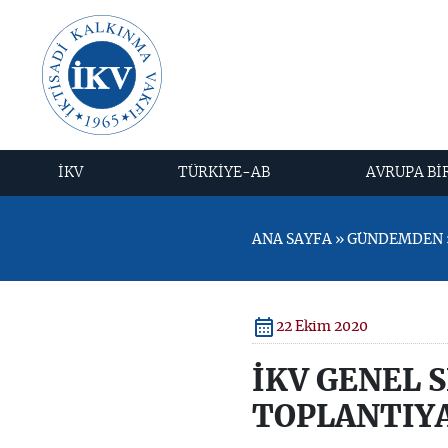
İKV
TÜRKİYE-AB
AVRUPA Bİ
ANA SAYFA » GÜNDEMDEN »
22 Ekim 2020
İKV GENEL 
TOPLANTIYA