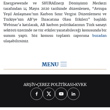
Energiewende ve SHURAEnerji Dönüşümü Merkezi
tarafından 14 Mayıs 2020 tarihinde düzenlenen, “Avrupa
Yeşil Anlaşması’nın Karbon Sınır Vergisi Düzenlemesi ve
Türkiye’nin AB’ye İhracatına Olası Etkileri” başlıklı
Webinar’a katılarak, AB karbon politikalarının Türk sanayi
sektörü üzerinde ne tür etkiler yaratabileceği konusunda bir
sunum yaptı. Söz konusu toplantı raporuna
buradan
ulaşabilirsiniz.
MENU
2020
ARŞİV
•
ÇEREZ POLİTİKASI
•
KVKK
2026
2025
2024
2023
2022
2021