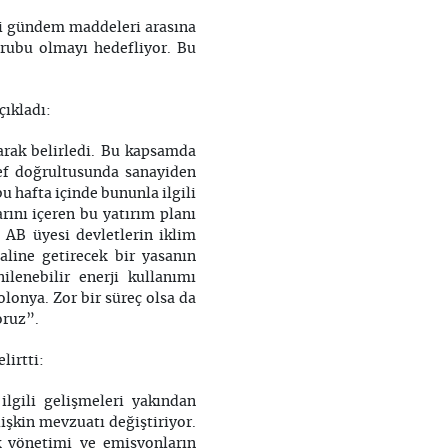
li gündem maddeleri arasına
grubu olmayı hedefliyor. Bu
çıkladı:
arak belirledi. Bu kapsamda
def doğrultusunda sanayiden
 hafta içinde bununla ilgili
arını içeren bu yatırım planı
AB üyesi devletlerin iklim
aline getirecek bir yasanın
lenebilir enerji kullanımı
olonya. Zor bir süreç olsa da
oruz”.
lirtti:
ilgili gelişmeleri yakından
lişkin mevzuatı değiştiriyor.
ık yönetimi ve emisyonların