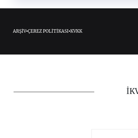
ARŞİV
•
ÇEREZ POLİTİKASI
•
KVKK
İK