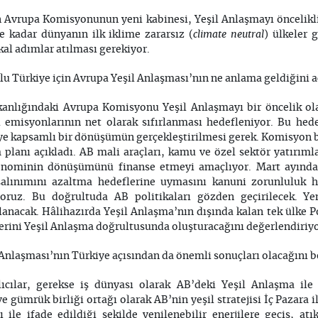
en Avrupa Komisyonunun yeni kabinesi, Yeşil Anlaşmayı öncelik
climate neutral
e kadar dünyanın ilk iklime zararsız (
) ülkeler 
kal adımlar atılması gerekiyor.
u Türkiye için Avrupa Yeşil Anlaşması’nın ne anlama geldiğini a
anlığındaki Avrupa Komisyonu Yeşil Anlaşmayı bir öncelik ol
ı emisyonlarının net olarak sıfırlanması hedefleniyor. Bu he
ye kapsamlı bir dönüşümün gerçekleştirilmesi gerek. Komisyon bu
m planı açıkladı. AB mali araçları, kamu ve özel sektör yatırıml
onominin dönüşümünü finanse etmeyi amaçlıyor. Mart ayında 
 salınımını azaltma hedeflerine uymasını kanuni zorunluluk h
ruz. Bu doğrultuda AB politikaları gözden geçirilecek. Yeni
ırlanacak. Hâlihazırda Yeşil Anlaşma’nın dışında kalan tek ülke P
lerini Yeşil Anlaşma doğrultusunda oluşturacağını değerlendiriy
Anlaşması’nın Türkiye açısından da önemli sonuçları olacağını be
ıcılar, gerekse iş dünyası olarak AB’deki Yeşil Anlaşma ile 
 gümrük birliği ortağı olarak AB’nin yeşil stratejisi İç Pazara i
le ifade edildiği şekilde yenilenebilir enerjilere geçiş, at