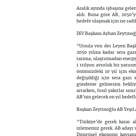
Aralık ayında işbaşına gel
aldı. Buna göre AB, 2050’y
hedefe ulaşmak için ise radi
İKV Başkanı Ayhan Zeytinoğl
“Ursula von der Leyen Başk
2050 yılına kadar sera gaz
tarıma, ulaştırmadan enerji
1 trilyon avroluk bir yatırı
önümüzdeki 10 yıl için ek
değişikliği için sera gazı
gündeme gelmesini bekliyo
artarken, fosil yakıtlar sın
AB’nin gelecek on yıl hedef
Başkan Zeytinoğlu AB Yeşil 
“Türkiye’de gerek karar al
izlememiz gerek. AB adayı ve
Döngüsel ekonomi kavramı i