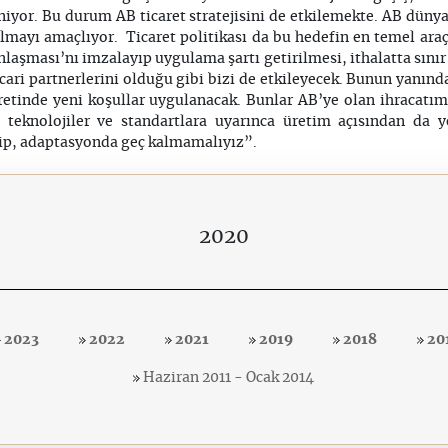
iyor. Bu durum AB ticaret stratejisini de etkilemekte. AB dün
olmayı amaçlıyor. Ticaret politikası da bu hedefin en temel araç
nlaşması’nı imzalayıp uygulama şartı getirilmesi, ithalatta sını
ari partnerlerini olduğu gibi bizi de etkileyecek. Bunun yanında
retinde yeni koşullar uygulanacak. Bunlar AB’ye olan ihracatımı
teknolojiler ve standartlara uyarınca üretim açısından da ye
edip, adaptasyonda geç kalmamalıyız”.
2020
2023
2022
2021
2019
2018
20
Haziran 2011 - Ocak 2014