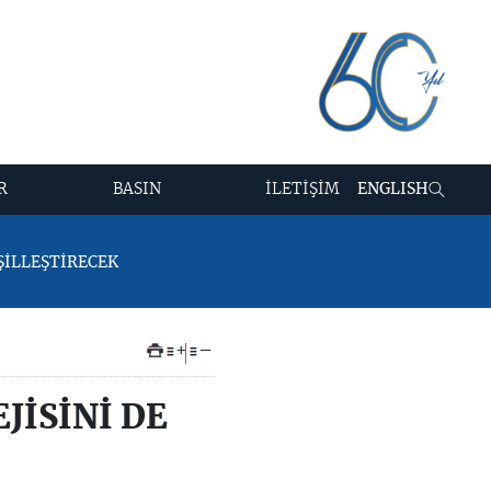
R
BASIN
İLETİŞİM
ENGLISH
EŞİLLEŞTİRECEK
+
–
JİSİNİ DE