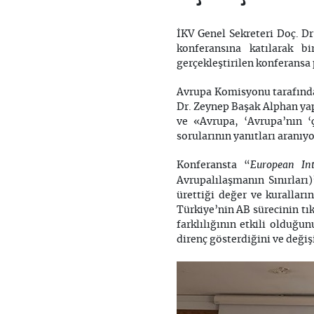
İKV Genel Sekreteri Doç. D
konferansına katılarak b
gerçekleştirilen konferansa 
Avrupa Komisyonu tarafında
Dr. Zeynep Başak Alphan yap
ve «Avrupa, ‘Avrupa’nın ‘ç
sorularının yanıtları aranıyo
European Int
Konferansta “
Avrupalılaşmanın Sınırlar
ürettiği değer ve kuralların
Türkiye’nin AB sürecinin t
farklılığının etkili olduğ
direnç gösterdiğini ve değiş