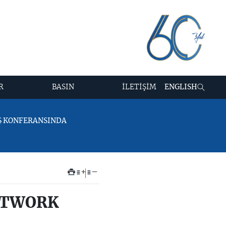
R
BASIN
İLETİŞİM
ENGLISH
IŞ KONFERANSINDA
+
–
ETWORK