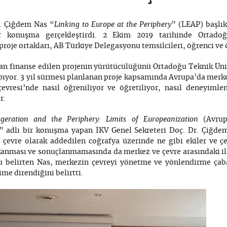
Linking to Europe at the Periphery
r. Çiğdem Nas “
” (LEAP) başlık
ir konuşma gerçekleştirdi. 2 Ekim 2019 tarihinde Ortadoğ
proje ortakları, AB Türkiye Delegasyonu temsilcileri, öğrenci ve 
n finanse edilen projenin yürütücülüğünü Ortadoğu Teknik Üniv
ıyor. 3 yıl sürmesi planlanan proje kapsamında Avrupa’da merkez 
evresi’nde nasıl öğreniliyor ve öğretiliyor, nasıl deneyimleni
r.
geration and the Periphery: Limits of Europeanization
(Avru
ı)” adlı bir konuşma yapan İKV Genel Sekreteri Doç. Dr. Çiğd
 çevre olarak addedilen coğrafya üzerinde ne gibi ekiler ve çel
ıkanması ve sonuçlanmamasında da merkez ve çevre arasındaki il
unu belirten Nas, merkezin çevreyi yönetme ve yönlendirme çaba
ime direndiğini belirtti.