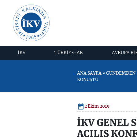
İKV
TÜRKİYE-AB
AVRUPA Bİ
ANA SAYFA » GÜNDEMDEN »
KONUŞTU
2 Ekim 2019
İKV GENEL 
AÇILIŞ KON