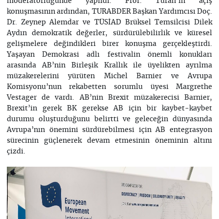
moderatörlüğünde yapıldı. Prof. Turan’ın açış
konuşmasının ardından, TURABDER Başkan Yardımcısı Doç.
Dr. Zeynep Alemdar ve TÜSİAD Brüksel Temsilcisi Dilek
Aydın demokratik değerler, sürdürülebilirlik ve küresel
gelişmelere değindikleri birer konuşma gerçekleştirdi.
Yaşayan Demokrasi adlı festivalin önemli konukları
arasında AB’nin Birleşik Krallık ile üyelikten ayrılma
müzakerelerini yürüten Michel Barnier ve Avrupa
Komisyonu’nun rekabetten sorumlu üyesi Margrethe
Vestager de vardı. AB’nin Brexit müzakerecisi Barnier,
Brexit’in gerek BK gerekse AB için bir kaybet-kaybet
durumu oluşturduğunu belirtti ve geleceğin dünyasında
Avrupa’nın önemini sürdürebilmesi için AB entegrasyon
sürecinin güçlenerek devam etmesinin öneminin altını
çizdi.