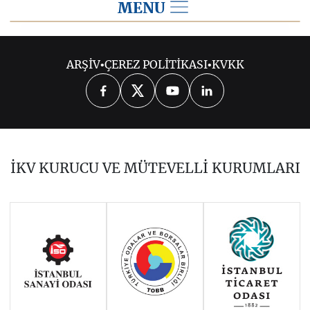
MENU
2019
ARŞİV
•
ÇEREZ POLİTİKASI
•
KVKK
2026
2025
2024
2023
2022
2021
2020
2018
2017
İKV KURUCU VE MÜTEVELLİ KURUMLARI
2016
2015
2014
Haziran 2011 - Ocak 2014