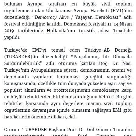
bulunan Avrupa taraftarı en büyük sivil toplum
örgütlenmesi olan Uluslararası Avrupa Hareketi (EMI)’nin
düzenlediği “
/ Yaşayan Demokrasi” adlı
Democracy Alive
festival etkinliğine katıldı. Demokrasi festivali 11-13 Nisan
2019 tarihlerinde Hollanda’nın turistik adası Texel’de
yapıldı.
Türkiye’de EMI’yi temsil eden Türkiye-AB Derneği
(TURABDER)’in düzenlediği “Parçalanmış bir Dünyada
Sürdürülebilirlik” adlı oturuma katılan Doç. Dr. Nas,
Türkiye’nin Avrupalılaşma süreci, demokrasinin önemi ve
demokratik yapıların korunması gereğini vurguladığı
konuşmasında, özellikle tüm dünyada yükselen aşırı sağ ve
popülist akımların ve otoriterleşmenin demokrasiye karşı
en büyük tehditlerden birini oluşturduğunu belirtti. Bu gibi
tehditler karşısında aynı değerlere inanan sivil toplum
örgütlerinin dayanışma içinde olmasını sağlayan EMI gibi
hareketlerin önemine dikkat çekti.
Oturum TURABDER Başkanı Prof. Dr. Gül Günver Turan’ın