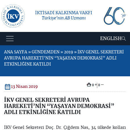
İKTİSADİ KALKINMA VAKFI
Türkiye’nin AB Uzmanı
ENGLISH
ANA SAYFA » GÜNDEMDEN » 2019 » İKV GENEL SEKRETERİ
AVRUPA HAREKETİ’NİN “YAŞAYAN DEMOKRASİ” ADLI
ETKİNLİĞİNE KATILDI
+
–
13 Nisan 2019
İKV GENEL SEKRETERİ AVRUPA
HAREKETİ’NİN “YAŞAYAN DEMOKRASİ”
ADLI ETKİNLİĞİNE KATILDI
İKV Genel Sekreteri Doç. Dr. Çiğdem Nas, 34 ülkede kolları