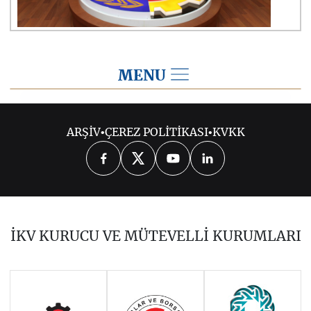
MENU
2019
ARŞİV
•
ÇEREZ POLİTİKASI
•
KVKK
2026
2025
2024
2023
2022
2021
2020
2018
2017
İKV KURUCU VE MÜTEVELLİ KURUMLARI
2016
2015
2014
Haziran 2011 - Ocak 2014