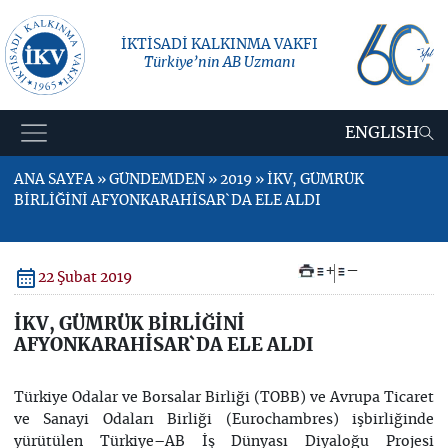
İKTİSADİ KALKINMA VAKFI
Türkiye’nin AB Uzmanı
ENGLISH
ANA SAYFA » GÜNDEMDEN » 2019 » İKV, GÜMRÜK
BİRLİĞİNİ AFYONKARAHİSAR`DA ELE ALDI
+
–
22 Şubat 2019
İKV, GÜMRÜK BİRLİĞİNİ
AFYONKARAHİSAR`DA ELE ALDI
Türkiye Odalar ve Borsalar Birliği (TOBB) ve Avrupa Ticaret
ve Sanayi Odaları Birliği (Eurochambres) işbirliğinde
yürütülen Türkiye–AB İş Dünyası Diyaloğu Projesi