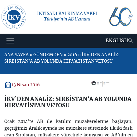
İKTİSADİ KALKINMA VAKFI
Türkiye’nin AB Uzmanı
ENGLISH
ANA SAYFA » GÜNDEMDEN » 2016 » İKV`DEN ANALİZ:
SIRBİSTAN’A AB YOLUNDA HIRVATİSTAN VETOSU
+
–
13 Nisan 2016
İKV`DEN ANALİZ: SIRBİSTAN’A AB YOLUNDA
HIRVATİSTAN VETOSU
Ocak 2014’te AB ile katılım müzakerelerine başlayan,
geçtiğimiz Aralık ayında ise müzakere sürecinde ilk iki faslı
açan Sırbistan, müzakere sürecinde komşusu ve AB’nin en