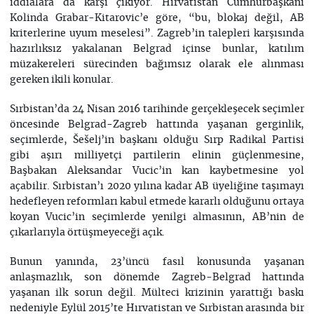
iddialara da karşı çıkıyor. Hırvatistan Cumhurbaşkanı
Kolinda Grabar-Kitarovic’e göre, “bu, blokaj değil, AB
kriterlerine uyum meselesi”. Zagreb’in talepleri karşısında
hazırlıksız yakalanan Belgrad içinse bunlar, katılım
müzakereleri sürecinden bağımsız olarak ele alınması
gereken ikili konular.
Sırbistan’da 24 Nisan 2016 tarihinde gerçekleşecek seçimler
öncesinde Belgrad-Zagreb hattında yaşanan gerginlik,
seçimlerde, Šešelj’in başkanı olduğu Sırp Radikal Partisi
gibi aşırı milliyetçi partilerin elinin güçlenmesine,
Başbakan Aleksandar Vucic’in kan kaybetmesine yol
açabilir. Sırbistan’ı 2020 yılına kadar AB üyeliğine taşımayı
hedefleyen reformları kabul etmede kararlı olduğunu ortaya
koyan Vucic’in seçimlerde yenilgi almasının, AB’nin de
çıkarlarıyla örtüşmeyeceği açık.
Bunun yanında, 23’üncü fasıl konusunda yaşanan
anlaşmazlık, son dönemde Zagreb-Belgrad hattında
yaşanan ilk sorun değil. Mülteci krizinin yarattığı baskı
nedeniyle Eylül 2015’te Hırvatistan ve Sırbistan arasında bir