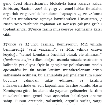
genç üyesi Hırvatistan’ın blokajıyla karşı karşıya kaldı.
Sırbistan, Haziran 2016’da yargı ve temel haklar ile adalet
özgürlük ve güvenlik konularını kapsayan 23 ve 24’üncü
fasılları müzakereye açmaya hazırlanırken Hırvatistan, 7
Nisan 2016 tarihinde toplanan AB Konseyi çalışma grubu
toplantısında, 23’üncü faslın müzakereye açılmasına karşı
çıktı.
23’üncü ve 24’üncü fasıllar, Komisyonun 2012 yılında
benimsediği “yeni yaklaşım”, ve 2014 yılında ortaya
koyduğu “temel konuların öncelikli olarak ele alınması”
(
) ilkesi doğrultusunda müzakere sürecinin
fundamentals first
kalbinde yer alıyor. Öyle ki genişleme politikasının
modus
’si bu iki faslın katılım müzakerelerinin erken
operandi
safhasında açılması, bu alanlardaki gelişmelerin tüm süreç
boyunca yakından takip edilmesi ve katılım
müzakerelerinde en son kapatılması üzerine kurulu. Hatta
Komisyona göre, bu alanlarda yaşanan gelişmeler, katılım
müzakerelerinin genel hızı açısından belirleyici öneme
sahip. Bunun ötesinde, yolsuzluk, örgütlü suçlar, yargı