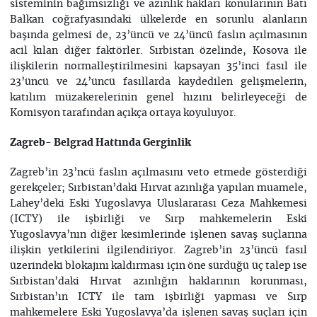
sisteminin bağımsızlığı ve azınlık hakları konularının Batı
Balkan coğrafyasındaki ülkelerde en sorunlu alanların
başında gelmesi de, 23’üncü ve 24’üncü faslın açılmasının
acil kılan diğer faktörler. Sırbistan özelinde, Kosova ile
ilişkilerin normalleştirilmesini kapsayan 35’inci fasıl ile
23’üncü ve 24’üncü fasıllarda kaydedilen gelişmelerin,
katılım müzakerelerinin genel hızını belirleyeceği de
Komisyon tarafından açıkça ortaya koyuluyor.
Zagreb- Belgrad Hattında Gerginlik
Zagreb’in 23’ncü faslın açılmasını veto etmede gösterdiği
gerekçeler; Sırbistan’daki Hırvat azınlığa yapılan muamele,
Lahey’deki Eski Yugoslavya Uluslararası Ceza Mahkemesi
(ICTY) ile işbirliği ve Sırp mahkemelerin Eski
Yugoslavya’nın diğer kesimlerinde işlenen savaş suçlarına
ilişkin yetkilerini ilgilendiriyor. Zagreb’in 23’üncü fasıl
üzerindeki blokajını kaldırması için öne sürdüğü üç talep ise
Sırbistan’daki Hırvat azınlığın haklarının korunması,
Sırbistan’ın ICTY ile tam işbirliği yapması ve Sırp
mahkemelere Eski Yugoslavya’da işlenen savaş suçları için