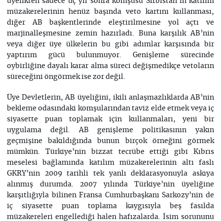
üyelikten sadece üç yıl sonra komşusu Sırbistan’ın katılım
müzakerelerinin henüz başında veto kartını kullanması,
diğer AB başkentlerinde eleştirilmesine yol açtı ve
marjinalleşmesine zemin hazırladı. Buna karşılık AB’nin
veya diğer üye ülkelerin bu gibi adımlar karşısında bir
yaptırım gücü bulunmuyor. Genişleme sürecinde
oybirliğine dayalı karar alma süreci değişmedikçe vetoların
süreceğini öngörmek ise zor değil.
Üye Devletlerin, AB üyeliğini, ikili anlaşmazlıklarda AB’nin
bekleme odasındaki komşularından taviz elde etmek veya iç
siyasette puan toplamak için kullanmaları, yeni bir
uygulama değil. AB genişleme politikasının yakın
geçmişine bakıldığında bunun birçok örneğini görmek
mümkün. Türkiye’nin bizzat tecrübe ettiği gibi Kıbrıs
meselesi bağlamında katılım müzakerelerinin altı faslı
GKRY’nin 2009 tarihli tek yanlı deklarasyonuyla askıya
alınmış durumda. 2007 yılında Türkiye’nin üyeliğine
karşıtlığıyla bilinen Fransa Cumhurbaşkanı Sarkozy’nin de
iç siyasette puan toplama kaygısıyla beş fasılda
müzakereleri engellediği halen hafızalarda. İsim sorununu