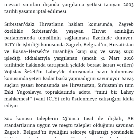
mevcut sınırları dışında yargılama yetkisi tanıyan 2003
tarihli yasanın iptal edilmesi.
Sırbistan’daki Hırvatların hakları konusunda, Zagreb
özellikle Sırbistan’da yaşayan Hırvat azınlığın
parlamentoda temsilinin sağlanması üzerinde duruyor.
ICTY ile işbirliği konusunda Zagreb, Belgrad’ın, Hırvatistan
ve Bosna-Hersek’te insanlığa karşı suç ve savaş suçu
işlediği iddialarıyla yargılanan (ancak 31 Mart 2016
tarihinde hakkında tartışmalı şekilde beraat kararı verilen)
Vojislav Šešelj’in Lahey’de duruşmada hazır bulunması
konusunda yeteri kadar baskı yapmadığını savunuyor. Savaş
suçları yasası konusunda ise Hırvatistan, Sırbistan’ın tüm
Eski Yugoslavya topraklarında adeta “mini bir Lahey
mahkemesi” (yani ICTY) rolü üstlenmeye çalıştığını iddia
ediyor.
Söz konusu taleplerin 23’üncü fasıl ile ilişkili, AB
standartlarına uygun ve meşru talepler olduğunu savunan
Zagreb, Belgrad’ın üyeliğini sekteye uğrattığı yönündeki