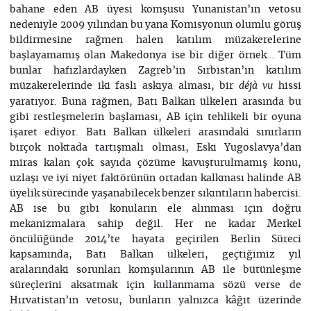
bahane eden AB üyesi komşusu Yunanistan’ın vetosu
nedeniyle 2009 yılından bu yana Komisyonun olumlu görüş
bildirmesine rağmen halen katılım müzakerelerine
başlayamamış olan Makedonya ise bir diğer örnek… Tüm
bunlar hafızlardayken Zagreb’in Sırbistan’ın katılım
müzakerelerinde iki faslı askıya alması, bir
hissi
déjà vu
yaratıyor. Buna rağmen, Batı Balkan ülkeleri arasında bu
gibi restleşmelerin başlaması, AB için tehlikeli bir oyuna
işaret ediyor. Batı Balkan ülkeleri arasındaki sınırların
birçok noktada tartışmalı olması, Eski Yugoslavya’dan
miras kalan çok sayıda çözüme kavuşturulmamış konu,
uzlaşı ve iyi niyet faktörünün ortadan kalkması halinde AB
üyelik sürecinde yaşanabilecek benzer sıkıntıların habercisi.
AB ise bu gibi konuların ele alınması için doğru
mekanizmalara sahip değil. Her ne kadar Merkel
öncülüğünde 2014’te hayata geçirilen Berlin Süreci
kapsamında, Batı Balkan ülkeleri, geçtiğimiz yıl
aralarındaki sorunları komşularının AB ile bütünleşme
süreçlerini aksatmak için kullanmama sözü verse de
Hırvatistan’ın vetosu, bunların yalnızca kâğıt üzerinde