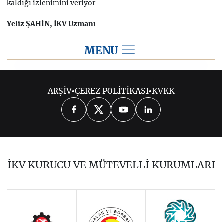
kaldığı izlenimini veriyor.
Yeliz ŞAHİN, İKV Uzmanı
MENU
2016
ARŞİV
•
ÇEREZ POLİTİKASI
•
KVKK
2026
2025
2024
2023
2022
2021
2020
2019
2018
İKV KURUCU VE MÜTEVELLİ KURUMLARI
2017
2015
2014
Haziran 2011 - Ocak 2014