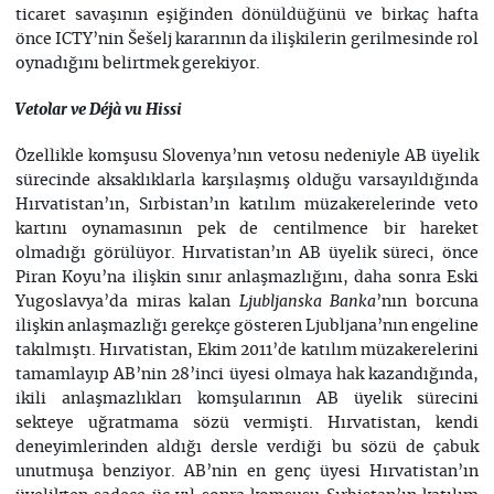
ticaret savaşının eşiğinden dönüldüğünü ve birkaç hafta
önce ICTY’nin Šešelj kararının da ilişkilerin gerilmesinde rol
oynadığını belirtmek gerekiyor.
Vetolar ve
Déjà vu
Hissi
Özellikle komşusu Slovenya’nın vetosu nedeniyle AB üyelik
sürecinde aksaklıklarla karşılaşmış olduğu varsayıldığında
Hırvatistan’ın, Sırbistan’ın katılım müzakerelerinde veto
kartını oynamasının pek de centilmence bir hareket
olmadığı görülüyor. Hırvatistan’ın AB üyelik süreci, önce
Piran Koyu’na ilişkin sınır anlaşmazlığını, daha sonra Eski
Yugoslavya’da miras kalan
’nın borcuna
Ljubljanska Banka
ilişkin anlaşmazlığı gerekçe gösteren Ljubljana’nın engeline
takılmıştı. Hırvatistan, Ekim 2011’de katılım müzakerelerini
tamamlayıp AB’nin 28’inci üyesi olmaya hak kazandığında,
ikili anlaşmazlıkları komşularının AB üyelik sürecini
sekteye uğratmama sözü vermişti. Hırvatistan, kendi
deneyimlerinden aldığı dersle verdiği bu sözü de çabuk
unutmuşa benziyor. AB’nin en genç üyesi Hırvatistan’ın