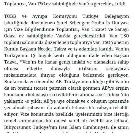
Toplantısı, Van TSO ev sahipliğinde Van’da gerçekleştirildi.
TOBB ve Avrupa Komisyonu Türkiye Delegasyon
işbirliğinde düzenlenen Yerel Schengen Grubu İş Dünyası
için Vize Bilgilendirme Toplantısı, Van Ticaret ve Sanayi
Odası ev sahipliğinde Van’da gerçekleştirildi. Van TSO
toplantı salonunda düzenlenen toplantıya Van TSO Yönetim
Kurulu Başkanı Necdet Takva ve iş adamları katıldı. Van’ın
Türkiye’nin 19. büyük kenti olduğunu ifade eden Başkan
Takva, “Van’ın bu kadar geniş imkân ve olanaklara sahip
olması elbette dünyayla irtibatını sağlayacak
mekanizmalara ihtiyaç olduğunu belirtmek gerekiyor.
Bunların da en önemlisi AB. Türkiye’nin olduğu gibi Van’ın
da en önemli ticaret partneri olarak görünen AB’ye erişim
konusunda kolaylaştırıcı tedbirlerin alınması ve Türkiye’nin
yaklaştık 50 yıldır AB’ye üye olmak ve o oluşum içerisinde
yer almak çabasını da anlamlı kılacak bir çabaya tekabül
ediyor. Vize konusunda özellikle üyelerimizin bize ilettiği
temel sorunlardan bir tanesi yerel bir özellik arz ediyor.
Biliyorsunuz Türkiye’nin İran İslam Cumhuriyeti ile sınırı