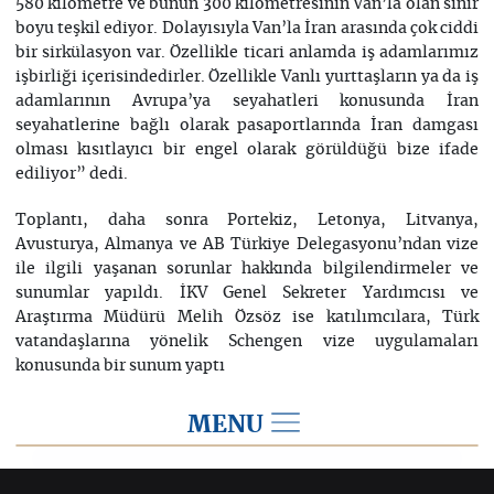
580 kilometre ve bunun 300 kilometresinin Van’la olan sınır
boyu teşkil ediyor. Dolayısıyla Van’la İran arasında çok ciddi
bir sirkülasyon var. Özellikle ticari anlamda iş adamlarımız
işbirliği içerisindedirler. Özellikle Vanlı yurttaşların ya da iş
adamlarının Avrupa’ya seyahatleri konusunda İran
seyahatlerine bağlı olarak pasaportlarında İran damgası
olması kısıtlayıcı bir engel olarak görüldüğü bize ifade
ediliyor” dedi.
Toplantı, daha sonra Portekiz, Letonya, Litvanya,
Avusturya, Almanya ve AB Türkiye Delegasyonu’ndan vize
ile ilgili yaşanan sorunlar hakkında bilgilendirmeler ve
sunumlar yapıldı. İKV Genel Sekreter Yardımcısı ve
Araştırma Müdürü Melih Özsöz ise katılımcılara, Türk
vatandaşlarına yönelik Schengen vize uygulamaları
konusunda bir sunum yaptı
MENU
2015