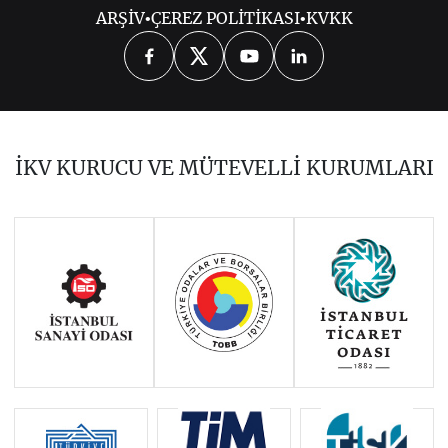
ARŞİV
•
ÇEREZ POLİTİKASI
•
KVKK
2026
2025
2024
2023
2022
2021
2020
2019
2018
İKV KURUCU VE MÜTEVELLİ KURUMLARI
2017
2016
2014
Haziran 2011 - Ocak 2014