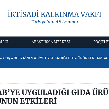
İKTİSADİ KALKINMA VAKFI
Türkiye’nin AB Uzmanı
RLİĞİ
ARAŞTIRMA MERKEZİ
PROJELE
 2015 » RUSYA’NIN AB’YE UYGULADIĞI GIDA ÜRÜNLERİ AMB
AB’YE UYGULADIĞI GIDA ÜR
NUN ETKİLERİ