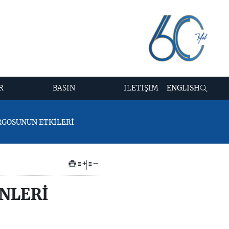
R
BASIN
İLETİŞİM
ENGLISH
ARGOSUNUN ETKİLERİ
+
–
ÜNLERİ