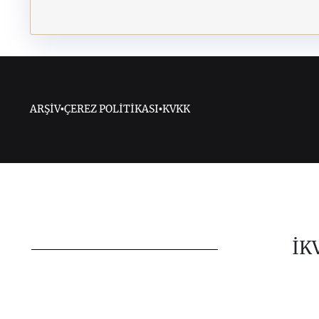
ARŞİV
•
ÇEREZ POLİTİKASI
•
KVKK
İK