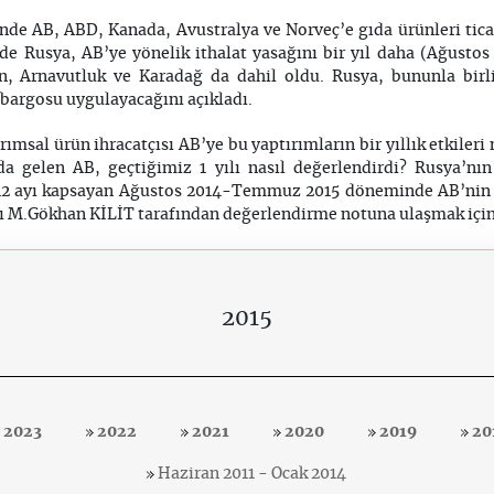
nde AB, ABD, Kanada, Avustralya ve Norveç’e gıda ürünleri ticar
 Rusya, AB’ye yönelik ithalat yasağını bir yıl daha (Ağustos 
yn, Arnavutluk ve Karadağ da dahil oldu. Rusya, bununla birl
bargosu uygulayacağını açıkladı.
ımsal ürün ihracatçısı AB’ye bu yaptırımların bir yıllık etkiler
nda gelen AB, geçtiğimiz 1 yılı nasıl değerlendirdi? Rusya’nı
n 12 ayı kapsayan Ağustos 2014-Temmuz 2015 döneminde AB’nin na
ı M.Gökhan KİLİT tarafından değerlendirme notuna ulaşmak içi
2015
2023
2022
2021
2020
2019
20
Haziran 2011 - Ocak 2014