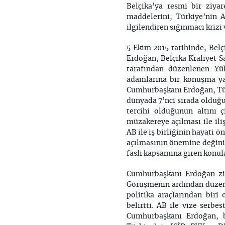
Belçika’ya resmi bir ziya
maddelerini; Türkiye’nin A
ilgilendiren sığınmacı krizi
5 Ekim 2015 tarihinde, Belç
Erdoğan, Belçika Kraliyet S
tarafından düzenlenen Yük
adamlarına bir konuşma ya
Cumhurbaşkanı Erdoğan, Tür
dünyada 7’nci sırada olduğu
tercihi olduğunun altını 
müzakereye açılması ile ili
AB ile iş birliğinin hayati 
açılmasının önemine değinir
faslı kapsamına giren konul
Cumhurbaşkanı Erdoğan ziy
Görüşmenin ardından düzenl
politika araçlarından biri
belirtti. AB ile vize serbe
Cumhurbaşkanı Erdoğan, b