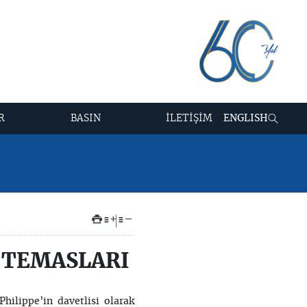
R
BASIN
İLETİŞİM
ENGLISH
+
–
 TEMASLARI
hilippe’in davetlisi olarak