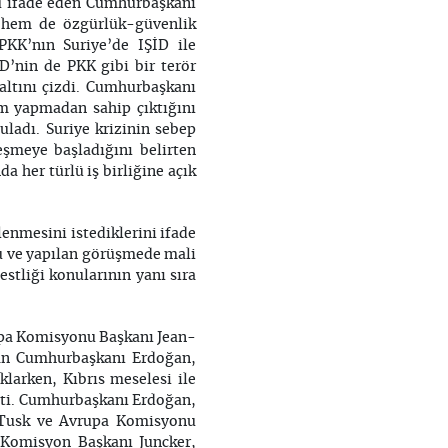
nü ifade eden Cumhurbaşkanı
, hem de özgürlük-güvenlik
PKK’nın Suriye’de IŞİD ile
D’nin de PKK gibi bir terör
altını çizdi. Cumhurbaşkanı
ım yapmadan sahip çıktığını
uladı. Suriye krizinin sebep
şmeye başladığını belirten
 her türlü iş birliğine açık
enmesini istediklerini ifade
nu ve yapılan görüşmede mali
estliği konularının yanı sıra
upa Komisyonu Başkanı Jean-
nan Cumhurbaşkanı Erdoğan,
ıklarken, Kıbrıs meselesi ile
tti. Cumhurbaşkanı Erdoğan,
 Tusk ve Avrupa Komisyonu
. Komisyon Başkanı Juncker,