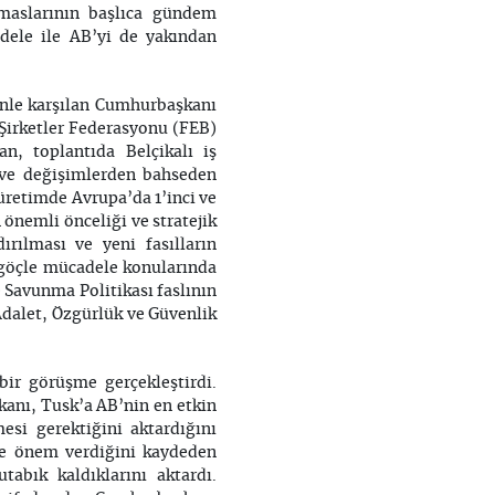
emaslarının başlıca gündem
adele ile AB’yi de yakından
renle karşılan Cumhurbaşkanı
 Şirketler Federasyonu (FEB)
n, toplantıda Belçikalı iş
 ve değişimlerden bahseden
retimde Avrupa’da 1’inci ve
önemli önceliği ve stratejik
rılması ve yeni fasılların
z göçle mücadele konularında
e Savunma Politikası faslının
Adalet, Özgürlük ve Güvenlik
ir görüşme gerçekleştirdi.
anı, Tusk’a AB’nin en etkin
esi gerektiğini aktardığını
sine önem verdiğini kaydeden
bık kaldıklarını aktardı.