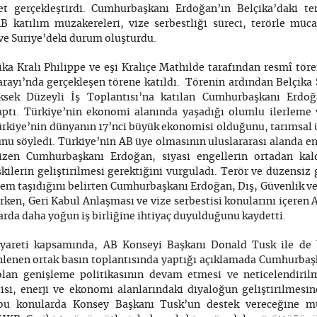
ret gerçekleştirdi. Cumhurbaşkanı Erdoğan’ın Belçika’daki t
B katılım müzakereleri, vize serbestliği süreci, terörle müc
 ve Suriye’deki durum oluşturdu.
ika Kralı Philippe ve eşi Kraliçe Mathilde tarafından resmî tö
arayı’nda gerçekleşen törene katıldı. Törenin ardından Belçika
sek Düzeyli İş Toplantısı’na katılan Cumhurbaşkanı Erdoğa
ptı. Türkiye’nin ekonomi alanında yaşadığı olumlu ilerleme
kiye’nin dünyanın 17’nci büyük ekonomisi olduğunu, tarımsal ü
nu söyledi. Türkiye’nin AB üye olmasının uluslararası alanda en 
çizen Cumhurbaşkanı Erdoğan, siyasi engellerin ortadan kaldı
şkilerin geliştirilmesi gerektiğini vurguladı. Terör ve düzensi
önem taşıdığını belirten Cumhurbaşkanı Erdoğan, Dış, Güvenlik v
ken, Geri Kabul Anlaşması ve vize serbestisi konularını içeren 
arda daha yoğun iş birliğine ihtiyaç duyulduğunu kaydetti.
areti kapsamında, AB Konseyi Başkanı Donald Tusk ile de b
enen ortak basın toplantısında yaptığı açıklamada Cumhurbaşk
 olan genişleme politikasının devam etmesi ve neticelendirilm
stisi, enerji ve ekonomi alanlarındaki diyaloğun geliştirilme
u konularda Konsey Başkanı Tusk’un destek vereceğine muta