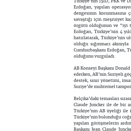
Türkiye’nin IŞİD, PKK ve D
Erdoğan, yapılan operasyo
dengesinin korunmasına ça
savaştığı için meşruiyet k
örgütü olduğunun ve “iyi t
Erdoğan, Türkiye’nin 4 yıl
hatırlatarak, Türkiye’nin u
olduğu sığınmacı akınıyla
Cumhurbaşkanı Erdoğan, Türk
olduğunu vurguladı.
AB Konseyi Başkanı Donald T
ederken, AB’nin Suriyeli gö
destek, sınır yönetimi, insa
Suriye’de muhtemel tampon 
Belçika’daki temasları sır
Claude Juncker ile de bir
Türkiye’nin AB üyeliği ile i
Türkiye’nin bulunduğu coğr
yapılan görüşmelerin ard
Başkanı Jean Claude Juncke