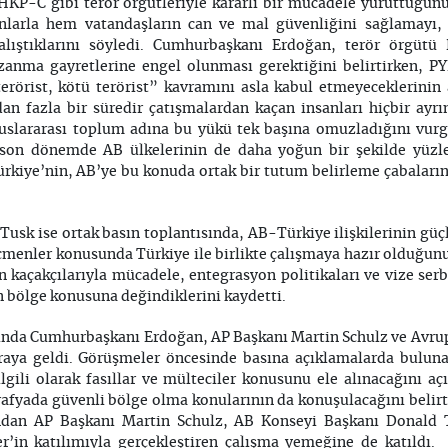
HKP-C gibi terör örgütleriyle kararlı bir mücadele yürüttüğü
nlarla hem vatandaşların can ve mal güvenliğini sağlamayı
lıştıklarını söyledi. Cumhurbaşkanı Erdoğan, terör örgütü 
azanma gayretlerine engel olunması gerektiğini belirtirken, PY
erörist, kötü terörist” kavramını asla kabul etmeyeceklerinin 
dan fazla bir süredir çatışmalardan kaçan insanları hiçbir ayr
luslararası toplum adına bu yükü tek başına omuzladığını vurg
 son dönemde AB ülkelerinin de daha yoğun bir şekilde yüzle
iye’nin, AB’ye bu konuda ortak bir tutum belirleme çabalarında
usk ise ortak basın toplantısında, AB-Türkiye ilişkilerinin güçl
çmenler konusunda Türkiye ile birlikte çalışmaya hazır olduğu
n kaçakçılarıyla mücadele, entegrasyon politikaları ve vize serb
bölge konusuna değindiklerini kaydetti.
asında Cumhurbaşkanı Erdoğan, AP Başkanı Martin Schulz ve Avr
 araya geldi. Görüşmeler öncesinde basına açıklamalarda bulu
lgili olarak fasıllar ve mülteciler konusunu ele alınacağını aç
afyada güvenli bölge olma konularının da konuşulacağını belir
ından AP Başkanı Martin Schulz, AB Konseyi Başkanı Donald
r’in katılımıyla gerçekleştiren çalışma yemeğine de katıldı