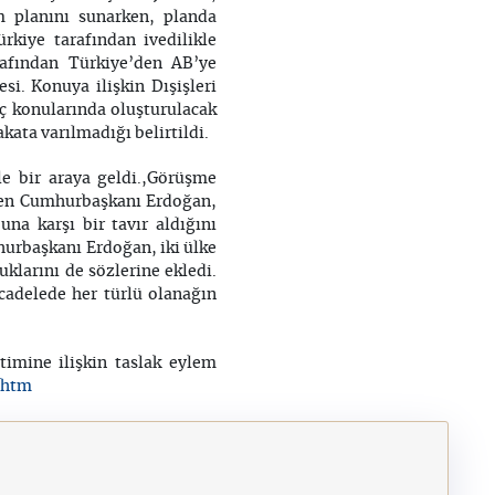
m planını sunarken, planda
rkiye tarafından ivedilikle
afından Türkiye’den AB’ye
i. Konuya ilişkin Dışişleri
öç konularında oluşturulacak
ata varılmadığı belirtildi.
e bir araya geldi.,Görüşme
tiren Cumhurbaşkanı Erdoğan,
na karşı bir tavır aldığını
hurbaşkanı Erdoğan, iki ülke
uklarını de sözlerine ekledi.
cadelede her türlü olanağın
imine ilişkin taslak eylem
.htm