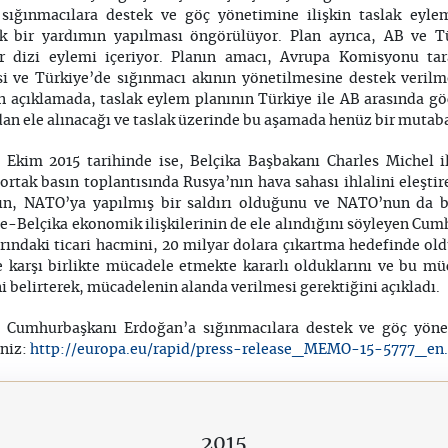
ığınmacılara destek ve göç yönetimine ilişkin taslak eyle
k bir yardımın yapılması öngörülüyor. Plan ayrıca, AB ve Tü
r dizi eylemi içeriyor. Planın amacı, Avrupa Komisyonu tar
 ve Türkiye’de sığınmacı akının yönetilmesine destek verilmes
n açıklamada, taslak eylem planının Türkiye ile AB arasında g
an ele alınacağı ve taslak üzerinde bu aşamada henüz bir mutabak
Ekim 2015 tarihinde ise, Belçika Başbakanı Charles Michel il
 ortak basın toplantısında Rusya’nın hava sahası ihlalini eleş
nın, NATO’ya yapılmış bir saldırı olduğunu ve NATO’nun da bu
e-Belçika ekonomik ilişkilerinin de ele alındığını söyleyen Cum
rındaki ticari hacmini, 20 milyar dolara çıkartma hedefinde old
e karşı birlikte mücadele etmekte kararlı olduklarını ve bu mü
i belirterek, mücadelenin alanda verilmesi gerektiğini açıkladı.
 Cumhurbaşkanı Erdoğan’a sığınmacılara destek ve göç yönet
http://europa.eu/rapid/press-release_MEMO-15-5777_en
iniz:
2015