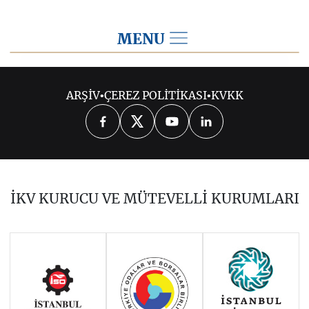
MENU
2014
ARŞİV
•
ÇEREZ POLİTİKASI
•
KVKK
2026
2025
2024
2023
2022
2021
2020
2019
2018
İKV KURUCU VE MÜTEVELLİ KURUMLARI
2017
2016
2015
Haziran 2011 - Ocak 2014