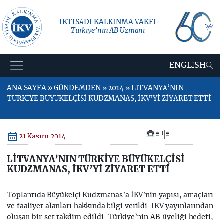
İKTİSADİ KALKINMA VAKFI
Türkiye’nin AB Uzmanı
ENGLISH
ANA SAYFA » GÜNDEMDEN » 2014 » LİTVANYA’NIN
TÜRKİYE BÜYÜKELÇİSİ KUDZMANAS, İKV’Yİ ZİYARET ETTİ
+
–
21 Kasım 2014
LİTVANYA’NIN TÜRKİYE BÜYÜKELÇİSİ
KUDZMANAS, İKV’Yİ ZİYARET ETTİ
Toplantıda Büyükelçi Kudzmanas’a İKV’nin yapısı, amaçları
ve faaliyet alanları hakkında bilgi verildi. İKV yayınlarından
oluşan bir set takdim edildi. Türkiye’nin AB üyeliği hedefi,