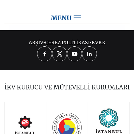
MENU
2017
ARŞİV
•
ÇEREZ POLİTİKASI
•
KVKK
2026
2025
2024
2023
2022
2021
2020
2019
2018
İKV KURUCU VE MÜTEVELLİ KURUMLARI
2016
2015
2014
Haziran 2011 - Ocak 2014