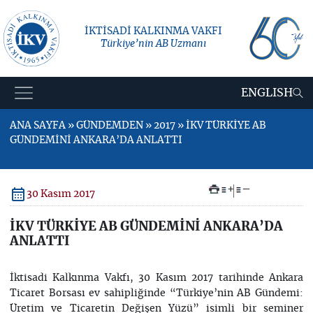
İKTİSADİ KALKINMA VAKFI
Türkiye’nin AB Uzmanı
ENGLISH
ANA SAYFA » GÜNDEMDEN » 2017 » İKV TÜRKİYE AB
GÜNDEMİNİ ANKARA’DA ANLATTI
+
–
30 Kasım 2017
İKV TÜRKİYE AB GÜNDEMİNİ ANKARA’DA
ANLATTI
İktisadi Kalkınma Vakfı, 30 Kasım 2017 tarihinde Ankara
Ticaret Borsası ev sahipliğinde “Türkiye’nin AB Gündemi:
Üretim ve Ticaretin Değişen Yüzü” isimli bir seminer