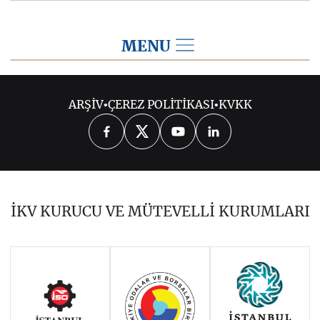
MENU
2017
ARŞİV
•
ÇEREZ POLİTİKASI
•
KVKK
2026
2025
2024
2023
2022
2021
2020
2019
2018
İKV KURUCU VE MÜTEVELLİ KURUMLARI
2016
2015
2014
Haziran 2011 - Ocak 2014