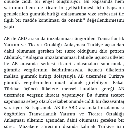
önünde ciddi bir engel oluşturuyor. Bu kapsamda hem
yatırımın hem de ticaretin geliştirilmesi için kapsamı
genişletilen gümrük birliği anlaşmasına vize serbestisi ile
ilgili bir madde konulması da önemli” değerlendirmesini
yaptı.
AB ile ABD arasında imzalanması öngörülen Transatlantik
Yatırım ve Ticaret Ortaklığı Anlaşması Türkiye açısından
dahil olunması gereken bir süreç olduğunu dile getiren
Akdurak, “Anlaşma imzalanmaması halinde üçüncü ülkeler
ile AB arasında serbest ticaret anlaşmaları sonucunda,
gümrük vergilerinin kaldırılmasıyla, üçüncü ülkelerin
malları gümrük birliği dolayısıyla AB üzerinden Türkiye
gümrük vergilerinden muaf olarak girebiliyor. Fakat
Türkiye üçüncü ülkelere menşei kuralları gereği AB
üzerinden vergisiz ihracat yapamıyor. Bu durum ticaret
sapmasına sebep olarak rekabet önünde ciddi bir dezavantaj
yaratıyor. Bu kapsamda AB ile ABD arasında imzalanması
öngörülen Transatlantik Yatırım ve Ticaret Ortaklığı
Anlaşması ülkemiz açısından dahil olunması gereken bir
süreç. Müzakere sürecinin dışında kalmak Türkiye için