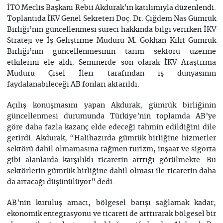
İTO Meclis Başkanı Rebii Akdurak’ın katılımıyla düzenlendi.
Toplantıda İKV Genel Sekreteri Doç. Dr. Çiğdem Nas Gümrük
Birliği’nin güncellenmesi süreci hakkında bilgi verirken İKV
Strateji ve İş Geliştirme Müdürü M. Gökhan Kilit Gümrük
Birliği’nin güncellenmesinin tarım sektörü üzerine
etkilerini ele aldı. Seminerde son olarak İKV Araştırma
Müdürü Çisel İleri tarafından iş dünyasının
faydalanabileceği AB fonları aktarıldı.
Açılış konuşmasını yapan Akdurak, gümrük birliğinin
güncellenmesi durumunda Türkiye’nin toplamda AB’ye
göre daha fazla kazanç elde edeceği tahmin edildiğini dile
getirdi. Akdurak, “Halihazırda gümrük birliğine hizmetler
sektörü dahil olmamasına rağmen turizm, inşaat ve sigorta
gibi alanlarda karşılıklı ticaretin arttığı görülmekte. Bu
sektörlerin gümrük birliğine dahil olması ile ticaretin daha
da artacağı düşünülüyor” dedi.
AB’nin kuruluş amacı, bölgesel barışı sağlamak kadar,
ekonomik entegrasyonu ve ticareti de arttırarak bölgesel bir