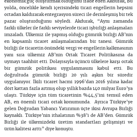
ekonomik güç oluşturmak olduğunu ifade eden Akdurak, Bu
yolda, öncelikle kendi içerisindeki ticari engellerin hepsini
ortadan kaldırarak entegrasyon süreci ile derinleşmiş bir tek
pazar oluşturduğunu söyledi. Akdurak, “Aynı zamanda
farklı ülkeler ile farklı seviyelerde ticari işbirliği anlaşmaları
imzaladı. Ülkemiz ile yapmış olduğu gümrük birliği AB’nin
en kapsamlı ticaret anlaşmalarından bir tanesi. Gümrük
birliği ile ticaretin önündeki vergi ve engellerin kalkmasının
yanı sıra ülkemiz AB’nin Ortak Ticaret Politikasına da
uymayı taahhüt etti. Dolayısıyla üçüncü ülkelere karşı ortak
bir gümrük politikası uygulanmasını kabul etti. Bu
doğrultuda gümrük birliği 20 yılı aşkın bir süredir
uygulanıyor. İkili ticaret hacmi 1996'dan 2016 yılına kadar
dört kattan fazla artmış olup yıllık bazda 140 milyar Euro’ya
ulaştı. Türkiye için tüm ticaretinin %44,5'ini temsil eden
AB, en önemli ticari ortak konumunda. Ayrıca Türkiye'ye
gelen Doğrudan Yabancı Yatırımın üçte ikisi Avrupa Birliği
kaynaklı. Türkiye’nin ithalatının %38’i de AB’den. Gümrük
Birliği ile ülkemizdeki üretim standartları gelişmişti ve
ürün kalitesi arttı” diye konuştu.