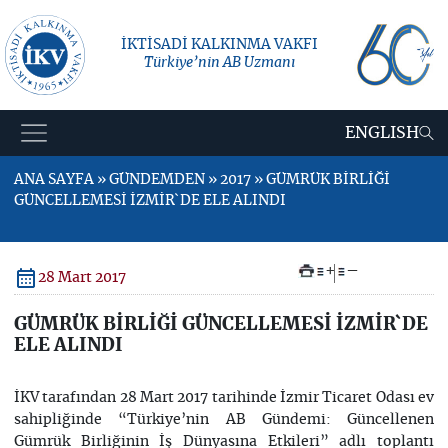
İKTİSADİ KALKINMA VAKFI
Türkiye’nin AB Uzmanı
ENGLISH
ANA SAYFA » GÜNDEMDEN » 2017 » GÜMRÜK BİRLİĞİ
GÜNCELLEMESİ İZMİR`DE ELE ALINDI
+
–
28 Mart 2017
GÜMRÜK BİRLİĞİ GÜNCELLEMESİ İZMİR`DE
ELE ALINDI
İKV tarafından 28 Mart 2017 tarihinde İzmir Ticaret Odası ev
sahipliğinde “Türkiye’nin AB Gündemi: Güncellenen
Gümrük Birliğinin İş Dünyasına Etkileri” adlı toplantı