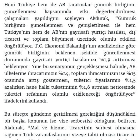
Hem Türkiye hem de AB tarafından gümrük birliğinin
güncellenmesi kapsamında etki değerlendirilmesi
çalışmaları yapıldığını söyleyen Akdurak, “Gümrük
birliğinin güncellenmesi ve genişletilmesi ile hem
Türkiye’nin hem de AB’nin gayrisafi yurtiçi hasılası, dış
ticareti ve toplam büyümesi üzerinde olumlu etkileri
öngörülüyor. T.C. Ekonomi Bakanlığı’nın analizlerine göre
gümrük birliğinin beklenen şekilde güncellenmesi
durumunda gayrisafi yurtiçi hasılamızı %1,9 arttırması
bekleniyor. Yine bu senaryonun gerçekleşmesi halinde, AB
ülkelerine ihracatımızın %24, toplam ihracatımızın ise %15
oranında artış göstermesi, tüketici fiyatlarının %1,5
azalırken hane halkı tüketiminin %1,6 artması neticesinde
tüketici refahının olumlu etkileneceği öngörülüyor”
ifadelerini kullandı.
Bu süreçte gündeme getirilmesi gerektiğini düşündükleri
bir başka konunun ise vize serbestisi olduğunu belirten
Akdurak, “Mal ve hizmet ticaretinin serbest olmasına
rağmen Türk vatandaşlarının vizeye tabii olması ticaretin