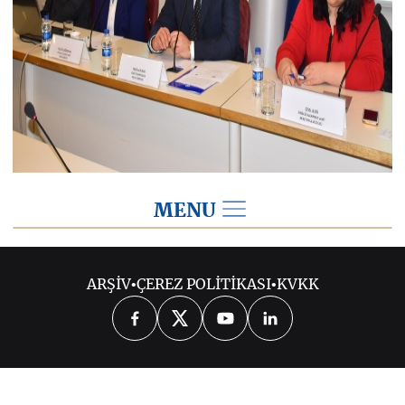
MENU
2017
ARŞİV
•
ÇEREZ POLİTİKASI
•
KVKK
2026
2025
2024
2023
2022
2021
2020
2019
2018