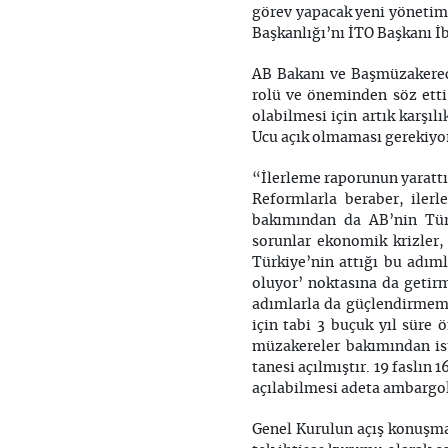
görev yapacak yeni yönetim 
Başkanlığı’nı İTO Başkanı İ
AB Bakanı ve Başmüzakerec
rolü ve öneminden söz etti
olabilmesi için artık karşıl
Ucu açık olmaması gerekiyor
“İlerleme raporunun yarattı
Reformlarla beraber, iler
bakımından da AB’nin Türk
sorunlar ekonomik krizler,
Türkiye’nin attığı bu adıml
oluyor’ noktasına da getirm
adımlarla da güçlendirmemiz
için tabi 3 buçuk yıl süre 
müzakereler bakımından is
tanesi açılmıştır. 19 faslın
açılabilmesi adeta ambargol
Genel Kurulun açış konuşma