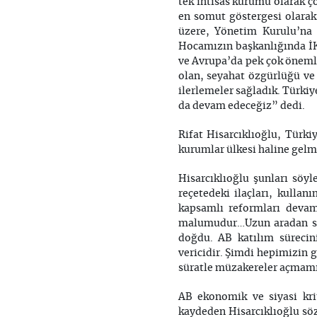
tek ihtisas kurumu olarak ç
en somut göstergesi olarak
üzere, Yönetim Kurulu’na 
Hocamızın başkanlığında İK
ve Avrupa’da pek çok önemli 
olan, seyahat özgürlüğü ve 
ilerlemeler sağladık. Türkiy
da devam edeceğiz” dedi.
Rifat Hisarcıklıoğlu, Türk
kurumlar ülkesi haline gelm
Hisarcıklıoğlu şunları söy
reçetedeki ilaçları, kulla
kapsamlı reformları devam 
malumudur…Uzun aradan sonr
doğdu. AB katılım sürecin
vericidir. Şimdi hepimizin 
süratle müzakereler açmamı
AB ekonomik ve siyasi krit
kaydeden Hisarcıklıoğlu sö