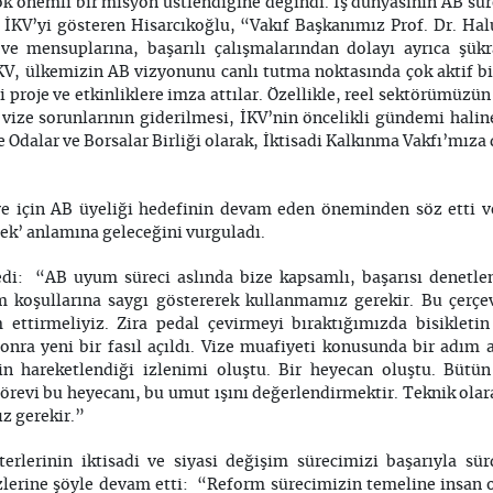
ok önemli bir misyon üstlendiğine değindi. İş dünyasının AB süre
 İKV’yi gösteren Hisarcıkoğlu, “Vakıf Başkanımız Prof. Dr. Ha
ve mensuplarına, başarılı çalışmalarından dolayı ayrıca şük
V, ülkemizin AB vizyonunu canlı tutma noktasında çok aktif b
proje ve etkinliklere imza attılar. Özellikle, reel sektörümüzü
vize sorunlarının giderilmesi, İKV’nin öncelikli gündemi hali
e Odalar ve Borsalar Birliği olarak, İktisadi Kalkınma Vakfı’mı
iye için AB üyeliği hedefinin devam eden öneminden söz etti ve
ek’ anlamına geleceğini vurguladı.
ledi: “AB uyum süreci aslında bize kapsamlı, başarısı denetle
nım koşullarına saygı göstererek kullanmamız gerekir. Bu çerçe
ettirmeliyiz. Zira pedal çevirmeyi bıraktığımızda bisikleti
a yeni bir fasıl açıldı. Vize muafiyeti konusunda bir adım at
in hareketlendiği izlenimi oluştu. Bir heyecan oluştu. Büt
görevi bu heyecanı, bu umut ışını değerlendirmektir. Teknik olar
z gerekir.”
erlerinin iktisadi ve siyasi değişim sürecimizi başarıyla s
zlerine şöyle devam etti: “Reform sürecimizin temeline insan 