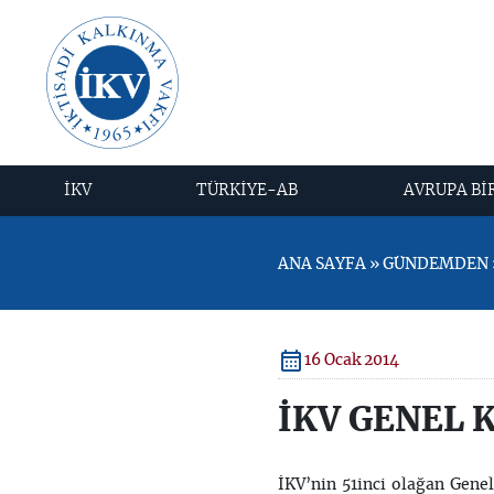
İKV
TÜRKİYE-AB
AVRUPA Bİ
ANA SAYFA » GÜNDEMDEN »
16 Ocak 2014
İKV GENEL 
İKV’nin 51inci olağan Gene