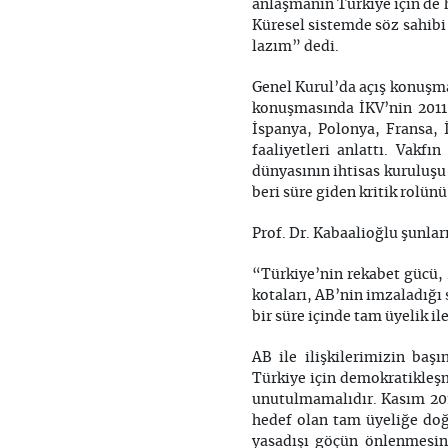
anlaşmanın Türkiye için de
Küresel sistemde söz sahibi
lazım” dedi.
Genel Kurul’da açış konuşma
konuşmasında İKV’nin 2011 y
İspanya, Polonya, Fransa, 
faaliyetleri anlattı. Vakfı
dünyasının ihtisas kuruluşu
beri süre giden kritik rolünü
Prof. Dr. Kabaalioğlu şunları
“Türkiye’nin rekabet gücü, 
kotaları, AB’nin imzaladığı 
bir süre içinde tam üyelik 
AB ile ilişkilerimizin ba
Türkiye için demokratikleş
unutulmamalıdır. Kasım 2013
hedef olan tam üyeliğe doğr
yasadışı göçün önlenmesine