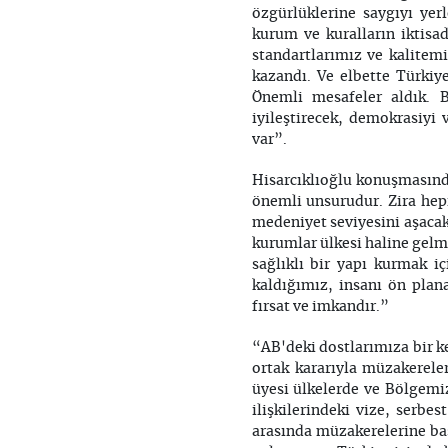
özgürlüklerine saygıyı yer
kurum ve kuralların iktisa
standartlarımız ve kalitem
kazandı. Ve elbette Türkiy
Önemli mesafeler aldık. 
iyileştirecek, demokrasiyi
var”.
Hisarcıklıoğlu konuşmasında
önemli unsurudur. Zira hepi
medeniyet seviyesini aşacak
kurumlar ülkesi haline gelme
sağlıklı bir yapı kurmak 
kaldığımız, insanı ön plana
fırsat ve imkandır.”
“AB'deki dostlarımıza bir k
ortak kararıyla müzakereler
üyesi ülkelerde ve Bölgemiz
ilişkilerindeki vize, serbe
arasında müzakerelerine baş