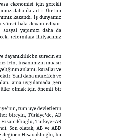
yasa ekonomisi için gerekli
cümüz daha da arttı. Üretim
anımız kazandı. İş dünyamız
m süreci hala devam ediyor.
e sosyal yapımızı daha da
cek, reformlara ihtiyacımız
e dayanıklılık bu sürecin en
mız için, insanımızın muasır
eliğinin anlamı, kurallar ve
mektir. Yani daha müreffeh ve
 olan, ama uygulamada geri
r ülke olmak için önemli bir
iye’nin, tüm üye devletlerin
 her bireyin, Türkiye'de, AB
n Hisarcıklıoğlu, Türkiye-AB
ğindi. Son olarak, AB ve ABD
e değinen Hisarcıklıoğlu, bu