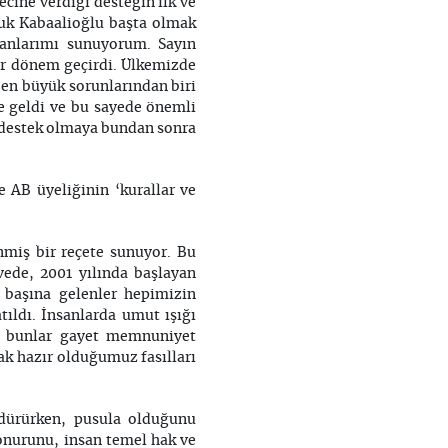
cine verdiği desteğin ilk ve
luk Kabaalioğlu başta olmak
ranlarımı sunuyorum. Sayın
ir dönem geçirdi. Ülkemizde
n en büyük sorunlarından biri
ne geldi ve bu sayede önemli
za destek olmaya bundan sonra
 AB üyeliğinin ‘kurallar ve
nmiş bir reçete sunuyor. Bu
vede, 2001 yılında başlayan
n başına gelenler hepimizin
ıldı. İnsanlarda umut ışığı
ün bunlar gayet memnuniyet
ak hazır olduğumuz fasılları
ürdürürken, pusula olduğunu
onurunu, insan temel hak ve