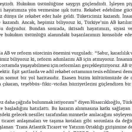
leştirdi. Hukukun üstünlüğüne saygıyı güçlendirdi. İşleyen pi
di hayatımıza yön vermesine ışık tuttu. Rekabet edebilme gü
iz dünya ile rekabet eder hale geldi. Tüketicimiz kazandı. İns
e kazandı. Ancak, hepimiz biliyoruz ki, Türkiye'nin AB katılı
Bu doğrudur. Bundan sonrada, iktisadi hayatımızı, siyasi v
 ve hukukun üstünlüğü alanındaki başarılarımızı konsolide ede
 AB ve reform sürecinin önemini vurguladı: “Sabır, kararlılık v
miz biliyoruz ki, reform adımlarını AB için atmıyoruz. İnsanı
 ortamda yaşayabilmesi için reformları gerçekleştiriyoruz. AB üy
ktir. Eşit şartlarda ve adil rekabet ortamının tesis edilmesi de
için somut bir yol haritasıdır. Esasen bizim kültürümüzde de
 çıkaran, teşebbüs-fikir-vicdan hürriyetlerini güçlendiren bi
ez daha çağrıda bulunmak istiyorum” diyen Hisarcıklıoğlu, Türk
e başladığını hatırlattı. Bu kararın alınmasına katkı sağlayan
deki gelecek nesiller tarafından minnetle anılacağını söyleye
st ticaret anlaşmaları ve taşıma kotaları gibi sorunlara da de
lanan Trans Atlantik Ticaret ve Yatırım Ortaklığı girişimine d