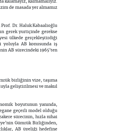
da kalamayız, kalmamalıyız.
 bizim de masada yer almamız
 Prof. Dr. Haluk Kabaalioğlu
fın gerek yurtiçinde gerekse
esi ülkede gerçekleştirdiği
leri yoluyla AB konusunda iş
’nin AB sürecindeki 1965’ten
mrük birliğinin vize, taşıma
luyla geliştirilmesi ve makul
konomik boyutunun yanında,
yegane geçerli model olduğu
akere sürecinin, hızla nihai
kiye’nin Gümrük Birliğinden,
lıklar, AB üyeliği hedefine