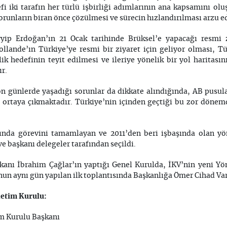
fi iki tarafın her türlü işbirliği adımlarının ana kapsamını o
runların biran önce çözülmesi ve sürecin hızlandırılması arzu ed
ip Erdoğan’ın 21 Ocak tarihinde Brüksel’e yapacağı resmi 
lande’ın Türkiye’ye resmi bir ziyaret için geliyor olması, Tü
k hedefinin teyit edilmesi ve ileriye yönelik bir yol haritasın
r.
on günlerde yaşadığı sorunlar da dikkate alındığında, AB pusul
 ortaya çıkmaktadır. Türkiye’nin içinden geçtiği bu zor dönem
ında görevini tamamlayan ve 2011’den beri işbaşında olan yön
e başkanı delegeler tarafından seçildi.
kanı İbrahim Çağlar’ın yaptığı Genel Kurulda, İKV’nin yeni Yö
nun aynı gün yapılan ilk toplantısında Başkanlığa Ömer Cihad Var
etim Kurulu:
dan -Yönetim Kurulu Başkanı