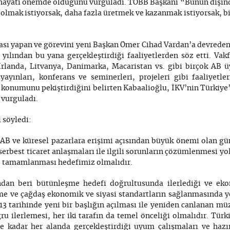
 hayati önemde olduğunu vurguladı. TOBB Başkanı “Bunun dışın
 olmak istiyorsak, daha fazla üretmek ve kazanmak istiyorsak,
sı yapan ve görevini yeni Başkan Ömer Cihad Vardan’a devreden
ılından bu yana gerçekleştirdiği faaliyetlerden söz etti. Vak
İrlanda, Litvanya, Danimarka, Macaristan vs. gibi birçok AB üy
n yayınları, konferans ve seminerleri, projeleri gibi faaliyet
 konumunu pekiştirdiğini belirten Kabaalioğlu, İKV’nin Türkiye
 vurguladı.
 söyledi:
AB ve küresel pazarlara erişimi açısından büyük önemi olan gü
serbest ticaret anlaşmaları ile ilgili sorunların çözümlenmesi yo
ile tamamlanması hedefimiz olmalıdır.
şından beri bütünleşme hedefi doğrultusunda ilerlediği ve e
me ve çağdaş ekonomik ve siyasi standartların sağlanmasında 
 tarihinde yeni bir başlığın açılması ile yeniden canlanan müz
u ilerlemesi, her iki tarafın da temel önceliği olmalıdır. Tür
 kadar her alanda gerçekleştirdiği uyum çalışmaları ve hazır