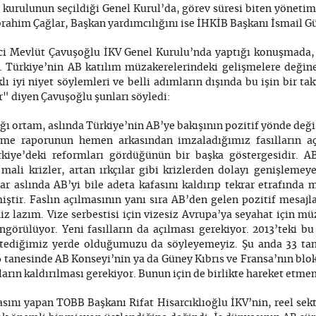
kurulunun seçildiği Genel Kurul’da, görev süresi biten yönetim 
brahim Çağlar, Başkan yardımcılığını ise İHKİB Başkanı İsmail Gü
i Mevlüt Çavuşoğlu İKV Genel Kurulu’nda yaptığı konuşmada, 
. Türkiye’nin AB katılım müzakerelerindeki gelişmelere değine
ıklı iyi niyet söylemleri ve belli adımların dışında bu işin bir 
" diyen Çavuşoğlu şunları söyledi:
ğı ortam, aslında Türkiye’nin AB’ye bakışının pozitif yönde deği
leme raporunun hemen arkasından imzaladığımız fasılların aç
iye’deki reformları gördüğünün bir başka göstergesidir. AB
 mali krizler, artan ırkçılar gibi krizlerden dolayı genişlem
ar aslında AB’yi bile adeta kafasını kaldırıp tekrar etrafında
iştir. Faslın açılmasının yanı sıra AB’den gelen pozitif mesa
 lazım. Vize serbestisi için vizesiz Avrupa’ya seyahat için m
öngörülüyor. Yeni fasılların da açılması gerekiyor. 2013’teki
tediğimiz yerde olduğumuzu da söyleyemeyiz. Şu anda 33 tane
 16 tanesinde AB Konseyi’nin ya da Güney Kıbrıs ve Fransa’nın blo
arın kaldırılması gerekiyor. Bunun için de birlikte hareket etme
sını yapan TOBB Başkanı Rifat Hisarcıklıoğlu İKV’nin, reel se