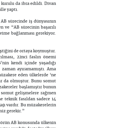
kurulu da ibra edildi. Divan
lle yaptı.
AB sürecinde iş dünyasının
n ve “AB sürecinin başarılı
takvime bağlanması gerekiyor.
ştiğini de ortaya koymuştur.
ılması, 22nci faslın önemi
’nin kendi içinde yaşadığı
eye zaman ayıramamıştı. Ama
 müzakere eden ülkelerde ‘ne
jlar da olmuştur. Bunu somut
üzakereler başlamıştır bunun
 bu somut gelişmelere rağmen
 teknik fasıldan sadece 14
kajı vardır. Bu müzakerelerin
miz gerekir.”
ktörün AB konusunda ülkenin