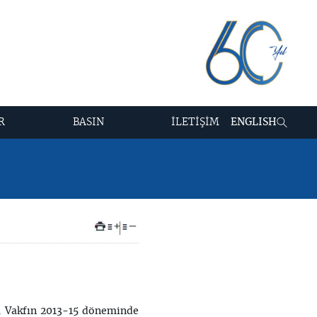
R
BASIN
İLETİŞİM
ENGLISH
+
–
ı. Vakfın 2013-15 döneminde