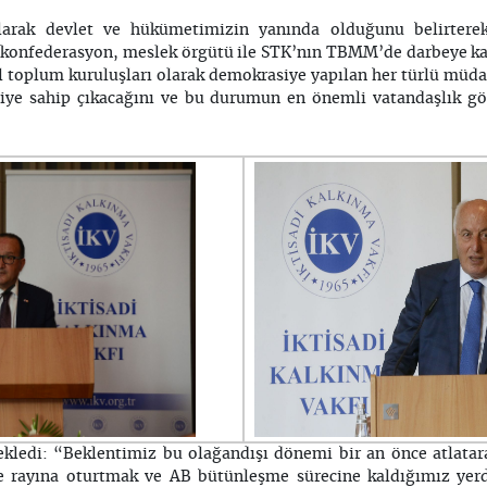
larak devlet ve hükümetimizin yanında olduğunu belirter
konfederasyon, meslek örgütü ile STK’nın TBMM’de darbeye karş
ivil toplum kuruluşları olarak demokrasiye yapılan her türlü mü
iye sahip çıkacağını ve bu durumun en önemli vatandaşlık gö
ekledi: “Beklentimiz bu olağandışı dönemi bir an önce atlata
ile rayına oturtmak ve AB bütünleşme sürecine kaldığımız yer