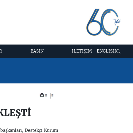
R
BASIN
İLETİŞİM
ENGLISH
+
–
KLEŞTİ
başkanları, Destekçi Kurum