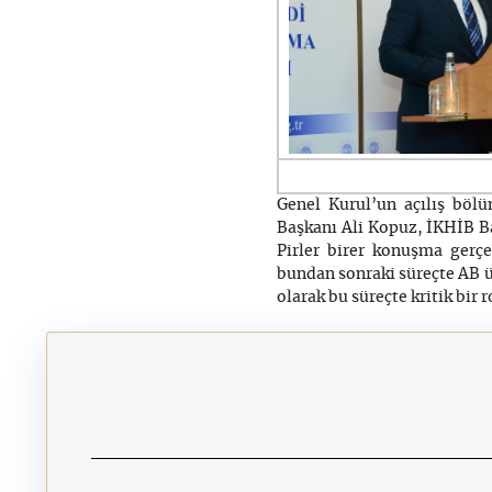
Genel Kurul’un açılış böl
Başkanı Ali Kopuz, İKHİB Ba
Pirler birer konuşma gerçek
bundan sonraki süreçte AB ü
olarak bu süreçte kritik bir r