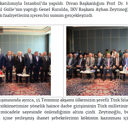
 katılımıyla İstanbul’da yapıldı. Divan Başkanlığını Prof. Dr
ail Gülle’nin yaptığı Genel Kurulda, İKV Başkanı Ayhan Zeyt
n faaliyetlerini içeren bir sunum gerçekleştirdi.
şmasında ayrıca, 15 Temmuz akşamı ülkemizin şerefli Türk Silahl
 hükümetimize yönelik haince darbe girişiminin Türk milletini
mücadele sayesinde önlendiğinin altını çizdi. Zeytinoğlu, bu
 içine yerleşmiş ihanet şebekelerinin kökünün kazınması içi