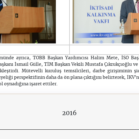
ümünde ayrıca, TOBB Başkan Yardımcısı Halim Mete, İSO Baş
şkanı İsmail Gülle, TİM Başkan Vekili Mustafa Çıkrukçıoğlu ve
leştirdi. Mütevelli kuruluş temsilcileri, darbe girişiminin ş
yeliği perspektifinin daha da ön plana çıktığını belirterek, İKV
ol oynadığına işaret ettiler.
2016