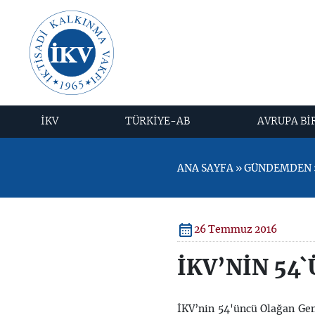
İKV
TÜRKİYE-AB
AVRUPA Bİ
ANA SAYFA » GÜNDEMDEN »
26 Temmuz 2016
İKV’NİN 54
İKV’nin 54'üncü Olağan Ge