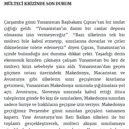
MÜLTECİ KRİZİNDE SON DURUM
Çarşamba günü Yunanistan Başbakanı Çipras’tan bir imdat
çığlığı geldi: “Yunanistan’ın daimi bir canlar deposu
olmasına izin vermeyeceğiz”. “Bazı ülkelerin tek bir
mülteci bile kabul etmeyip, sınırlarına duvarlar ve çitler
dikmelerine tolere edemeyiz” diyen Çipras, Yunanistan’ın
içinde bulunduğu zor duruma dikkat çekti. Yaşadığı derin
ekonomik krizden çıkmaya çalışan Yunanistan bu kez de
mülteci krizi sebebiyle yara aldı. Yunanistan’dan geçen
göçmen rotası üzerindeki Makedonya, Macaristan ve
Avusturya gibi ülkelerin sınır geçişlerine kısıtlama
getirmesi, Yunanistan Makedonya sınırında yığılmalara yol
açtı. Avusturya, Slovenya sınırında kabul ettiği iltica
taleplerini günde 80 kişi ile sınırlarken, Makedonya sınırdan
sadece Suriye ve Iraklıların geçişine izin veriyor. Makedonya
geçtiğimiz Perşembe günü sınırdan geçişleri tamamen
kapattı. Yine Avusturya’nın Batı Balkan ülkeleri ile bir
toplantı gerçekleştirerek, mülteci akışını sınırlamaya