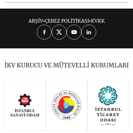
2026
ARŞİV
•
ÇEREZ POLİTİKASI
•
KVKK
2025
2024
2023
2022
2021
2020
2019
2018
2017
İKV KURUCU VE MÜTEVELLİ KURUMLARI
2016
2015
2014
Haziran 2011 - Ocak 2014