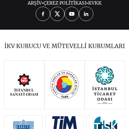
ARŞİV
•
ÇEREZ POLİTİKASI
•
KVKK
2025
2024
2023
2022
2021
2020
2019
2018
2017
İKV KURUCU VE MÜTEVELLİ KURUMLARI
2016
2015
2014
Haziran 2011 - Ocak 2014