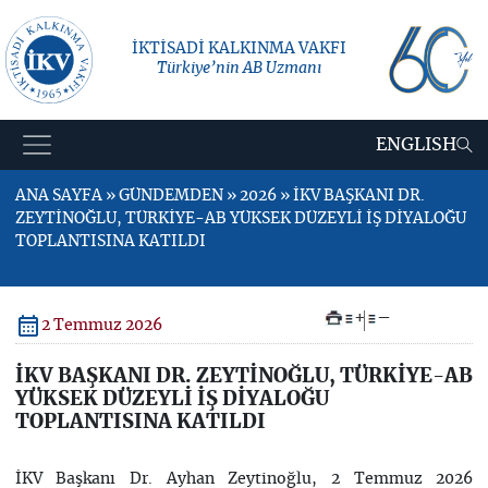
İKTİSADİ KALKINMA VAKFI
Türkiye’nin AB Uzmanı
ENGLISH
ANA SAYFA » GÜNDEMDEN » 2026 » İKV BAŞKANI DR.
ZEYTİNOĞLU, TÜRKİYE-AB YÜKSEK DÜZEYLİ İŞ DİYALOĞU
TOPLANTISINA KATILDI
+
–
2 Temmuz 2026
İKV BAŞKANI DR. ZEYTİNOĞLU, TÜRKİYE-AB
YÜKSEK DÜZEYLİ İŞ DİYALOĞU
TOPLANTISINA KATILDI
İKV Başkanı Dr. Ayhan Zeytinoğlu, 2 Temmuz 2026