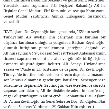
canlandırılması hakkında beklenti ve görüşlerini belirttiler.
Yuvarlak masa toplantısı T.C. Dışişleri Bakanlığı AB ile
İlişkiler Genel Müdürü Elif Kurşunlu ve Avrupa Komisyonu
Genel Müdür Yardımcısı Annika Eriksgaard tarafından
yönetildi.
İKV Başkanı Dr. Zeytinoğlu konuşmasında, İKV’nin özellikle
Türkiye’nin AB üyeliği için çalışmak için kurulan bir
düşünce kuruluşu olduğunu vurguladı. Başkan Zeytinoğlu,
gümrük birliğinin güncellenmesi gereğine değindi ve
AB’nin sayıları 80’e yaklaşan Serbest Ticaret Anlaşmalarının
ticareti saptırıcı etkisini ele aldı ve gümrük birliği içinde
asimetri oluşturduğunu belirtti. AB Sanayi Hızlandırma
Yasası ve ‘Made in EU’ kriterine de değinen Dr. Zeytinoğlu,
Türkiye’de üretilen ürünlerin bu sürecin dışında kalmasının
söz konusu olmaması gerektiğini hatırlattı. Schengen vize
sürecine de değinen Dr. Zeytinoğlu, vize ücretleri ve süreçte
yaşanan zorlukların, AB ile ilişkilerde adeta bir tarife dışı
engel oluşturduğunun altını çizdi. Toplantıda İKV Başkanı
Dr. Ayhan Zeytinoğlu’na Genel Sekreter Doç. Dr. Çiğdem Nas
ve Genel Sekreter Yardımcısı M. Gökhan Kilit eşlik etti.