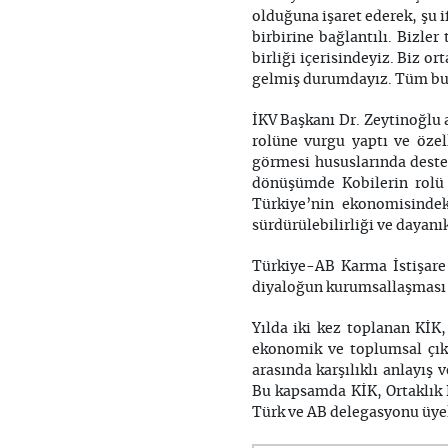
olduğuna işaret ederek, şu i
birbirine bağlantılı. Bizler
birliği içerisindeyiz. Biz o
gelmiş durumdayız. Tüm bu 
İKV Başkanı Dr. Zeytinoğlu 
rolüne vurgu yaptı ve öze
görmesi hususlarında desteğ
dönüşümde Kobilerin rolü 
Türkiye’nin ekonomisinde
sürdürülebilirliği ve dayanık
Türkiye-AB Karma İstişare 
diyaloğun kurumsallaşması 
Yılda iki kez toplanan KİK,
ekonomik ve toplumsal çıka
arasında karşılıklı anlayış 
Bu kapsamda KİK, Ortaklık 
Türk ve AB delegasyonu üyele