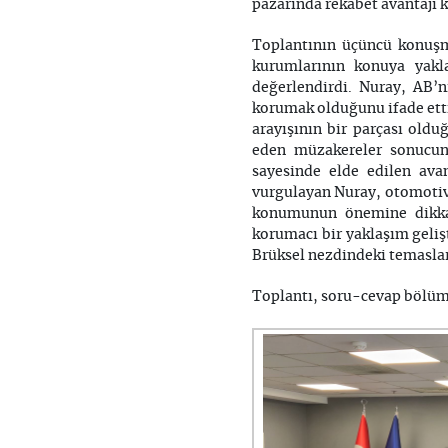
pazarında rekabet avantajı 
Toplantının üçüncü konuşm
kurumlarının konuya yakl
değerlendirdi. Nuray, AB’
korumak olduğunu ifade etti
arayışının bir parçası ol
eden müzakereler sonucund
sayesinde elde edilen ava
vurgulayan Nuray, otomotiv,
konumunun önemine dikkat
korumacı bir yaklaşım geliş
Brüksel nezdindeki temasları
Toplantı, soru-cevap bölüm