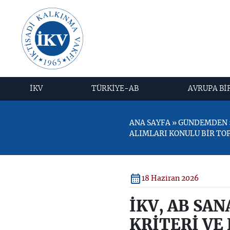
İKV
TÜRKİYE-AB
AVRUPA Bİ
ANA SAYFA » GÜNDEMDEN » 
ALIMLARI KONULU BİR TO
18 Haziran 2026
İKV, AB SAN
KRİTERİ VE