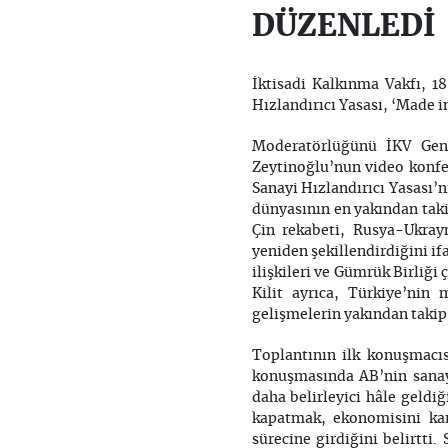
DÜZENLEDİ
İktisadi Kalkınma Vakfı, 1
Hızlandırıcı Yasası, ‘Made i
Moderatörlüğünü İKV Gene
Zeytinoğlu’nun video konfera
Sanayi Hızlandırıcı Yasası’
dünyasının en yakından takip
Çin rekabeti, Rusya-Ukrayn
yeniden şekillendirdiğini if
ilişkileri ve Gümrük Birliğ
Kilit ayrıca, Türkiye’nin
gelişmelerin yakından takip
Toplantının ilk konuşmacıs
konuşmasında AB’nin sanayi
daha belirleyici hâle geldi
kapatmak, ekonomisini kar
sürecine girdiğini belirtti