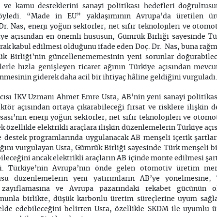
 ve kamu desteklerini sanayi politikası hedefleri doğrultusu
öyledi. “Made in EU” yaklaşımının Avrupa’da üretilen ürü
r. Nas, enerji yoğun sektörler, net sıfır teknolojileri ve otomo
kiye açısından en önemli hususun, Gümrük Birliği sayesinde Tü
arak kabul edilmesi olduğunu ifade eden Doç. Dr. Nas, buna rağ
k Birliği’nin güncellenememesinin yeni sorunlar doğurabilece
erle hızla genişleyen ticaret ağının Türkiye açısından mevcut
mesinin giderek daha acil bir ihtiyaç hâline geldiğini vurguladı
cısı İKV Uzmanı Ahmet Emre Usta, AB’nin yeni sanayi politikası
ektör açısından ortaya çıkarabileceği fırsat ve risklere ilişki
sası’nın enerji yoğun sektörler, net sıfır teknolojileri ve oto
ek özellikle elektrikli araçlara ilişkin düzenlemelerin Türkiye aç
e destek programlarında uygulanacak AB menşeli içerik şartlar
ağını vurgulayan Usta, Gümrük Birliği sayesinde Türk menşeli b
bileceğini ancak elektrikli araçların AB içinde monte edilmesi şar
tti. Türkiye’nin Avrupa’nın önde gelen otomotiv üretim mer
usu düzenlemelerin yeni yatırımların AB’ye yönelmesine, Tü
zayıflamasına ve Avrupa pazarındaki rekabet gücünün o
Bununla birlikte, düşük karbonlu üretim süreçlerine uyum sağl
lde edebileceğini belirten Usta, özellikle SKDM ile uyumlu 