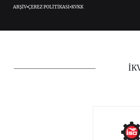
ARŞİV
•
ÇEREZ POLİTİKASI
•
KVKK
İK