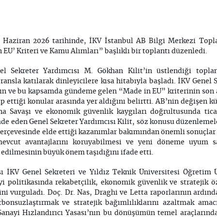
8 Haziran 2026 tarihinde, İKV İstanbul AB Bilgi Merkezi Top
n EU’ Kriteri ve Kamu Alımları” başlıklı bir toplantı düzenledi.
l Sekreter Yardımcısı M. Gökhan Kilit’in üstlendiği topla
nsla katılarak dinleyicilere kısa hitabıyla başladı. İKV Genel 
nın ve bu kapsamda gündeme gelen “Made in EU” kriterinin son 
 ettiği konular arasında yer aldığını belirtti. AB’nin değişen kür
a Savaşı ve ekonomik güvenlik kaygıları doğrultusunda ticar
ade eden Genel Sekreter Yardımcısı Kilit, söz konusu düzenlemele
i çerçevesinde elde ettiği kazanımlar bakımından önemli sonuçlar
 mevcut avantajlarını koruyabilmesi ve yeni döneme uyum s
 edilmesinin büyük önem taşıdığını ifade etti.
ı İKV Genel Sekreteri ve Yıldız Teknik Üniversitesi Öğretim
 politikasında rekabetçilik, ekonomik güvenlik ve stratejik öz
ğini vurguladı. Doç. Dr. Nas, Draghi ve Letta raporlarının ardın
bonsuzlaştırmak ve stratejik bağımlılıklarını azaltmak ama
. Sanayi Hızlandırıcı Yasası’nın bu dönüşümün temel araçların