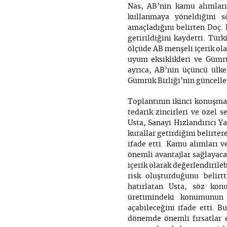
Nas, AB’nin kamu alımları
kullanmaya yöneldiğini s
amaçladığını belirten Doç. D
getirildiğini kaydetti. Tür
ölçüde AB menşeli içerik ol
uyum eksiklikleri ve Gümrü
ayrıca, AB’nin üçüncü ülkel
Gümrük Birliği’nin güncellen
Toplantının ikinci konuşma
tedarik zincirleri ve özel s
Usta, Sanayi Hızlandırıcı Ya
kurallar getirdiğini belirter
ifade etti. Kamu alımları v
önemli avantajlar sağlayac
içerik olarak değerlendirile
risk oluşturduğunu belir
hatırlatan Usta, söz kon
üretimindeki konumunun 
açabileceğini ifade etti. 
dönemde önemli fırsatlar e