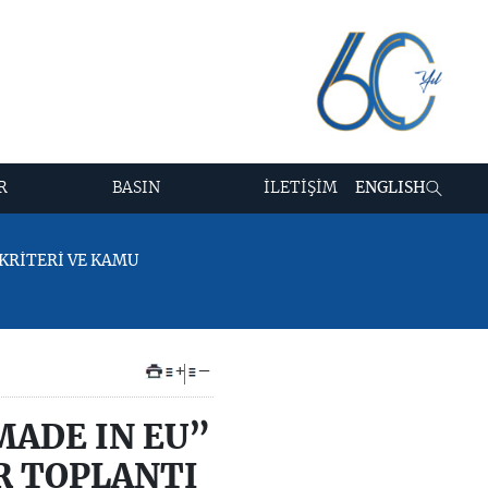
R
BASIN
İLETİŞİM
ENGLISH
 KRİTERİ VE KAMU
+
–
“MADE IN EU”
R TOPLANTI