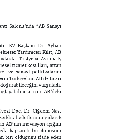
lantı Salonu’nda “AB Sanayi
ntı İKV Başkanı Dr. Ayhan
Sekreter Yardımcısı Kilit, AB
aylarda Türkiye ve Avrupa iş
esel ticaret koşulları, artan
et ve sanayi politikalarını
rin Türkiye’nin AB ile ticari
 doğurabileceğini vurguladı.
ağlayabilmesi için AB’deki
 Üyesi Doç. Dr. Çiğdem Nas,
erklik hedeflerinin giderek
dan AB’nin inovasyon açığını
cıyla kapsamlı bir dönüşüm
dan biri olduğunu ifade eden