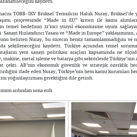
kazanabileceğini kaydetti.
acısı TOBB-İKV Brüksel Temsilcisi Haluk Nuray, Brüksel’de y
aşımı çerçevesinde “Made in EU” kriteri ile kamu alımların
nin temel hedefinin 21’inci yüzyıl ekonomisine uyum sağlaya
. Sanayi Hızlandırıcı Yasası ve “Made in Europe” yaklaşımının, A
duğunu belirten Nuray, bu sürecin henüz tamamlanmadığını ve 
a şekilleneceğini kaydetti. Türkiye açısından temel sorunun
ntajların yeni sanayi politikası araçları kapsamında ne ölçü
 makine, metal işleme ve batarya gibi sektörlerde Türkiye’nin 
 çekti. AB’nin ekonomik güvenlik ve stratejik özerklik hed
tirdiğini ifade eden Nuray, Türkiye’nin hem kamu kurumları hem
nı yoğunlaştırması gerektiğini dile getirdi.
ünün ardından sona erdi.