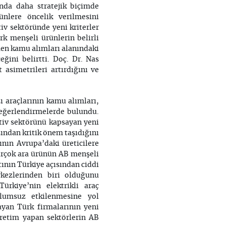
nda daha stratejik biçimde
nlere öncelik verilmesini
tiv sektöründe yeni kriterler
rk menşeli ürünlerin belirli
men kamu alımları alanındaki
ğini belirtti. Doç. Dr. Nas
 asimetrileri artırdığını ve
.
 araçlarının kamu alımları,
n değerlendirmelerde bulundu.
motiv sektörünü kapsayan yeni
ısından kritik önem taşıdığını
ının Avrupa’daki üreticilere
irçok ara ürünün AB menşeli
tının Türkiye açısından ciddi
kezlerinden biri olduğunu
rkiye’nin elektrikli araç
lumsuz etkilenmesine yol
ayan Türk firmalarının yeni
üretim yapan sektörlerin AB