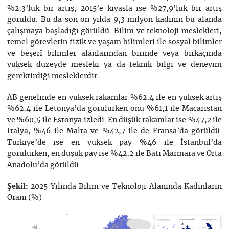
%2,3’lük bir artış, 2015’e kıyasla ise %27,9’luk bir artış
görüldü. Bu da son on yılda 9,3 milyon kadının bu alanda
çalışmaya başladığı görüldü. Bilim ve teknoloji meslekleri,
temel görevlerin fizik ve yaşam bilimleri ile sosyal bilimler
ve beşerî bilimler alanlarından birinde veya birkaçında
yüksek düzeyde mesleki ya da teknik bilgi ve deneyim
gerektirdiği mesleklerdir.
AB genelinde en yüksek rakamlar %62,4 ile en yüksek artış
%62,4 ile Letonya’da görülürken onu %61,1 ile Macaristan
ve %60,5 ile Estonya izledi. En düşük rakamlar ise %47,2 ile
İtalya, %46 ile Malta ve %42,7 ile de Fransa’da görüldü.
Türkiye’de ise en yüksek pay %46 ile İstanbul’da
görülürken, en düşük pay ise %42,2 ile Batı Marmara ve Orta
Anadolu’da görüldü.
2025 Yılında Bilim ve Teknoloji Alanında Kadınların
Şekil:
Oranı (%)