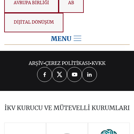
AVRUPA BİRLİĞİ
AB
DİJİTAL DÖNÜŞÜM
MENU
2026
ARŞİV
•
ÇEREZ POLİTİKASI
•
KVKK
2025
2024
2023
2022
2021
2020
2019
2018
2017
İKV KURUCU VE MÜTEVELLİ KURUMLARI
2016
2015
2014
Haziran 2011 - Ocak 2014