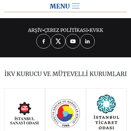
MENU
2026
ARŞİV
•
ÇEREZ POLİTİKASI
•
KVKK
2025
2024
2023
2022
2021
2020
2019
2018
2017
İKV KURUCU VE MÜTEVELLİ KURUMLARI
2016
2015
2014
Haziran 2011 - Ocak 2014