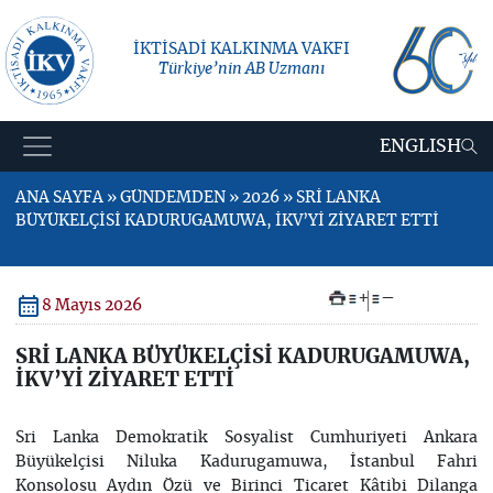
İKTİSADİ KALKINMA VAKFI
Türkiye’nin AB Uzmanı
ENGLISH
ANA SAYFA » GÜNDEMDEN » 2026 » SRİ LANKA
BÜYÜKELÇİSİ KADURUGAMUWA, İKV’Yİ ZİYARET ETTİ
+
–
8 Mayıs 2026
SRİ LANKA BÜYÜKELÇİSİ KADURUGAMUWA,
İKV’Yİ ZİYARET ETTİ
Sri Lanka Demokratik Sosyalist Cumhuriyeti Ankara
Büyükelçisi Niluka Kadurugamuwa, İstanbul Fahri
Konsolosu Aydın Özü ve Birinci Ticaret Kâtibi Dilanga