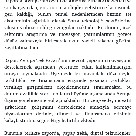
Raporda, Avrupa’nın özellikle Amerika Birleşik Devletleri ve
Çin karşısında çığır açıcı teknolojiler geliştirme konusunda
geri kaldığı; bunun temel nedenlerinden birinin ise
ekonominin ağırlıklı olarak “orta teknoloji” sektörlerine
sıkışmış olması olduğu vurgulanmaktadır. Bu durum, özel
sektörün araştırma ve inovasyon yatırımlarının görece
düşük kalmasıyla birleşerek uzun vadeli rekabet gücünü
zayıflatmaktadır.
Rapor, Avrupa Tek Pazarı’nın mevcut yapısının inovasyonu
desteklemek açısından yeterince etkin kullanılmadığını
ortaya koymaktadır. Üye devletler arasındaki düzenleyici
farklılıklar ve finansmana erişimde yaşanan zorluklar,
yenilikçi girişimlerin ölçeklenmesini sınırlamakta; bu
durum özellikle start-up’ların büyüme aşamasında Avrupa
dışına yönelmesine yol açmaktadır. Bu çerçevede, inovatif
şirketlerin gelişimini desteklemek amacıyla sermaye
piyasalarının derinleştirilmesi ve finansmana erişimin
kolaylaştırılması gerektiği belirtilmektedir.
Bununla birlikte raporda, yapay zekâ, dijital teknolojiler,