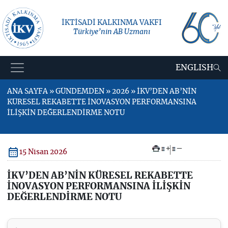
İKTİSADİ KALKINMA VAKFI
Türkiye’nin AB Uzmanı
ENGLISH
ANA SAYFA » GÜNDEMDEN » 2026 » İKV’DEN AB’NİN
KÜRESEL REKABETTE İNOVASYON PERFORMANSINA
İLİŞKİN DEĞERLENDİRME NOTU
+
–
15 Nisan 2026
İKV’DEN AB’NİN KÜRESEL REKABETTE
İNOVASYON PERFORMANSINA İLİŞKİN
DEĞERLENDİRME NOTU