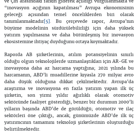
ve Çin arasındaki farkın giderek açıldığı vurgulanmakta ve
“inovasyon açığının kapatılması” Avrupa ekonomisinin
geleceği açısından temel önceliklerden biri olarak
tanımlanmaktadır
. Bu çerçevede rapor, Avrupa’nın
[5]
büyüme modelinin sürdürülebilirliği için daha yüksek
yatırım yapılmasına ve daha bütünleşmiş bir inovasyon
ekosistemine ihtiyaç duyduğunu ortaya koymaktadır.
Raporda AB şirketlerinin, atılım potansiyelinin sınırlı
olduğu olgun teknolojilerde uzmanlaştıkları için AR-GE ve
inovasyona daha az harcama yaptığına; 2021 yılında bu
harcamanın, ABD’li muadillerine kıyasla 270 milyar avro
daha düşük olduğuna dikkat çekilmektedir. Avrupa’da
araştırma ve inovasyona en fazla yatırım yapan ilk üç
şirketin, son yirmi yıldır ağırlıklı olarak otomotiv
sektöründe faaliyet gösterdiği, benzer bir durumun 2000’li
yılların başında ABD’de de görüldüğü; otomotiv ve ilaç
sektörleri öne çıktığı, ancak; günümüzde ABD’de ilk üç
yatırımcının tamamını teknoloji şirketlerinin oluşturduğu
belirtilmektedir.