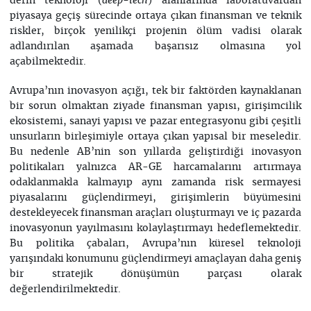
derin teknoloji (
) alanlarında laboratuvardan
deep-tech
piyasaya geçiş sürecinde ortaya çıkan finansman ve teknik
riskler, birçok yenilikçi projenin ölüm vadisi olarak
adlandırılan aşamada başarısız olmasına yol
açabilmektedir.
Avrupa’nın inovasyon açığı, tek bir faktörden kaynaklanan
bir sorun olmaktan ziyade finansman yapısı, girişimcilik
ekosistemi, sanayi yapısı ve pazar entegrasyonu gibi çeşitli
unsurların birleşimiyle ortaya çıkan yapısal bir meseledir.
Bu nedenle AB’nin son yıllarda geliştirdiği inovasyon
politikaları yalnızca AR-GE harcamalarını artırmaya
odaklanmakla kalmayıp aynı zamanda risk sermayesi
piyasalarını güçlendirmeyi, girişimlerin büyümesini
destekleyecek finansman araçları oluşturmayı ve iç pazarda
inovasyonun yayılmasını kolaylaştırmayı hedeflemektedir.
Bu politika çabaları, Avrupa’nın küresel teknoloji
yarışındaki konumunu güçlendirmeyi amaçlayan daha geniş
bir stratejik dönüşümün parçası olarak
değerlendirilmektedir.