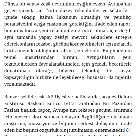
Dünya bir yapay zekâ devriminin eşiğindeyken, Avrupa’nın
geçen yüzyıla ait “orta düzey teknolojiler ve sektörler”
içinde sıkışıp kalma lüksünün olmadığı ve yenilikçi
potansiyelini açığa çıkarması gerektiğini ifade eden rapor,
bunun yalnızca yeni teknolojilerde öncü olmak için değil,
aynı zamanda yapay zekâyı mevcut sektörlere entegre
ederek onların rekabet gücünü koruyabilmeleri açısından da
kritik önemde olduğunun altını çizmektedir. Bu gündemin
temel unsurlarından birinin, Avrupalıların yeni
teknolojilerden faydalanabilmeleri için gerekli becerilerle
donatılması olacağı, böylece teknoloji ile sosyal
kapsayıcılığın birlikte ilerleyebileceği hususları da raporda
yer almaktadır.
Benzer şekilde eski AP Üyesi ve halihazırda Jacques Delors
Enstitüsü Başkanı Enrico Letta tarafından Bir Pazardan
Fazlası başlıklı rapor, Avrupa’nın rekabet gücünü artırmak
için mevcut dört serbest dolaşım özgürlüğüne ek olarak
araştırma, inovasyon ve bilginin serbest dolaşımını ifade
eden bir beşinci özgürlük oluşturulmasını önermektedir
.
[6]