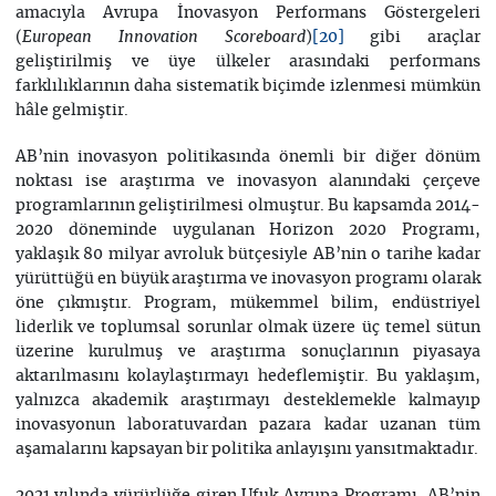
amacıyla Avrupa İnovasyon Performans Göstergeleri
(
)
gibi araçlar
European Innovation Scoreboard
[20]
geliştirilmiş ve üye ülkeler arasındaki performans
farklılıklarının daha sistematik biçimde izlenmesi mümkün
hâle gelmiştir.
AB’nin inovasyon politikasında önemli bir diğer dönüm
noktası ise araştırma ve inovasyon alanındaki çerçeve
programlarının geliştirilmesi olmuştur. Bu kapsamda 2014-
2020 döneminde uygulanan Horizon 2020 Programı,
yaklaşık 80 milyar avroluk bütçesiyle AB’nin o tarihe kadar
yürüttüğü en büyük araştırma ve inovasyon programı olarak
öne çıkmıştır. Program, mükemmel bilim, endüstriyel
liderlik ve toplumsal sorunlar olmak üzere üç temel sütun
üzerine kurulmuş ve araştırma sonuçlarının piyasaya
aktarılmasını kolaylaştırmayı hedeflemiştir. Bu yaklaşım,
yalnızca akademik araştırmayı desteklemekle kalmayıp
inovasyonun laboratuvardan pazara kadar uzanan tüm
aşamalarını kapsayan bir politika anlayışını yansıtmaktadır.
2021 yılında yürürlüğe giren Ufuk Avrupa Programı, AB’nin