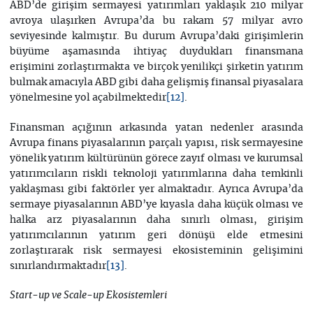
ABD’de girişim sermayesi yatırımları yaklaşık 210 milyar
avroya ulaşırken Avrupa’da bu rakam 57 milyar avro
seviyesinde kalmıştır. Bu durum Avrupa’daki girişimlerin
büyüme aşamasında ihtiyaç duydukları finansmana
erişimini zorlaştırmakta ve birçok yenilikçi şirketin yatırım
bulmak amacıyla ABD gibi daha gelişmiş finansal piyasalara
yönelmesine yol açabilmektedir
.
[12]
Finansman açığının arkasında yatan nedenler arasında
Avrupa finans piyasalarının parçalı yapısı, risk sermayesine
yönelik yatırım kültürünün görece zayıf olması ve kurumsal
yatırımcıların riskli teknoloji yatırımlarına daha temkinli
yaklaşması gibi faktörler yer almaktadır. Ayrıca Avrupa’da
sermaye piyasalarının ABD’ye kıyasla daha küçük olması ve
halka arz piyasalarının daha sınırlı olması, girişim
yatırımcılarının yatırım geri dönüşü elde etmesini
zorlaştırarak risk sermayesi ekosisteminin gelişimini
sınırlandırmaktadır
.
[13]
Start-up ve Scale-up Ekosistemleri