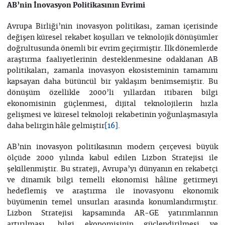
AB’nin İnovasyon Politikasının Evrimi
Avrupa Birliği’nin inovasyon politikası, zaman içerisinde
değişen küresel rekabet koşulları ve teknolojik dönüşümler
doğrultusunda önemli bir evrim geçirmiştir. İlk dönemlerde
araştırma faaliyetlerinin desteklenmesine odaklanan AB
politikaları, zamanla inovasyon ekosisteminin tamamını
kapsayan daha bütüncül bir yaklaşım benimsemiştir. Bu
dönüşüm özellikle 2000’li yıllardan itibaren bilgi
ekonomisinin güçlenmesi, dijital teknolojilerin hızla
gelişmesi ve küresel teknoloji rekabetinin yoğunlaşmasıyla
daha belirgin hâle gelmiştir
.
[16]
AB’nin inovasyon politikasının modern çerçevesi büyük
ölçüde 2000 yılında kabul edilen Lizbon Stratejisi ile
şekillenmiştir. Bu strateji, Avrupa’yı dünyanın en rekabetçi
ve dinamik bilgi temelli ekonomisi hâline getirmeyi
hedeflemiş ve araştırma ile inovasyonu ekonomik
büyümenin temel unsurları arasında konumlandırmıştır.
Lizbon Stratejisi kapsamında AR-GE yatırımlarının
artırılması, bilgi ekonomisinin güçlendirilmesi ve