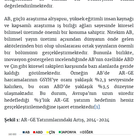
değerlendirilmektedir.
AB, güçlü araştırma altyapısı, yüksek eğitimli insan kaynağı
ve kapsamlı araştırma iş birliği ağları sayesinde küresel
bilimsel üretimde önemli bir konuma sahiptir. Nitekim AB,
bilimsel yayın üretimi açısından dünyanın önde gelen
aktörlerinden biri olup uluslararası ortak yayınların önemli
bir bölümünü gerçekleştirmektedir. Bununla birlikte,
inovasyon göstergeleri incelendiğinde AB’nin özellikle ABD
ve Çin gibi küresel rakipleri karşısında bazı alanlarda geride
kaldığı görülmektedir. Örneğin AB’de AR-GE
harcamalarının GSYH’ye oranı yaklaşık %2,3 seviyesinde
kalırken, bu oran ABD’de yaklaşık %3,5 düzeyine
ulaşmaktadır. Bu durum, Avrupa’nın uzun süredir
hedeflediği %3’lük AR-GE yatırım hedefinin henüz
gerçekleştirilemediğine işaret etmektedir
.
[1]
AR-GE Yatırımlarındaki Artış, 2014-2024
Şekil 1: