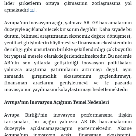
lider şirketlerin ortaya çıkmasının zorlaşmasına yol
açmaktadır
.
[11]
Avrupa’nın inovasyon açığı, yalnızca AR-GE harcamalarının
düzeyiyle açıklanabilecek bir sorun değildir. Daha ziyade bu
durum, bilimsel araştırmanın ekonomik değere dönüşmesi,
yenilikçi girişimlerin büyümesi ve finansman ekosisteminin
derinliği gibi unsurların birlikte şekillendirdiği çok boyutlu
bir yapısal mesele olarak değerlendirilmektedir. Bu nedenle
AB’nin son yıllarda geliştirdiği inovasyon politikaları
yalnızca araştırma yatırımlarını artırmayı değil, aynı
zamanda girişimcilik ekosistemini güçlendirmeyi,
finansman araçlarını genişletmeyi ve iç pazarda
inovasyonun yayılmasını kolaylaştırmayı hedeflemektedir.
Avrupa’nın İnovasyon Açığının Temel Nedenleri
Avrupa Birliği’nin inovasyon performansına ilişkin
tartışmalar, bu açığın yalnızca AR-GE harcamalarının
düzeyiyle açıklanamayacağını göstermektedir. Aksine
Avrupa’nın inovasyon açığı, finansman ekosistemi,