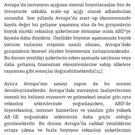
Avrupa’da inovasyon açığının önemli boyutlarından biri de
literatürde sıklıkla scale-up açığı olarak adlandırılan
sorundur. Son yıllarda Avrupa’da start-up ekosisteminde
kayda değer bir gelişme yaşanmış olsa da bu girişimlerin
büyük ölçekli teknoloji şirketlerine dönüşme oranı ABD’ye
kıyasla daha düşüktür. Özellikle büyüme aşamasında büyük
yatırım turlarına erişimin sınırlı olması, Avrupa’daki
girişimlerin küresel ölçekte büyümesini zorlaştırmaktadır.
Bu durum yenilikçi şirketlerin erken aşamada satılması veya
daha gelişmiş finansman ekosistemlerine sahip ülkelere
taşınması gibi sonuçlar doğurabilmektedir
.
[14]
Ayrıca Avrupa’nın sanayi yapısı da bu sorunu
derinleştirmektedir. Avrupa’daki inovasyon faaliyetlerinin
önemli bir bölümü otomotiv ve geleneksel imalat gibi orta
teknoloji sektörlerinde yoğunlaşırken, ABD’de
biyoteknoloji, internet hizmetleri ve yazılım gibi yüksek
AR-GE yoğunluklu sektörlerin daha güçlü olduğu
görülmektedir. Bu durum Avrupa’da radikal yeniliklerin
ortaya çıkma ve hızla büyüyen teknoloji şirketlerinin