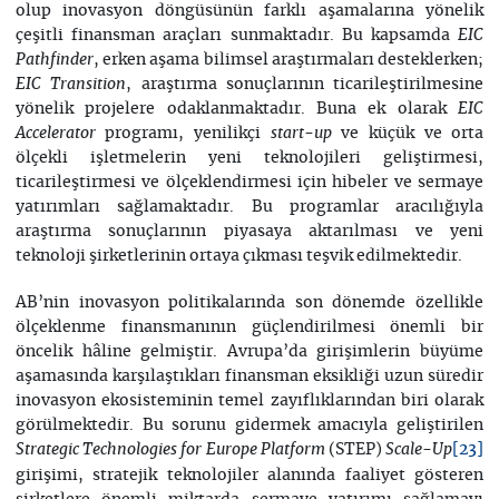
olup inovasyon döngüsünün farklı aşamalarına yönelik
çeşitli finansman araçları sunmaktadır. Bu kapsamda
EIC
, erken aşama bilimsel araştırmaları desteklerken;
Pathfinder
, araştırma sonuçlarının ticarileştirilmesine
EIC Transition
yönelik projelere odaklanmaktadır. Buna ek olarak
EIC
programı, yenilikçi
ve küçük ve orta
Accelerator
start-up
ölçekli işletmelerin yeni teknolojileri geliştirmesi,
ticarileştirmesi ve ölçeklendirmesi için hibeler ve sermaye
yatırımları sağlamaktadır. Bu programlar aracılığıyla
araştırma sonuçlarının piyasaya aktarılması ve yeni
teknoloji şirketlerinin ortaya çıkması teşvik edilmektedir.
AB’nin inovasyon politikalarında son dönemde özellikle
ölçeklenme finansmanının güçlendirilmesi önemli bir
öncelik hâline gelmiştir. Avrupa’da girişimlerin büyüme
aşamasında karşılaştıkları finansman eksikliği uzun süredir
inovasyon ekosisteminin temel zayıflıklarından biri olarak
görülmektedir. Bu sorunu gidermek amacıyla geliştirilen
(STEP)
Strategic Technologies for Europe Platform
Scale-Up
[23]
girişimi, stratejik teknolojiler alanında faaliyet gösteren