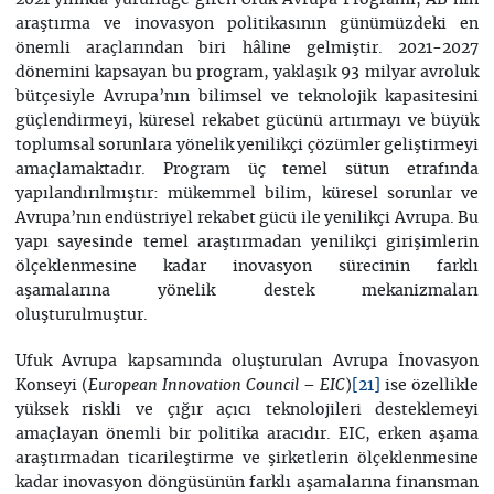
araştırma ve inovasyon politikasının günümüzdeki en
önemli araçlarından biri hâline gelmiştir. 2021-2027
dönemini kapsayan bu program, yaklaşık 93 milyar avroluk
bütçesiyle Avrupa’nın bilimsel ve teknolojik kapasitesini
güçlendirmeyi, küresel rekabet gücünü artırmayı ve büyük
toplumsal sorunlara yönelik yenilikçi çözümler geliştirmeyi
amaçlamaktadır. Program üç temel sütun etrafında
yapılandırılmıştır: mükemmel bilim, küresel sorunlar ve
Avrupa’nın endüstriyel rekabet gücü ile yenilikçi Avrupa. Bu
yapı sayesinde temel araştırmadan yenilikçi girişimlerin
ölçeklenmesine kadar inovasyon sürecinin farklı
aşamalarına yönelik destek mekanizmaları
oluşturulmuştur.
Ufuk Avrupa kapsamında oluşturulan Avrupa İnovasyon
Konseyi (
)
ise özellikle
European Innovation Council – EIC
[21]
yüksek riskli ve çığır açıcı teknolojileri desteklemeyi
amaçlayan önemli bir politika aracıdır. EIC, erken aşama
araştırmadan ticarileştirme ve şirketlerin ölçeklenmesine
kadar inovasyon döngüsünün farklı aşamalarına finansman