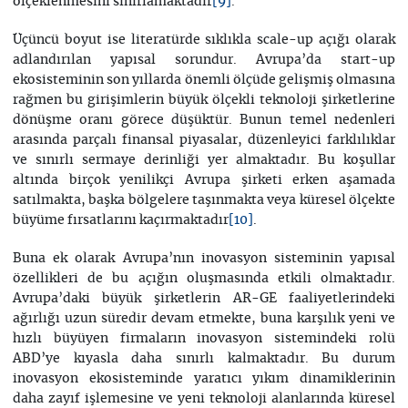
ölçeklenmesini sınırlamaktadır
.
[9]
Üçüncü boyut ise literatürde sıklıkla scale-up açığı olarak
adlandırılan yapısal sorundur. Avrupa’da start-up
ekosisteminin son yıllarda önemli ölçüde gelişmiş olmasına
rağmen bu girişimlerin büyük ölçekli teknoloji şirketlerine
dönüşme oranı görece düşüktür. Bunun temel nedenleri
arasında parçalı finansal piyasalar, düzenleyici farklılıklar
ve sınırlı sermaye derinliği yer almaktadır. Bu koşullar
altında birçok yenilikçi Avrupa şirketi erken aşamada
satılmakta, başka bölgelere taşınmakta veya küresel ölçekte
büyüme fırsatlarını kaçırmaktadır
.
[10]
Buna ek olarak Avrupa’nın inovasyon sisteminin yapısal
özellikleri de bu açığın oluşmasında etkili olmaktadır.
Avrupa’daki büyük şirketlerin AR-GE faaliyetlerindeki
ağırlığı uzun süredir devam etmekte, buna karşılık yeni ve
hızlı büyüyen firmaların inovasyon sistemindeki rolü
ABD’ye kıyasla daha sınırlı kalmaktadır. Bu durum
inovasyon ekosisteminde yaratıcı yıkım dinamiklerinin
daha zayıf işlemesine ve yeni teknoloji alanlarında küresel