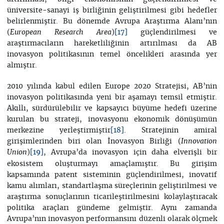
üniversite-sanayi iş birliğinin geliştirilmesi gibi hedefler
belirlenmiştir. Bu dönemde Avrupa Araştırma Alanı’nın
(
)
güçlendirilmesi ve
European Research Area
[17]
araştırmacıların hareketliliğinin artırılması da AB
inovasyon politikasının temel öncelikleri arasında yer
almıştır.
2010 yılında kabul edilen Europe 2020 Stratejisi, AB’nin
inovasyon politikasında yeni bir aşamayı temsil etmiştir.
Akıllı, sürdürülebilir ve kapsayıcı büyüme hedefi üzerine
kurulan bu strateji, inovasyonu ekonomik dönüşümün
merkezine yerleştirmiştir
. Stratejinin amiral
[18]
girişimlerinden biri olan İnovasyon Birliği (
Innovation
)
, Avrupa’da inovasyon için daha elverişli bir
Union
[19]
ekosistem oluşturmayı amaçlamıştır. Bu girişim
kapsamında patent sisteminin güçlendirilmesi, inovatif
kamu alımları, standartlaşma süreçlerinin geliştirilmesi ve
araştırma sonuçlarının ticarileştirilmesini kolaylaştıracak
politika araçları gündeme gelmiştir. Aynı zamanda
Avrupa’nın inovasyon performansını düzenli olarak ölçmek