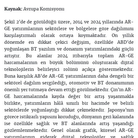
Avrupa Komisyonu
Kaynak:
Şekil 2’de de görüldüğü üzere, 2014 ve 2024 yıllarında AR-
GE yatırımlarının sektörlere ve bölgelere göre dağılımını
karşılaştırmalı olarak ortaya koymaktadır. On yıllık
dönemde en dikkat çekici değişim, özellikle ABD’de
yoğunlaşan BT yazılım ve donanım yatırımlarındaki güçlü
artıştır. Bu alanlar 2024 itibarıyla toplam AR-GE
harcamalarının en büyük bölümünü oluşturarak dijital
teknolojilerin belirleyici rolünü açıkça göstermektedir.
Buna karşılık AB’de AR-GE yatırımlarının daha dengeli bir
sektörel dağılım sergilediği, otomotiv ve BT donanımının
önemli yer tutmaya devam ettiği görülmektedir. Çin’in AR-
GE harcamalarında kayda değer bir artış yaşanmakla
birlikte, yatırımların hâlâ sınırlı bir hacimde ve belirli
sektörlerde yoğunlaştığı dikkat çekmektedir. Japonya’nın
görece istikrarlı yapısını koruduğu, dünyanın geri kalanında
ise özellikle sağlık ve BT alanlarında artış yaşandığı
gözlemlenmektedir. Genel olarak grafik, küresel AR-GE
yatırımlarının giderek dijital teknolojiler ve sağlık