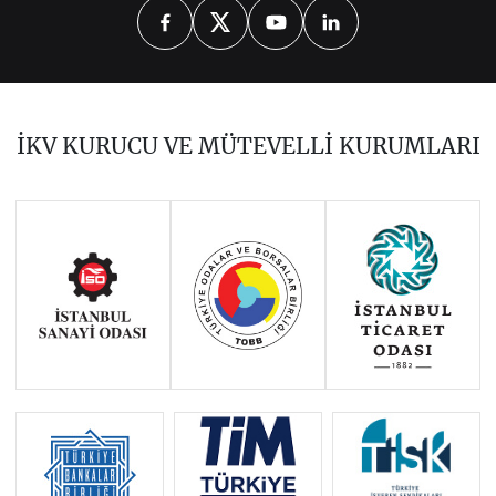
Tarihçe
AB Kurumları
Yasal Çerçeve
Temel Politika Alanları
AB Genişleme Politikası
İKV KURUCU VE MÜTEVELLİ KURUMLARI
AB Dönem Başkanlığı
Temel Belgeler
AB Ajansları