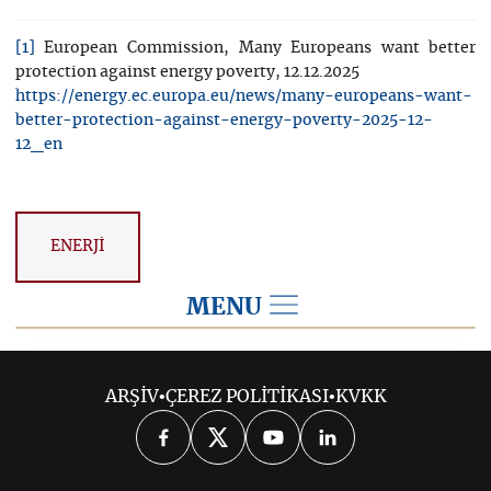
European Commission, Many Europeans want better
[1]
protection against energy poverty, 12.12.2025
https://energy.ec.europa.eu/news/many-europeans-want-
better-protection-against-energy-poverty-2025-12-
12_en
ENERJİ
MENU
2025
ARŞİV
•
ÇEREZ POLİTİKASI
•
KVKK
2026
2024
2023