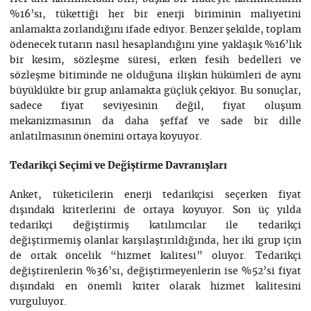
%16’sı, tükettiği her bir enerji biriminin maliyetini
anlamakta zorlandığını ifade ediyor. Benzer şekilde, toplam
ödenecek tutarın nasıl hesaplandığını yine yaklaşık %16’lık
bir kesim, sözleşme süresi, erken fesih bedelleri ve
sözleşme bitiminde ne olduğuna ilişkin hükümleri de aynı
büyüklükte bir grup anlamakta güçlük çekiyor. Bu sonuçlar,
sadece fiyat seviyesinin değil, fiyat oluşum
mekanizmasının da daha şeffaf ve sade bir dille
anlatılmasının önemini ortaya koyuyor.
Tedarikçi Seçimi ve Değiştirme Davranışları
Anket, tüketicilerin enerji tedarikçisi seçerken fiyat
dışındaki kriterlerini de ortaya koyuyor. Son üç yılda
tedarikçi değiştirmiş katılımcılar ile tedarikçi
değiştirmemiş olanlar karşılaştırıldığında, her iki grup için
de ortak öncelik “hizmet kalitesi” oluyor. Tedarikçi
değiştirenlerin %36’sı, değiştirmeyenlerin ise %52’si fiyat
dışındaki en önemli kriter olarak hizmet kalitesini
vurguluyor.