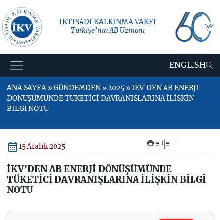
İKTİSADİ KALKINMA VAKFI
Türkiye’nin AB Uzmanı
ENGLISH
ANA SAYFA » GÜNDEMDEN » 2025 » İKV'DEN AB ENERJİ
DÖNÜŞÜMÜNDE TÜKETİCİ DAVRANIŞLARINA İLİŞKİN
BİLGİ NOTU
+
–
15 Aralık 2025
İKV'DEN AB ENERJİ DÖNÜŞÜMÜNDE
TÜKETİCİ DAVRANIŞLARINA İLİŞKİN BİLGİ
NOTU