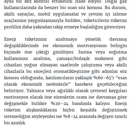
ayda bir kez kontrol ettiklerini ifade ediyor. Doğal gaz
kullanıcılarında da benzer bir oran söz konusu. Bu durum,
akıllı sayaçlar, mobil uygulamalar ve çevrim içi izleme
araçlarının yaygınlaşmasıyla birlikte, tüketicilerin tüketim
profilini daha yakından takip etmeye başladığını gösteriyor.
Enerji tüketimini azaltmaya yönelik davranış
değişikliklerinde ise ekonomik motivasyonun belirgin
biçimde öne çıktığı görülüyor. Isıtma veya soğutma
kullanımını azaltma, çamaşır/bulaşık makinesi gibi
cihazları yoğun olmayan saatlerde çalıştırma veya akıllı
cihazlarla bu süreçleri otomatikleştirme gibi adımlar söz
konusu olduğunda, katılımcıların yaklaşık %60–65’i “esas
olarak ekonomik nedenlerle” harekete geçebileceğini
belirtiyor. Yalnızca veya ağırlıklı olarak çevresel kaygıları
motivasyon olarak öne sürenlerin oranı ise davranışa göre
değişmekle birlikte %20–24 bandında kalıyor. Enerji
tüketim alışkanlıklarını hiçbir koşulda değiştirmek
istemediğini söyleyenler ise %8–14 arasında değişen sınırlı
bir azınlık.