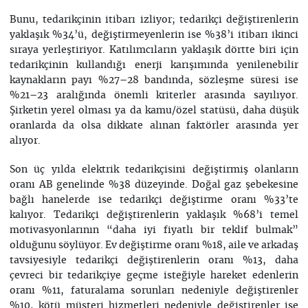
Bunu, tedarikçinin itibarı izliyor; tedarikçi değiştirenlerin
yaklaşık %34’ü, değiştirmeyenlerin ise %38’i itibarı ikinci
sıraya yerleştiriyor. Katılımcıların yaklaşık dörtte biri için
tedarikçinin kullandığı enerji karışımında yenilenebilir
kaynakların payı %27–28 bandında, sözleşme süresi ise
%21–23 aralığında önemli kriterler arasında sayılıyor.
Şirketin yerel olması ya da kamu/özel statüsü, daha düşük
oranlarda da olsa dikkate alınan faktörler arasında yer
alıyor.
Son üç yılda elektrik tedarikçisini değiştirmiş olanların
oranı AB genelinde %38 düzeyinde. Doğal gaz şebekesine
bağlı hanelerde ise tedarikçi değiştirme oranı %33’te
kalıyor. Tedarikçi değiştirenlerin yaklaşık %68’i temel
motivasyonlarının “daha iyi fiyatlı bir teklif bulmak”
olduğunu söylüyor. Ev değiştirme oranı %18, aile ve arkadaş
tavsiyesiyle tedarikçi değiştirenlerin oranı %13, daha
çevreci bir tedarikçiye geçme isteğiyle hareket edenlerin
oranı %11, faturalama sorunları nedeniyle değiştirenler
%10, kötü müşteri hizmetleri nedeniyle değiştirenler ise