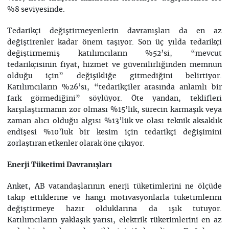
%8 seviyesinde.
Tedarikçi değiştirmeyenlerin davranışları da en az
değiştirenler kadar önem taşıyor. Son üç yılda tedarikçi
değiştirmemiş katılımcıların %52’si, “mevcut
tedarikçisinin fiyat, hizmet ve güvenilirliğinden memnun
olduğu için” değişikliğe gitmediğini belirtiyor.
Katılımcıların %26’sı, “tedarikçiler arasında anlamlı bir
fark görmediğini” söylüyor. Öte yandan, teklifleri
karşılaştırmanın zor olması %15’lik, sürecin karmaşık veya
zaman alıcı olduğu algısı %13’lük ve olası teknik aksaklık
endişesi %10’luk bir kesim için tedarikçi değişimini
zorlaştıran etkenler olarak öne çıkıyor.
Enerji Tüketimi Davranışları
Anket, AB vatandaşlarının enerji tüketimlerini ne ölçüde
takip ettiklerine ve hangi motivasyonlarla tüketimlerini
değiştirmeye hazır olduklarına da ışık tutuyor.
Katılımcıların yaklaşık yarısı, elektrik tüketimlerini en az