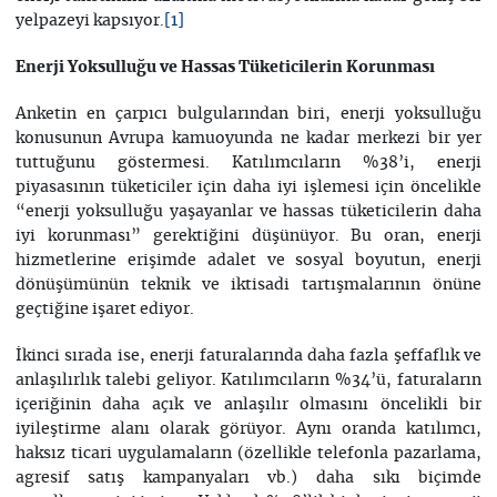
yelpazeyi kapsıyor.
[1]
Enerji Yoksulluğu ve Hassas Tüketicilerin Korunması
Anketin en çarpıcı bulgularından biri, enerji yoksulluğu
konusunun Avrupa kamuoyunda ne kadar merkezi bir yer
tuttuğunu göstermesi. Katılımcıların %38’i, enerji
piyasasının tüketiciler için daha iyi işlemesi için öncelikle
“enerji yoksulluğu yaşayanlar ve hassas tüketicilerin daha
iyi korunması” gerektiğini düşünüyor. Bu oran, enerji
hizmetlerine erişimde adalet ve sosyal boyutun, enerji
dönüşümünün teknik ve iktisadi tartışmalarının önüne
geçtiğine işaret ediyor.
İkinci sırada ise, enerji faturalarında daha fazla şeffaflık ve
anlaşılırlık talebi geliyor. Katılımcıların %34’ü, faturaların
içeriğinin daha açık ve anlaşılır olmasını öncelikli bir
iyileştirme alanı olarak görüyor. Aynı oranda katılımcı,
haksız ticari uygulamaların (özellikle telefonla pazarlama,
agresif satış kampanyaları vb.) daha sıkı biçimde