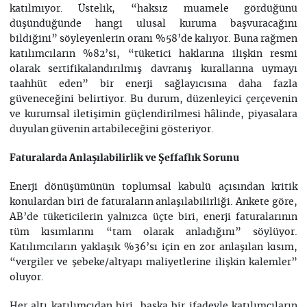
katılmıyor. Üstelik, “haksız muamele gördüğünü
düşündüğünde hangi ulusal kuruma başvuracağını
bildiğini” söyleyenlerin oranı %58’de kalıyor. Buna rağmen
katılımcıların %82’si, “tüketici haklarına ilişkin resmi
olarak sertifikalandırılmış davranış kurallarına uymayı
taahhüt eden” bir enerji sağlayıcısına daha fazla
güveneceğini belirtiyor. Bu durum, düzenleyici çerçevenin
ve kurumsal iletişimin güçlendirilmesi hâlinde, piyasalara
duyulan güvenin artabileceğini gösteriyor.
Faturalarda Anlaşılabilirlik ve Şeffaflık Sorunu
Enerji dönüşümünün toplumsal kabulü açısından kritik
konulardan biri de faturaların anlaşılabilirliği. Ankete göre,
AB’de tüketicilerin yalnızca üçte biri, enerji faturalarının
tüm kısımlarını “tam olarak anladığını” söylüyor.
Katılımcıların yaklaşık %36’sı için en zor anlaşılan kısım,
“vergiler ve şebeke/altyapı maliyetlerine ilişkin kalemler”
oluyor.
Her altı katılımcıdan biri, başka bir ifadeyle katılımcıların