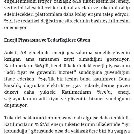
engellenmesini istiyor. Yaklaşık %28’lik bir kesim ise, enerji
verilerini izleyebilecekleri dijital araçlara ve tüketimi takip
edebilecekleri platformlara daha kolay erişim talep ediyor;
%21 ise tedarikçi değiştirme süreçlerinin basitleştirilmesini
önemsiyor.
Enerji Piyasasına ve Tedarikçilere Güven
Anket, AB genelinde enerji piyasalarına yönelik güvenin
kırılgan ama tamamen zayıf olmadığını gösteriyor.
Katılımcıların %63’ü, kendi ülkelerindeki enerji piyasasının
“adil fiyat ve güvenilir hizmet” sunduğuna güvendiğini
ifade ederken, %35’lik bir kesim buna katılmıyor. Buna
karşılık, doğrudan elektrik ve gaz tedarikçilerine güven
düzeyi daha yüksek: Katılımcıların %79’u, enerji
sağlayıcılarının adil fiyat ve güvenilir hizmet sunduğunu
düşünüyor.
Tüketici haklarının korunmasına dair algı ise daha temkinli.
Katılımcıların %62’si enerji tüketicilerinin ülkelerinde “iyi
korunduğu” görüşünde olsa da yaklaşık üçte biri bu yargıya